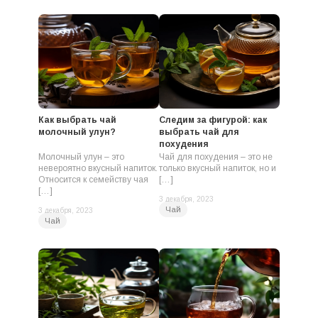
Как выбрать чай
Следим за фигурой: как
молочный улун?
выбрать чай для
похудения
Молочный улун – это
Чай для похудения – это не
невероятно вкусный напиток.
только вкусный напиток, но и
Относится к семейству чая
[…]
[…]
3 декабря, 2023
Чай
3 декабря, 2023
Чай