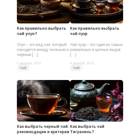
Как правильно выбрать
Как правильно выбрать
чай улун?
чай пуэр
Улун – это вид чая, который
Чай пуэр – это один из самых
находится между зеленым и
уникальных и ценных видов
черным […]
[…]
4 декабря, 2023
4 декабря, 2023
Чай
Чай
Как выбрать черный чай:
Как выбрать чай
рекомендации и критерии
Тигуанинь?