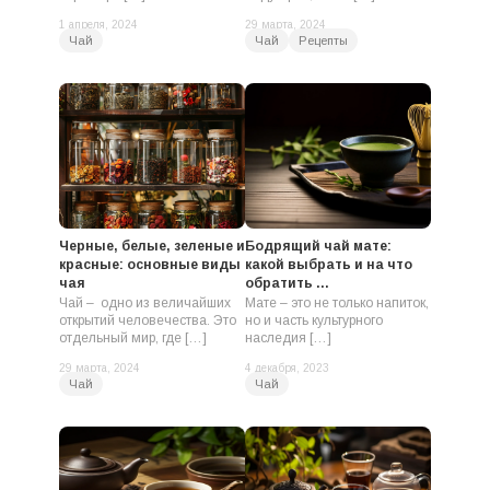
1 апреля, 2024
29 марта, 2024
Чай
Чай
Рецепты
Черные, белые, зеленые и
Бодрящий чай мате:
красные: основные виды
какой выбрать и на что
чая
обратить ...
Чай – одно из величайших
Мате – это не только напиток,
открытий человечества. Это
но и часть культурного
отдельный мир, где […]
наследия […]
29 марта, 2024
4 декабря, 2023
Чай
Чай