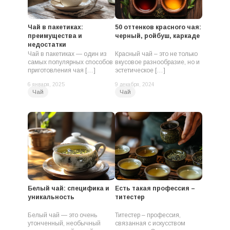
Чай в пакетиках:
50 оттенков красного чая:
преимущества и
черный, ройбуш, каркаде
недостатки
Чай в пакетиках — один из
Красный чай – это не только
самых популярных способов
вкусовое разнообразие, но и
приготовления чая […]
эстетическое […]
6 января, 2025
9 декабря, 2024
Чай
Чай
Белый чай: специфика и
Есть такая профессия –
уникальность
титестер
Белый чай — это очень
Титестер – профессия,
утонченный, необычный
связанная с искусством