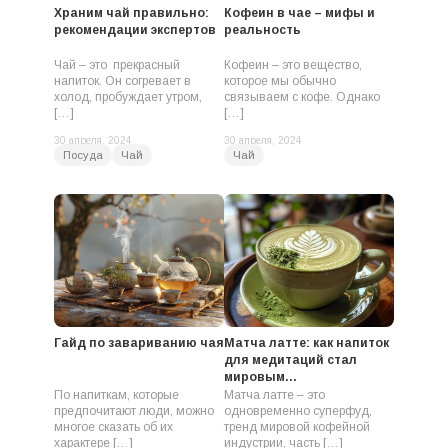
Храним чай правильно:
Кофеин в чае – мифы и
рекомендации экспертов
реальность
Чай – это прекрасный
Кофеин – это вещество,
напиток. Он согревает в
которое мы обычно
холод, пробуждает утром,
связываем с кофе. Однако
[…]
[…]
30 апреля, 2024
30 апреля, 2024
Посуда
Чай
Чай
Гайд по завариванию чая
Матча латте: как напиток
для медитаций стал
мировым...
По напиткам, которые
Матча латте – это
предпочитают люди, можно
одновременно суперфуд,
многое сказать об их
тренд мировой кофейной
характере […]
индустрии, часть […]