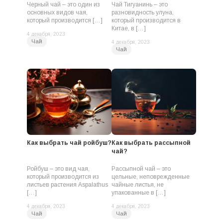
Черный чай – это один из
Чай Тигуанинь – это
основных видов чая,
разновидность улуна,
который производится […]
который производится в
Китае, в […]
4 декабря, 2023
Чай
4 декабря, 2023
Чай
Как выбрать чай ройбуш?
Как выбрать рассыпной
чай?
Ройбуш – это вид чая,
Рассыпной чай – это
который производится из
цельные, неповрежденные
листьев растения Aspalathus
чайные листья, не
[…]
упакованные в […]
4 декабря, 2023
4 декабря, 2023
Чай
Чай