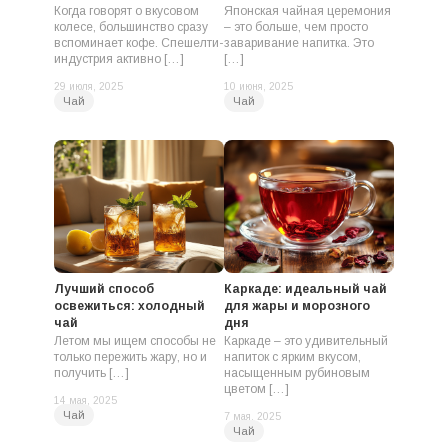
Когда говорят о вкусовом
Японская чайная церемония
колесе, большинство сразу
– это больше, чем просто
вспоминает кофе. Спешелти-
заваривание напитка. Это
индустрия активно […]
[…]
29 июля, 2025
10 июня, 2025
Чай
Чай
Лучший способ
Каркаде: идеальный чай
освежиться: холодный
для жары и морозного
чай
дня
Летом мы ищем способы не
Каркаде – это удивительный
только пережить жару, но и
напиток с ярким вкусом,
получить […]
насыщенным рубиновым
цветом […]
14 мая, 2025
Чай
7 мая, 2025
Чай