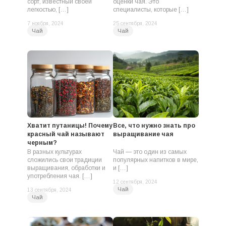
сорт, известный своей
оценки чая. Это
легкостью, […]
специалисты, которые […]
7 ноября, 2024
25 сентября, 2024
Чай
Чай
Хватит путаницы! Почему
Все, что нужно знать про
красный чай называют
выращивание чая
черным?
В разных культурах
Чай — это один из самых
сложились свои традиции
популярных напитков в мире,
выращивания, обработки и
и […]
употребления чая. […]
12 сентября, 2024
Чай
13 сентября, 2024
Чай