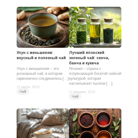
Улун с женьшенем:
Лучший японский
вкусный и полезный чай
зеленый чай: сенча,
банча и кукича
Улун с женьшенем – это
Япония – страна с
роскошный чай, в котором
потрясающей богатой чайной
гармонично соединились […]
культурой, которая
насчитывает тысячи […]
13 марта, 2025
Чай
12 февраля, 2025
Чай