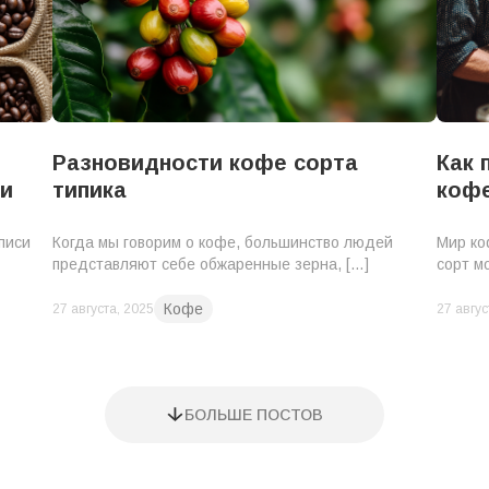
Разновидности кофе сорта
Как 
ли
типика
коф
писи
Когда мы говорим о кофе, большинство людей
Мир ко
представляют себе обжаренные зерна, […]
сорт м
Кофе
27 августа, 2025
27 авгус
БОЛЬШЕ ПОСТОВ