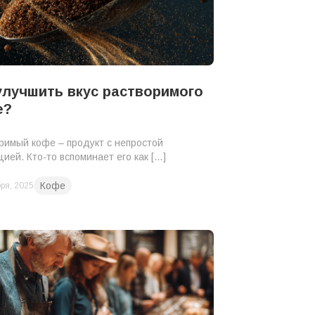
улучшить вкус растворимого
е?
римый кофе – продукт с непростой
цией. Кто-то вспоминает его как […]
Кофе
ря, 2025