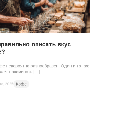
правильно описать вкус
е?
фе невероятно разнообразен. Один и тот же
ожет напоминать […]
Кофе
та, 2025