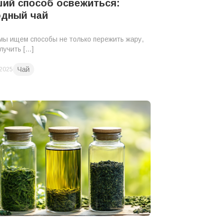
ий способ освежиться:
одный чай
мы ищем способы не только пережить жару,
лучить […]
Чай
 2025