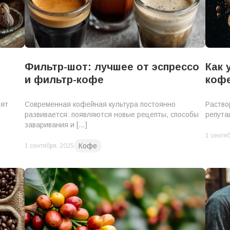
Фильтр-шот: лучшее от эспрессо
Как 
и фильтр-кофе
коф
дят
Современная кофейная культура постоянно
Раство
развивается: появляются новые рецепты, способы
репута
заваривания и […]
1 сентяб
Кофе
1 сентября, 2025