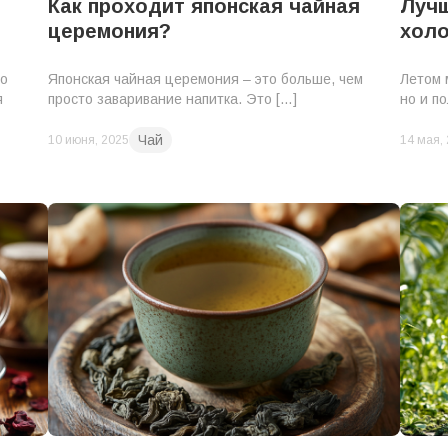
Как проходит японская чайная
Лучш
церемония?
хол
во
Японская чайная церемония – это больше, чем
Летом 
я
просто заваривание напитка. Это […]
но и по
Чай
10 июня, 2025
14 мая,