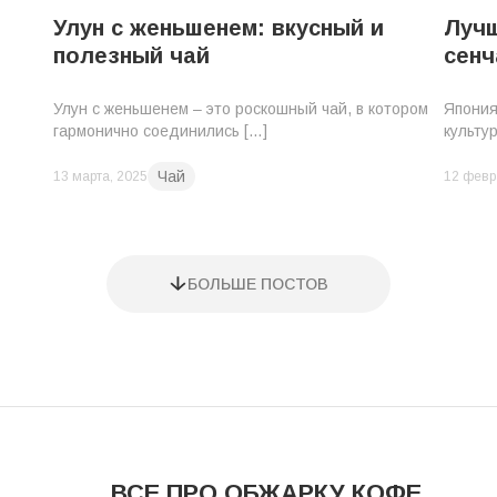
Улун с женьшенем: вкусный и
Лучш
полезный чай
сенч
Улун с женьшенем – это роскошный чай, в котором
Япония
гармонично соединились […]
культу
Чай
13 марта, 2025
12 февр
БОЛЬШЕ ПОСТОВ
ВСЕ ПРО ОБЖАРКУ КОФЕ