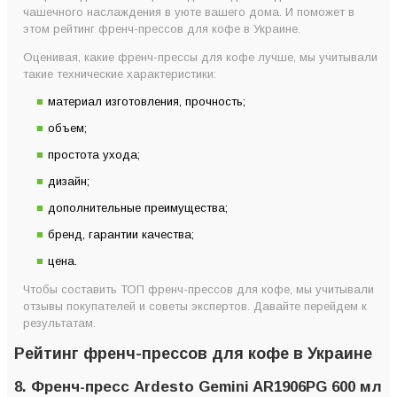
3. Френч-пресс Sama Doyo FT-125 450 мл
чашечного наслаждения в уюте вашего дома. И поможет в
2. Френч-пресс Kela Venecia 1 л (10852)
этом рейтинг френч-прессов для кофе в Украине.
1. Френч-пресс Ardesto Gemini Asti AR1906AFP 600 мл
Оценивая, какие френч-прессы для кофе лучше, мы учитывали
такие технические характеристики:
Топ-8 лучших френч прессов для кофе по версии Coffeeok
Какому френч прессу для кофе отдать предпочтение?
материал изготовления, прочность;
Как правильно выбрать френч пресс для кофе
объем;
Главные критерии выбора хорошего френч пресса для
простота ухода;
кофе
дизайн;
дополнительные преимущества;
бренд, гарантии качества;
цена.
Чтобы составить ТОП френч-прессов для кофе, мы учитывали
отзывы покупателей и советы экспертов. Давайте перейдем к
результатам.
Рейтинг френч-прессов для кофе в Украине
8. Френч-пресс Ardesto Gemini AR1906PG 600 мл