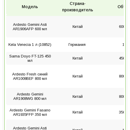
Страна-
Модель
Объе
производитель
Ardesto Gemini Asti
Китай
600 м
AR1906AFP 600 мл
Kela Venecia 1 л (10852)
Германия
1 л
Sama Doyo FT-125 450
Китай
450 м
мл
Ardesto Fresh синий
Китай
800 м
AR1008BEF 800 мл
Ardesto Gemini
Китай
800 м
AR1908WG 800 мл
Ardesto Gemini Fasano
Китай
350 м
AR1935FFP 350 мл
Ardesto Gemini Asti