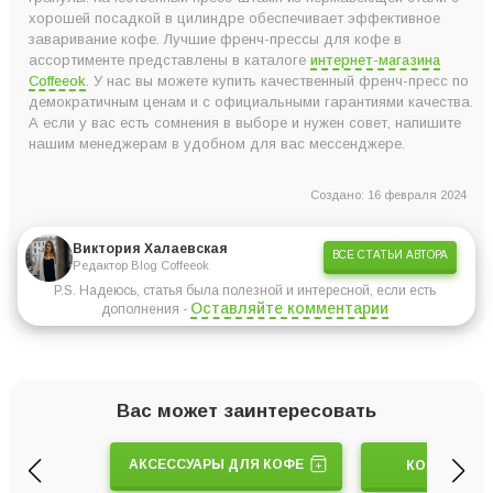
хорошей посадкой в цилиндре обеспечивает эффективное
заваривание кофе. Лучшие френч-прессы для кофе в
ассортименте представлены в каталоге
интернет-магазина
Coffeeok
. У нас вы можете купить качественный френч-пресс по
демократичным ценам и с официальными гарантиями качества.
А если у вас есть сомнения в выборе и нужен совет, напишите
нашим менеджерам в удобном для вас мессенджере.
Создано: 16 февраля 2024
Виктория Халаевская
ВСЕ СТАТЬИ АВТОРА
Редактор Blog Coffeeok
P.S. Надеюсь, статья была полезной и интересной, если есть
Оставляйте комментарии
дополнения -
Вас может заинтересовать
АКСЕССУАРЫ ДЛЯ КОФЕ
КОФЕ МОЛ