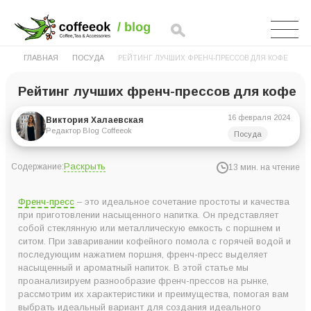
ГЛАВНАЯ
ПОСУДА
РЕЙТИНГ ЛУЧШИХ ФРЕНЧ-ПРЕССОВ ДЛЯ КОФЕ
Рейтинг лучших френч-прессов для кофе
16 февраля 2024
Виктория Халаевская
Редактор Blog Coffeeok
Посуда
Раскрыть
Содержание:
13 мин. на чтение
Рейтинг френч-прессов для кофе в Украине
Френч-пресс
– это идеальное сочетание простоты и качества
8. Френч-пресс Ardesto Gemini AR1906PG 600 мл
при приготовлении насыщенного напитка. Он представляет
собой стеклянную или металлическую емкость с поршнем и
7. Френч-пресс Ardesto Gemini Asti AR1910FP 1 л
ситом. При заваривании кофейного помола с горячей водой и
6. Френч-пресс Ardesto Gemini Fasano AR1935FFP 350 мл
последующим нажатием поршня, френч-пресс выделяет
насыщенный и ароматный напиток. В этой статье мы
5. Френч-пресс Ardesto Gemini AR1908WG 800 мл
проанализируем разнообразие френч-прессов на рынке,
4. Френч-пресс Ardesto Fresh синий AR1008BEF 800 мл
рассмотрим их характеристики и преимущества, помогая вам
выбрать идеальный вариант для создания идеального