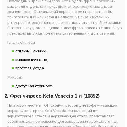
Переходим к тройке лидеров. Эту модель френч-пресса мы
выделили отдельно и присудили ей бронзовую медаль за
компактность. Оптимальный вариант френч-пресса, чтобы
приготовить чай или кофе на одного. За счет небольших
размеров потребуется меньше кипятка, а значит чайник закипит
быстрее – а утром это ценно. Плюс френч-пресс от Sama Doyo
прекрасно выглядит, он очень качественный и долговечный.
Главные плюсы:
стильный дизайн;
высокое качество;
простота ухода.
Минусы:
доступная стоимость.
2. Френч-пресс Kela Venecia 1 л (10852)
На втором месте в ТОП френч-прессов для кофе – немецкая
марка. Френч-пресс Kela Venecia, выполненный из
термостойкого стекла и нержавеющей стали, представляет
собой изысканное решение для заваривания ароматного чая
или кофе. Этот стильный аксессуар обеспечивает быстрый и