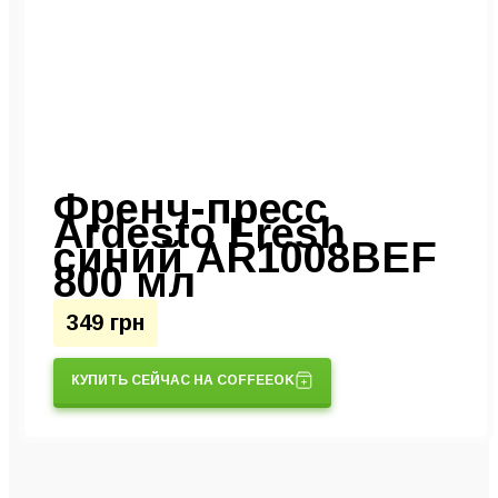
Френч-пресс
Ardesto Fresh
синий AR1008BEF
800 мл
349 грн
КУПИТЬ СЕЙЧАС НА COFFEEOK