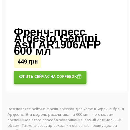
Френч-пресс
Ardesto Gemini
Asti AR1906AFP
600 мл
449 грн
КУПИТЬ СЕЙЧАС НА COFFEEOK
Возглавляет рейтинг френч-прессов для кофе в Украине бренд
Ардесто. Эта модель рассчитана на 600 мл – по отзывам
поклонников этого способа заваривания, самый оптимальный
объем. Также аксессуар сохранил основные преимущества