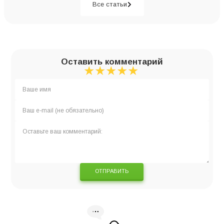
Все статьи
Оставить комментарий
★
★
★
★
★
★
★
★
★
★
★
★
★
★
★
ОТПРАВИТЬ