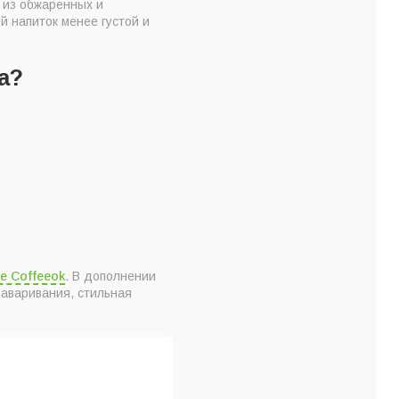
а из обжаренных и
й напиток менее густой и
а?
е Coffeeok
. В дополнении
заваривания, стильная