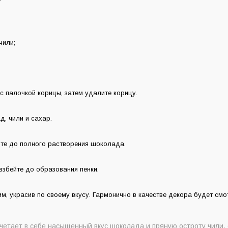
чили;
с палочкой корицы, затем удалите корицу.
, чили и сахар.
те до полного растворения шоколада.
 взбейте до образования пенки.
м, украсив по своему вкусу. Гармонично в качестве декора будет смо
очетает в себе насыщенный вкус шоколада и пряную остроту чили,