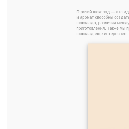
История горячего 
Горячий шоколад — это иде
Горячий шоколад и 
и аромат способны создат
Что нужно для при
шоколада, различия межд
приготовления. Также мы 
Классический реце
шоколад еще интереснее.
Добавим изюминку:
Шоколад с корицей
Шоколад с апельс
Шоколад с мятой
Церемониальное как
Несколько рекомен