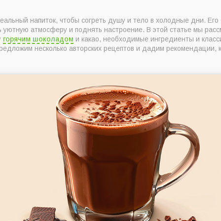
шоколада
альный напиток, чтобы согреть душу и тело в холодные дни. Его 
какао: в чем разница?
ь уютную атмосферу и поднять настроение. В этой статье мы расс
готовления горячего шоколада?
у
горячим шоколадом
и какао, необходимые ингредиенты и класс
предложим несколько авторских рецептов и дадим рекомендации, к
пт приготовления горячего шоколада
 авторские рецепты горячего шоколада
 и чили
иновым ароматом
ао: что это и как его готовить?
даций от экспертов: как сделать ваш шоколад еще интереснее?