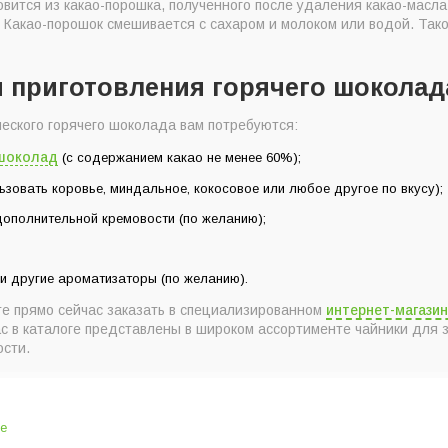
товится из какао-порошка, полученного после удаления какао-масл
 Какао-порошок смешивается с сахаром и молоком или водой. Тако
я приготовления горячего шоколад
еского горячего шоколада вам потребуются:
околад
(с содержанием какао не менее 60%);
зовать коровье, миндальное, кокосовое или любое другое по вкусу);
дополнительной кремовости (по желанию);
ли другие ароматизаторы (по желанию).
е прямо сейчас заказать в специализированном
интернет-магазин
ас в каталоге представлены в широком ассортименте чайники для 
ости.