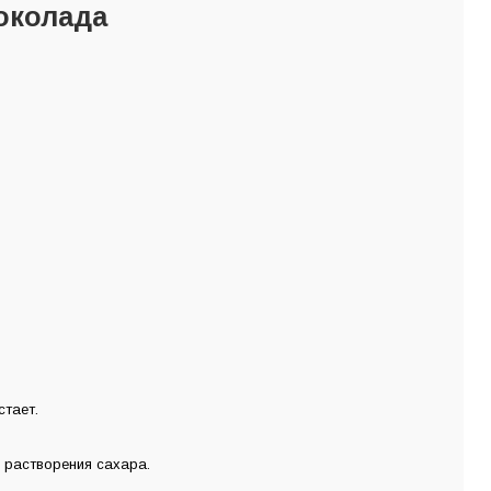
околада
тает.
 растворения сахара.