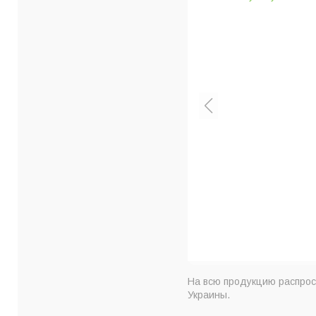
околад
г
FEEOK
На всю продукцию распрос
Украины.