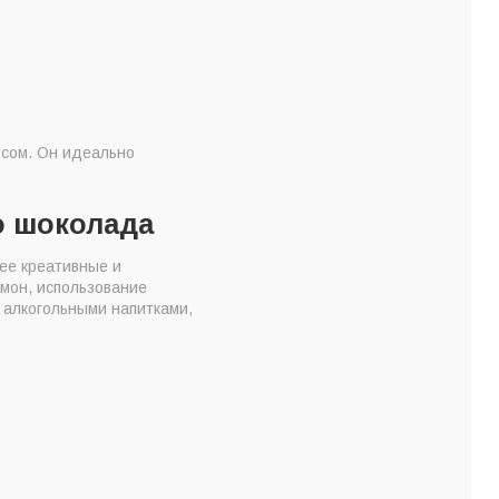
усом. Он идеально
.
о шоколада
лее креативные и
амон, использование
 алкогольными напитками,