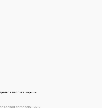
треться палочка корицы.
 создавая согревающий и