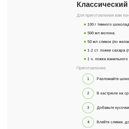
Классический
Для приготовления вам по
100 г темного шоколад
500 мл молока;
50 мл сливок (по жела
1-2 ст. ложки сахара (п
1 ч. ложка ванильного
Приготовление:
Разломайте шоко
В кастрюле на ср
Добавьте кусочки
Влейте сливки, д