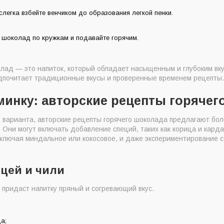
 слегка взбейте венчиком до образования легкой пенки.
 шоколад по кружкам и подавайте горячим.
олад — это напиток, который обладает насыщенным и глубоким вк
едпочитает традиционные вкусы и проверенные временем рецепты
инку: авторские рецепты горячег
о варианта, авторские рецепты горячего шоколада предлагают бо
Они могут включать добавление специй, таких как корица и кард
включая миндальное или кокосовое, и даже экспериментирование с
цей и чили
 придаст напитку пряный и согревающий вкус.
а;