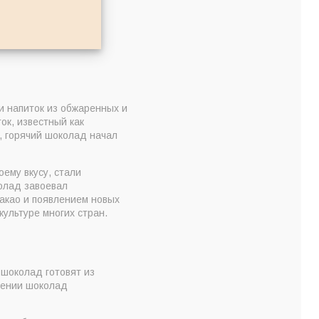
и напиток из обжаренных и
ок, известный как
, горячий шоколад начал
оему вкусу, стали
колад завоевал
какао и появлением новых
культуре многих стран.
 шоколад готовят из
лении шоколад