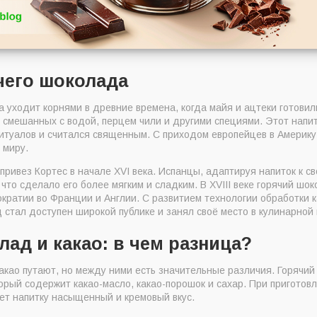
чего шоколада
 уходит корнями в древние времена, когда майя и ацтеки готовил
 смешанных с водой, перцем чили и другими специями. Этот напит
ритуалов и считался священным. С приходом европейцев в Америку
 миру.
привез Кортес в начале XVI века. Испанцы, адаптируя напиток к св
 что сделало его более мягким и сладким. В XVIII веке горячий шо
кратии во Франции и Англии. С развитием технологии обработки 
 стал доступен широкой публике и занял своё место в кулинарной 
ад и какао: в чем разница?
акао путают, но между ними есть значительные различия. Горячий
орый содержит какао-масло, какао-порошок и сахар. При приготов
ет напитку насыщенный и кремовый вкус.