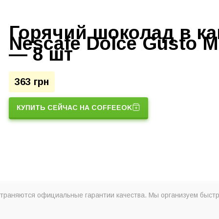
Горячий шоколад в ка
Nescafe Dolce Gusto M
— 8 шт
363 грн
КУПИТЬ СЕЙЧАС НА COFFEEOK
траняются официальные гарантии качества. Мы организуем быстр