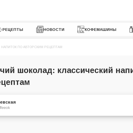
РЕЦЕПТЫ
НОВОСТИ
КОФЕМАШИНЫ
 НАПИТОК ПО АВТОРСКИМ РЕЦЕПТАМ
чий шоколад: классический нап
ецептам
евская
ffeeok