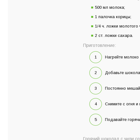
500 мл молока;
1 палочка корицы;
1/4 ч. ложки молотого 
2 ст. ложки сахара.
Приготовление:
Нагрейте молоко 
Добавьте шоколад
Постоянно мешай
Снимите с огня и
Подавайте горячи
Горячий шоколад с чили с