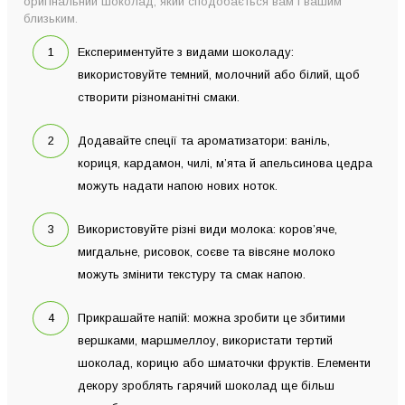
оригінальний шоколад, який сподобається вам і вашим
близьким.
Експериментуйте з видами шоколаду:
використовуйте темний, молочний або білий, щоб
створити різноманітні смаки.
Додавайте спеції та ароматизатори: ваніль,
кориця, кардамон, чилі, м’ята й апельсинова цедра
можуть надати напою нових ноток.
Використовуйте різні види молока: коров’яче,
мигдальне, рисовок, соєве та вівсяне молоко
можуть змінити текстуру та смак напою.
Прикрашайте напій: можна зробити це збитими
вершками, маршмеллоу, використати тертий
шоколад, корицю або шматочки фруктів. Елементи
декору зроблять гарячий шоколад ще більш