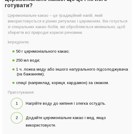
готувати?
Церемоніальне какао – це традиційний напій, який
використовується в різних ритуалах і церемоніях. Він готується
зі спеціальних какао-бобів, які обробляються мінімально, щоб
зберегти всі природні корисні речовини.
Інгредієнти:
50 г церемоніального какао;
250 мл води;
1 ч. ложка меду або іншого натурального підсолоджувача
(за бажанням);
спеції (наприклад, кориця, кардамон) за смаком.
Приготування:
Нагрійте воду до кипіння і злегка остудіть.
Додайте церемоніальне какао і мед, якщо
використовуєте.