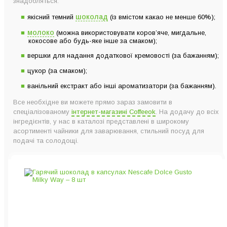
знадобляться:
шоколад
якісний темний
(із вмістом какао не менше 60%);
молоко
(можна використовувати коров’яче, мигдальне,
кокосове або будь-яке інше за смаком);
вершки для надання додаткової кремовості (за бажанням);
цукор (за смаком);
ванільний екстракт або інші ароматизатори (за бажанням).
Все необхідне ви можете прямо зараз замовити в
спеціалізованому
інтернет-магазині Coffeeok
. На додачу до всіх
інгредієнтів, у нас в каталозі представлені в широкому
асортименті чайники для заварювання, стильний посуд для
подачі та солодощі.