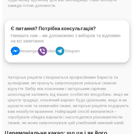
завжди готові допомогти.
Є питання? Потрібна консультація?
Напишіть нам – ми допоможемо з вибором та відповімо
на всі запитання
Messenger
Viber
Telegram
Авторські рецепти створюються професійними бариста та
кулінарами, які прагнуть запропонувати унікальні смакові
відчуття. Вибір між класичним і авторським гарячим
шоколадом залежить від ваших особистих вподобань: якщо ви
цінуєте традиції, класичний варіант буде ідеальним, якщо ж ви
шукаєте нові та незвичайні смаки, авторські рецепти подарують
вам незабутні враження. Найкращий спосіб визначитися –
спробувати обидва варіанти і насолодитися різноманітністю
смаків, які може запропонувати цей улюблений зимовий напій.
Церемоніальне какао: що це і як його