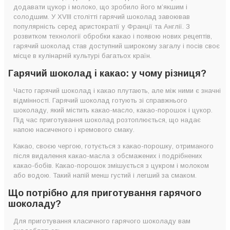
додавати цукор і молоко, що зробило його м’якшим і
солодшим. У XVIII столітті гарячий шоколад завоював
популярність серед аристократії у Франції та Англії. З
розвитком технології обробки какао і появою нових рецептів,
гарячий шоколад став доступний широкому загалу і посів своє
місце в кулінарній культурі багатьох країн.
Гарячий шоколад і какао: у чому різниця?
Часто гарячий шоколад і какао плутають, але між ними є значні
відмінності. Гарячий шоколад готують зі справжнього
шоколаду, який містить какао-масло, какао-порошок і цукор.
Під час приготування шоколад розтоплюється, що надає
напою насиченого і кремового смаку.
Какао, своєю чергою, готується з какао-порошку, отриманого
після видалення какао-масла з обсмажених і подрібнених
какао-бобів. Какао-порошок змішується з цукром і молоком
або водою. Такий напій менш густий і легший за смаком.
Що потрібно для приготування гарячого
шоколаду?
Для приготування класичного гарячого шоколаду вам