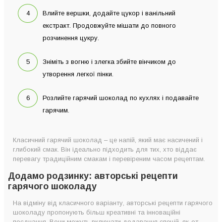
Влийте вершки, додайте цукор і ванільний
екстракт. Продовжуйте мішати до повного
розчинення цукру.
Зніміть з вогню і злегка збийте вінчиком до
утворення легкої пінки.
Розлийте гарячий шоколад по кухлях і подавайте
гарячим.
Класичний гарячий шоколад – це напій, який має насичений і
глибокий смак. Він ідеально підходить для тих, хто віддає
перевагу традиційним смакам і перевіреним часом рецептам.
Додамо родзинку: авторські рецепти
гарячого шоколаду
На відміну від класичного варіанту, авторські рецепти гарячого
шоколаду пропонують більш креативні та інноваційні
поєднання. Вони можуть включати додавання спецій, як-от