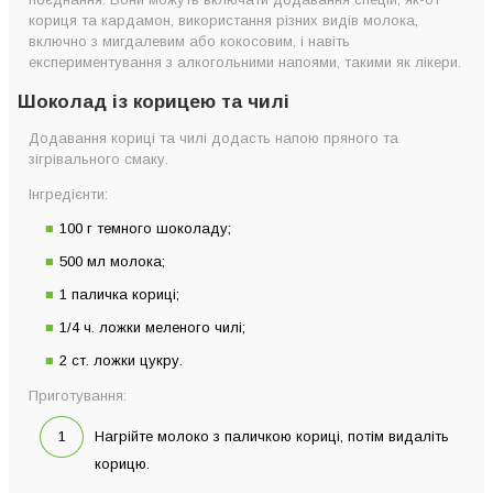
кориця та кардамон, використання різних видів молока,
включно з мигдалевим або кокосовим, і навіть
експериментування з алкогольними напоями, такими як лікери.
Шоколад із корицею та чилі
Додавання кориці та чилі додасть напою пряного та
зігрівального смаку.
Інгредієнти:
100 г темного шоколаду;
500 мл молока;
1 паличка кориці;
1/4 ч. ложки меленого чилі;
2 ст. ложки цукру.
Приготування:
Нагрійте молоко з паличкою кориці, потім видаліть
корицю.