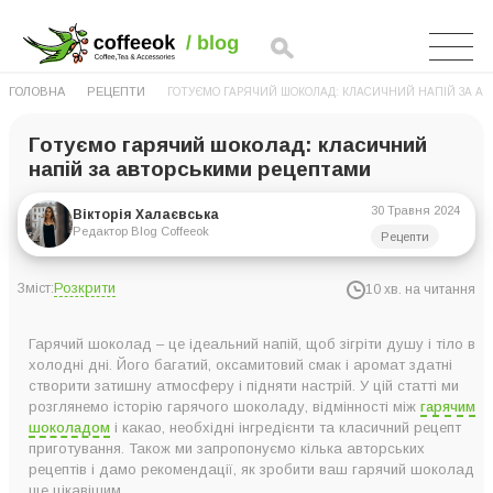
ГОЛОВНА
РЕЦЕПТИ
ГОТУЄМО ГАРЯЧИЙ ШОКОЛАД: КЛАСИЧНИЙ НАПІЙ ЗА А
Готуємо гарячий шоколад: класичний
напій за авторськими рецептами
30 Травня 2024
Вікторія Халаєвська
Редактор Blog Coffeeok
Рецепти
Розкрити
Зміст:
10 хв. на читання
Історія гарячого шоколаду
Гарячий шоколад – це ідеальний напій, щоб зігріти душу і тіло в
Гарячий шоколад і какао: у чому різниця?
холодні дні. Його багатий, оксамитовий смак і аромат здатні
створити затишну атмосферу і підняти настрій. У цій статті ми
Що потрібно для приготування гарячого шоколаду?
розглянемо історію гарячого шоколаду, відмінності між
гарячим
Класичний рецепт приготування гарячого шоколаду
шоколадом
і какао, необхідні інгредієнти та класичний рецепт
приготування. Також ми запропонуємо кілька авторських
Додамо родзинку: авторські рецепти гарячого шоколаду
рецептів і дамо рекомендації, як зробити ваш гарячий шоколад
Шоколад із корицею та чилі
ще цікавішим.