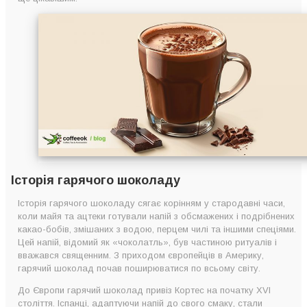
Шоколад з апельсиновим ароматом
Шоколад із м’ятою
Церемоніальне какао: що це і як його готувати?
Кілька рекомендацій від експертів: як зробити ваш
шоколад ще цікавішим?
Історія гарячого шоколаду
Історія гарячого шоколаду сягає корінням у стародавні часи,
коли майя та ацтеки готували напій з обсмажених і подрібнених
какао-бобів, змішаних з водою, перцем чилі та іншими спеціями.
Цей напій, відомий як «чоколатль», був частиною ритуалів і
вважався священним. З приходом європейців в Америку,
гарячий шоколад почав поширюватися по всьому світу.
До Європи гарячий шоколад привіз Кортес на початку XVI
століття. Іспанці, адаптуючи напій до свого смаку, стали