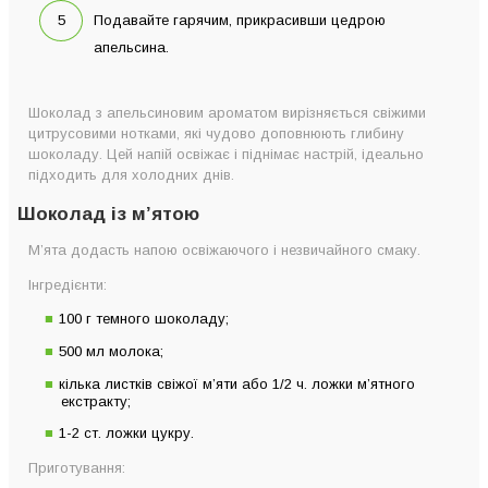
Подавайте гарячим, прикрасивши цедрою
апельсина.
Шоколад з апельсиновим ароматом вирізняється свіжими
цитрусовими нотками, які чудово доповнюють глибину
шоколаду. Цей напій освіжає і піднімає настрій, ідеально
підходить для холодних днів.
Шоколад із м’ятою
М’ята додасть напою освіжаючого і незвичайного смаку.
Інгредієнти:
100 г темного шоколаду;
500 мл молока;
кілька листків свіжої м’яти або 1/2 ч. ложки м’ятного
екстракту;
1-2 ст. ложки цукру.
Приготування: