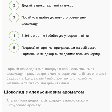
Додайте шоколад, чилі та цукор.
Постійно мішайте до повного розчинення
шоколаду.
Зніміть з вогню і збийте до утворення пінки.
Подавайте гарячим, прикрасивши на свій смак.
Гармонійно як декор виглядатиме паличка кориці.
Гарячий шоколад з чилі поєднує в собі насичений смак
шоколаду і пряну гостроту чилі, створюючи напій, що зігріває і
бадьорить. Це ідеальний вибір для тих, хто полюбляє
незвичайні та пікантні поєднання смаків.
Шоколад з апельсиновим ароматом
Апельсинова цедра та сік додадуть напою свіжого
цитрусового аромату.