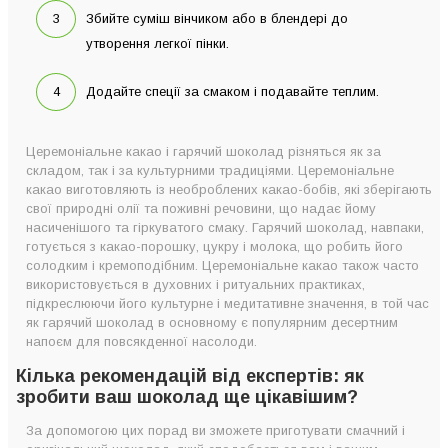
Збийте суміш вінчиком або в блендері до
утворення легкої пінки.
Додайте спеції за смаком і подавайте теплим.
Церемоніальне какао і гарячий шоколад різняться як за
складом, так і за культурними традиціями. Церемоніальне
какао виготовляють із необроблених какао-бобів, які зберігають
свої природні олії та поживні речовини, що надає йому
насиченішого та гіркуватого смаку. Гарячий шоколад, навпаки,
готується з какао-порошку, цукру і молока, що робить його
солодким і кремоподібним. Церемоніальне какао також часто
використовується в духовних і ритуальних практиках,
підкреслюючи його культурне і медитативне значення, в той час
як гарячий шоколад в основному є популярним десертним
напоєм для повсякденної насолоди.
Кілька рекомендацій від експертів: як
зробити ваш шоколад ще цікавішим?
За допомогою цих порад ви зможете приготувати смачний і