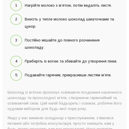
Нагрійте молоко з м’ятою, потім видаліть листя.
Внесіть у тепле молоко шоколад шматочками та
цукор.
Постійно мішайте до повного розчинення
шоколаду.
Приберіть із вогню та збивайте до утворення пінки.
Подавайте гарячим, прикрасивши листям м’яти.
Шоколад із м’ятою пропонує освіжаюче поєднання насиченого
шоколаду та прохолодної м’яти, створюючи гармонійний та
освіжаючий смак. Цей напій бадьорить і освіжає, роблячи його
чудовим вибором для будь-якої пори року.
Якщо у вас виникли складнощі з приготуванням, з’явилися
питання або потрібна консультація, просто напишіть нам у
будь-якому зручному для вас месенджері. Наші експерти