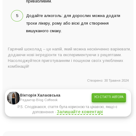
привабливим.
Додайте алкоголь: для дорослих можна додати
трохи лікеру, рому або віскі для створення
вишуканого смаку.
Гарячий шоколад – це напій, який можна нескінченно варіювати,
додаючи нові інгредієнти та експериментуючи з рецептами.
Насолоджуйтеся приготуванням і пошуком своїх улюблених
комбінацій!
Створено: 30 Травня 2024
Вікторія Халаєвська
УСІ СТАТТІ АВТОРА
Редактор Blog Coffeeok
P.S. Сподіваюся, стаття була корисною та цікавою, якщо є
Залишайте коментарі
доповнення -