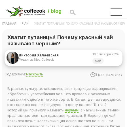
ГЛАВНАЯ
ЧАЙ
ХВАТИТ ПУТАНИЦЫ! ПОЧЕМУ КРАСНЫЙ ЧАЙ НАЗЫВАЮТ ЧЕРН
Хватит путаницы! Почему красный чай
называют черным?
13 сентября 2024
Виктория Халаевская
Редактор Blog Coffeeok
Чай
Раскрыть
Содержание:
8 мин. на чтение
Что такое красный чай?
В разных культурах сложились свои традиции выращивания,
История красного чая
обработки и употребления чая. Это привело к различным
названиям одного и того же сорта. В Китае, где чай зародился,
Особенности производства красного чая
этот напиток классифицируют по цвету настоя. Тот чай,
Виды красного чая
который мы привыкли называть
черным
, с насыщенным темно-
красным настоем, там называют красным. В Европе, где чай
Чем красный чай отличается от черного?
появился позже, классификация основывается на внешнем
Как выбрать красный чай?
виде сухого чайного листа. Тот же самый чай, который в Китае