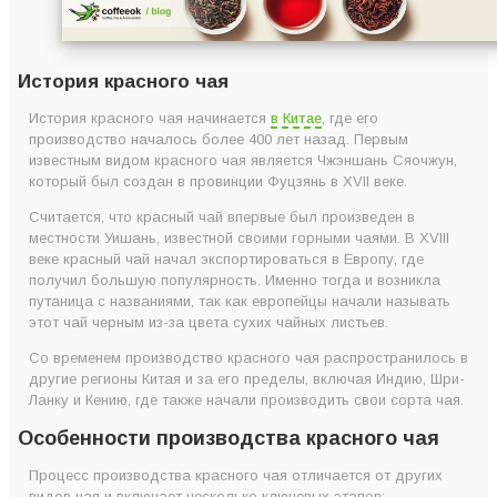
История красного чая
История красного чая начинается
в Китае
, где его
производство началось более 400 лет назад. Первым
известным видом красного чая является Чжэншань Сяочжун,
который был создан в провинции Фуцзянь в XVII веке.
Считается, что красный чай впервые был произведен в
местности Уишань, известной своими горными чаями. В XVIII
веке красный чай начал экспортироваться в Европу, где
получил большую популярность. Именно тогда и возникла
путаница с названиями, так как европейцы начали называть
этот чай черным из-за цвета сухих чайных листьев.
Со временем производство красного чая распространилось в
другие регионы Китая и за его пределы, включая Индию, Шри-
Ланку и Кению, где также начали производить свои сорта чая.
Особенности производства красного чая
Процесс производства красного чая отличается от других
видов чая и включает несколько ключевых этапов: