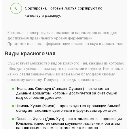
Сортировка. Готовые листья сортируют по
качеству и размеру.
Контроль температуры и влажности параметров важен для
достижения правильного уровня ферментации.
Продолжительность ферментации влияет на вкус и аромат чая.
Виды красного чая
Существует множество видов красного чая, каждый из которых
обладает уникальными характеристиками и вкусом. Некоторые
из них стали знаменитыми во всем мире благодаря своему
высокому качеству. Популярные виды красного чая:
Чжэншань Сяочжун (Лапсанг Сушонг) – отличается
дымным ароматом, который достигается за счет сушки
над сосновыми дровами;
Цимэнь Хунча (Кимун) – происходит из провинции Аньхой,
обладает сложным цветочным и фруктовым ароматом;
Юньнань Хунча (Дянь Хун) – изготавливается в провинции
Юньнань, известен своими крупными листьями и богатым,
насыщенным вкусом с нотами меда и цветов;