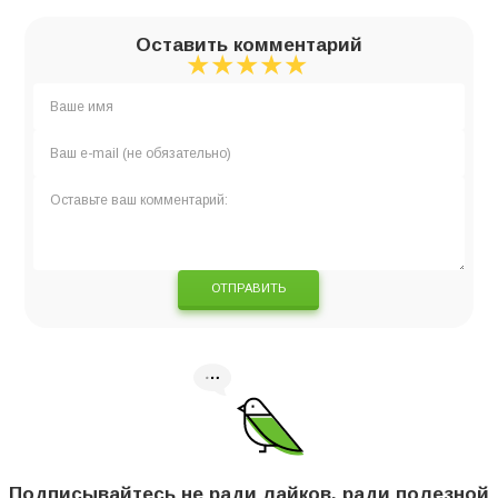
Оставить комментарий
★
★
★
★
★
★
★
★
★
★
★
★
★
★
★
ОТПРАВИТЬ
Подписывайтесь не ради лайков, ради полезной