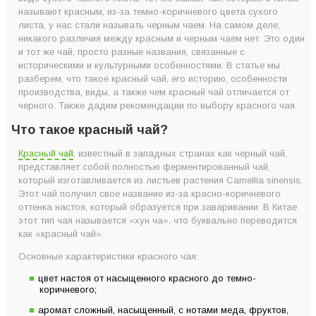
называют красным, из-за темно-коричневого цвета сухого
Вместо послесловия
листа, у нас стали называть черным чаем. На самом деле,
никакого различия между красным и черным чаем нет. Это один
и тот же чай, просто разные названия, связанные с
историческими и культурными особенностями. В статье мы
разберем, что такое красный чай, его историю, особенности
производства, виды, а также чем красный чай отличается от
черного. Также дадим рекомендации по выбору красного чая.
Что такое красный чай?
Красный чай
, известный в западных странах как черный чай,
представляет собой полностью ферментированный чай,
который изготавливается из листьев растения Camellia sinensis.
Этот чай получил свое название из-за красно-коричневого
оттенка настоя, который образуется при заваривании. В Китае
этот тип чая называется «хун ча», что буквально переводится
как «красный чай».
Основные характеристики красного чая:
цвет настоя от насыщенного красного до темно-
коричневого;
аромат сложный, насыщенный, с нотами меда, фруктов,