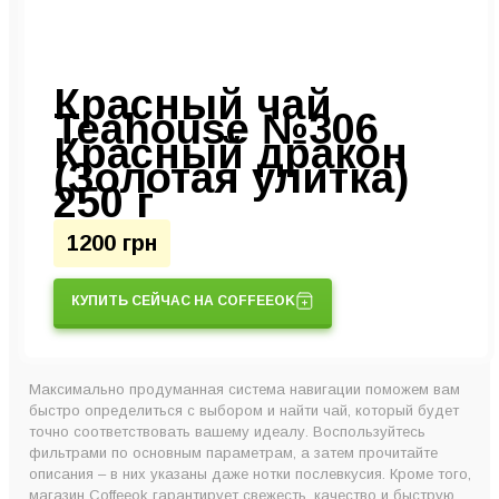
Красный чай
Teahouse №306
Красный дракон
(Золотая улитка)
250 г
1200 грн
КУПИТЬ СЕЙЧАС НА COFFEEOK
Максимально продуманная система навигации поможем вам
быстро определиться с выбором и найти чай, который будет
точно соответствовать вашему идеалу. Воспользуйтесь
фильтрами по основным параметрам, а затем прочитайте
описания – в них указаны даже нотки послевкусия. Кроме того,
магазин Coffeeok гарантирует свежесть, качество и быструю