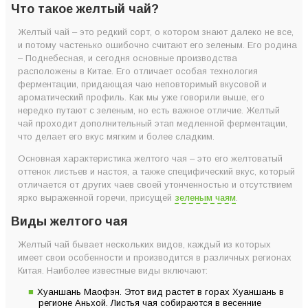
Что такое желтый чай?
Фиксация
Желтый чай – это редкий сорт, о котором знают далеко не все,
Формирование
и потому частенько ошибочно считают его зеленым. Его родина
Томление
– Поднебесная, и сегодня основные производства
расположены в Китае. Его отличает особая технология
Сушка
ферментации, придающая чаю неповторимый вкусовой и
Финальная обработка
ароматический профиль. Как мы уже говорили выше, его
нередко путают с зеленым, но есть важное отличие. Желтый
Как выбрать желтый чай?
чай проходит дополнительный этап медленной ферментации,
Правила заваривания желтого чая
что делает его вкус мягким и более сладким.
Количество чая
Основная характеристика желтого чая – это его желтоватый
Температура воды
оттенок листьев и настоя, а также специфический вкус, который
отличается от других чаев своей утонченностью и отсутствием
Время заваривания
ярко выраженной горечи, присущей
зеленым чаям
.
Количество заварок
Виды желтого чая
Посуда
Желтый чай бывает нескольких видов, каждый из которых
имеет свои особенности и производится в различных регионах
Китая. Наиболее известные виды включают:
Хуаншань Маофэн. Этот вид растет в горах Хуаншань в
регионе Аньхой. Листья чая собираются в весенние