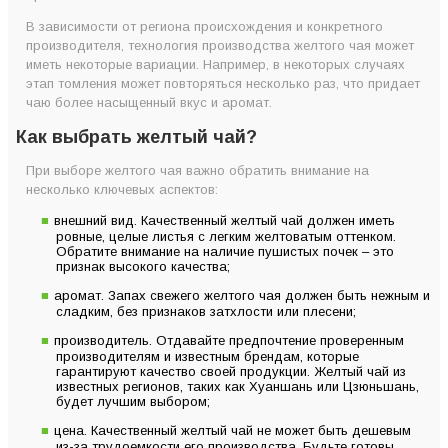
В зависимости от региона происхождения и конкретного
производителя, технология производства желтого чая может
иметь некоторые вариации. Например, в некоторых случаях
этап томления может повторяться несколько раз, что придает
чаю более насыщенный вкус и аромат.
Как выбрать желтый чай?
При выборе желтого чая важно обратить внимание на
несколько ключевых аспектов:
внешний вид. Качественный желтый чай должен иметь
ровные, целые листья с легким желтоватым оттенком.
Обратите внимание на наличие пушистых почек – это
признак высокого качества;
аромат. Запах свежего желтого чая должен быть нежным и
сладким, без признаков затхлости или плесени;
производитель. Отдавайте предпочтение проверенным
производителям и известным брендам, которые
гарантируют качество своей продукции. Желтый чай из
известных регионов, таких как Хуаншань или Цзюньшань,
будет лучшим выбором;
цена. Качественный желтый чай не может быть дешевым
из-за трудоемкости его производства. Будьте готовы