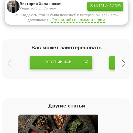
Виктория Халаевская
ВСЕ СТАТЬИ АВТОРА
Редактор Blog Coffeeok
P.S. Надеюсь, статья была полезной и интересной, если есть
Оставляйте комментарии
дополнения -
Вас может заинтересовать
ЖЕЛТЫЙ ЧАЙ
ЧАШКИ
Другие статьи