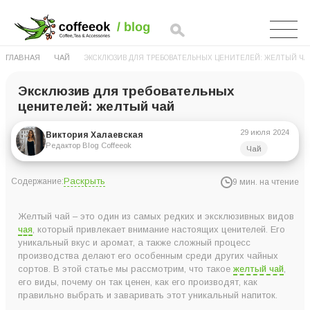
ГЛАВНАЯ
ЧАЙ
ЭКСКЛЮЗИВ ДЛЯ ТРЕБОВАТЕЛЬНЫХ ЦЕНИТЕЛЕЙ: ЖЕЛТЫЙ ЧА
Эксклюзив для требовательных
ценителей: желтый чай
29 июля 2024
Виктория Халаевская
Редактор Blog Coffeeok
Чай
Раскрыть
Содержание:
9 мин. на чтение
Что такое желтый чай?
Желтый чай – это один из самых редких и эксклюзивных видов
Виды желтого чая
чая
, который привлекает внимание настоящих ценителей. Его
уникальный вкус и аромат, а также сложный процесс
Почему желтый чай такой ценный?
производства делают его особенным среди других чайных
Технология производства желтого чая
сортов. В этой статье мы рассмотрим, что такое
желтый чай
,
его виды, почему он так ценен, как его производят, как
Сбор чайного листа
правильно выбрать и заваривать этот уникальный напиток.
Завяливание