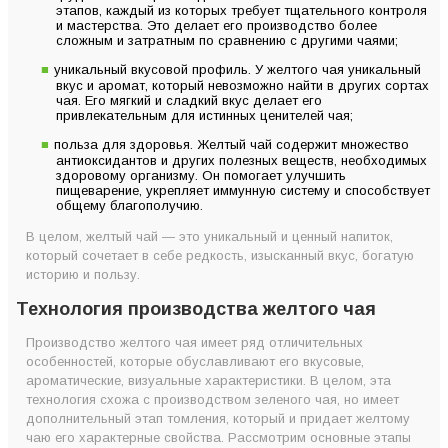
этапов, каждый из которых требует тщательного контроля
и мастерства. Это делает его производство более
сложным и затратным по сравнению с другими чаями;
уникальный вкусовой профиль. У желтого чая уникальный
вкус и аромат, который невозможно найти в других сортах
чая. Его мягкий и сладкий вкус делает его
привлекательным для истинных ценителей чая;
польза для здоровья. Желтый чай содержит множество
антиоксидантов и других полезных веществ, необходимых
здоровому организму. Он помогает улучшить
пищеварение, укрепляет иммунную систему и способствует
общему благополучию.
В целом, желтый чай — это уникальный и ценный напиток,
который сочетает в себе редкость, изысканный вкус, богатую
историю и пользу.
Технология производства желтого чая
Производство желтого чая имеет ряд отличительных
особенностей, которые обуславливают его вкусовые,
ароматические, визуальные характеристики. В целом, эта
технология схожа с производством зеленого чая, но имеет
дополнительный этап томления, который и придает желтому
чаю его характерные свойства. Рассмотрим основные этапы