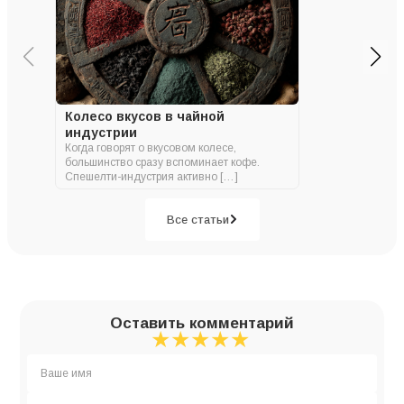
Колесо вкусов в чайной
индустрии
Когда говорят о вкусовом колесе,
большинство сразу вспоминает кофе.
Спешелти-индустрия активно […]
Все статьи
Оставить комментарий
★
★
★
★
★
★
★
★
★
★
★
★
★
★
★