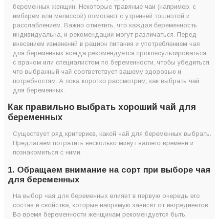
5. Маркировка
беременных женщин. Некоторые травяные чаи (например, с
6. Какого происхождения выбрать чай для беременных?
имбирем или мелиссой) помогают с утренней тошнотой и
расслаблением. Важно отметить, что каждая беременность
7. Какой марки выбрать чай для беременных?
индивидуальна, и рекомендации могут различаться. Перед
8. Какой чай для беременных предпочитают украинцы?
внесением изменений в рацион питания и употреблением чая
для беременных всегда рекомендуется проконсультироваться
9. Попробуйте чай для беременных
с врачом или специалистом по беременности, чтобы убедиться,
Как выбрать чай для беременных? Кратко
что выбранный чай соответствует вашему здоровью и
потребностям. А пока коротко рассмотрим, как выбрать чай
для беременных.
Как правильно выбрать хороший чай для
беременных
Существует ряд критериев, какой чай для беременных выбрать.
Предлагаем потратить несколько минут вашего времени и
познакомиться с ними.
1. Обращаем внимание на сорт при выборе чая
для беременных
На выбор чая для беременных влияет в первую очередь его
состав и свойства, которые напрямую зависят от ингредиентов.
Во время беременности женщинам рекомендуется быть