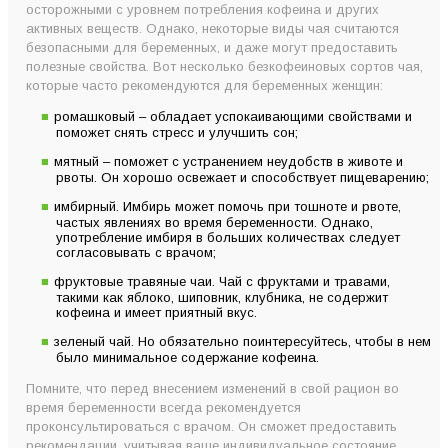
осторожными с уровнем потребления кофеина и других
активных веществ. Однако, некоторые виды чая считаются
безопасными для беременных, и даже могут предоставить
полезные свойства. Вот несколько безкофеиновых сортов чая,
которые часто рекомендуются для беременных женщин:
ромашковый – обладает успокаивающими свойствами и
поможет снять стресс и улучшить сон;
мятный – поможет с устранением неудобств в животе и
рвоты. Он хорошо освежает и способствует пищеварению;
имбирный. Имбирь может помочь при тошноте и рвоте,
частых явлениях во время беременности. Однако,
употребление имбиря в больших количествах следует
согласовывать с врачом;
фруктовые травяные чаи. Чай с фруктами и травами,
такими как яблоко, шиповник, клубника, не содержит
кофеина и имеет приятный вкус.
зеленый чай. Но обязательно поинтересуйтесь, чтобы в нем
было минимальное содержание кофеина.
Помните, что перед внесением изменений в свой рацион во
время беременности всегда рекомендуется
проконсультироваться с врачом. Он сможет предоставить
рекомендации, учитывая ваше индивидуальное состояние