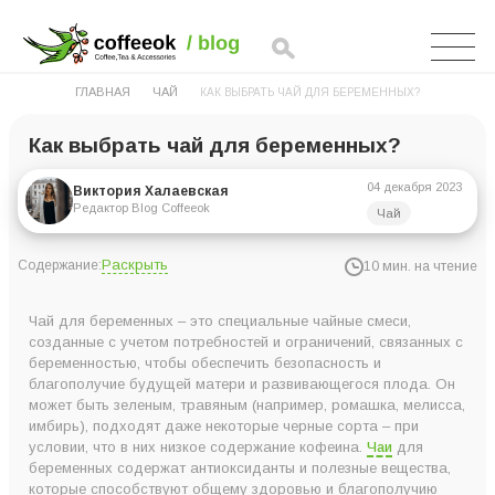
ГЛАВНАЯ
ЧАЙ
КАК ВЫБРАТЬ ЧАЙ ДЛЯ БЕРЕМЕННЫХ?
Как выбрать чай для беременных?
04 декабря 2023
Виктория Халаевская
Редактор Blog Coffeeok
Чай
Раскрыть
Содержание:
10 мин. на чтение
Как правильно выбрать хороший чай для беременных
Чай для беременных – это специальные чайные смеси,
1. Обращаем внимание на сорт при выборе чая для
созданные с учетом потребностей и ограничений, связанных с
беременностью, чтобы обеспечить безопасность и
беременных
благополучие будущей матери и развивающегося плода. Он
2. Смотрим на внешний вид и запах чая для беременных
может быть зеленым, травяным (например, ромашка, мелисса,
имбирь), подходят даже некоторые черные сорта – при
3. Условия хранения
условии, что в них низкое содержание кофеина.
Чаи
для
4. Дата сборки и фасовка чая для беременных
беременных содержат антиоксиданты и полезные вещества,
которые способствуют общему здоровью и благополучию