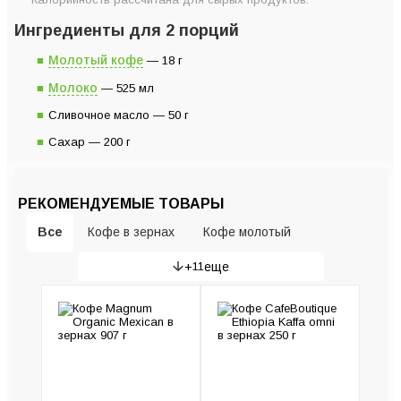
Ингредиенты для 2 порций
Молотый кофе
— 18 г
Молоко
— 525 мл
Сливочное масло — 50 г
Сахар — 200 г
РЕКОМЕНДУЕМЫЕ ТОВАРЫ
Все
Кофе в зернах
Кофе молотый
+
11
еще
Гейзерные кофеварки
Рожковые кофеварки
Кофемашины
Кофемолки
Пуроверы и серверы
Капсульные кофемашины
Турки (Джезвы)
Капельные кофеварки