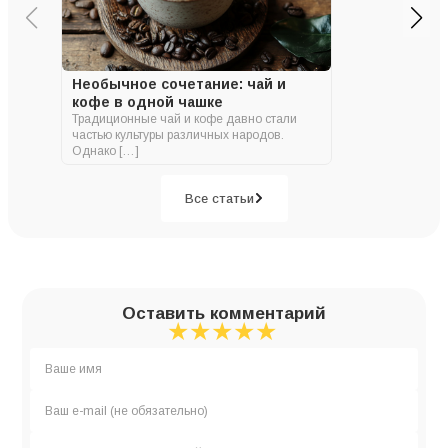
Необычное сочетание: чай и
кофе в одной чашке
Традиционные чай и кофе давно стали
частью культуры различных народов.
Однако […]
Все статьи
Оставить комментарий
★
★
★
★
★
★
★
★
★
★
★
★
★
★
★