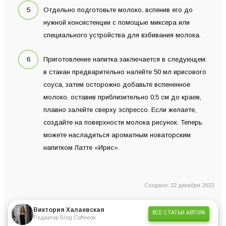
Отдельно подготовьте молоко, вспенив его до
нужной консистенции с помощью миксера или
специального устройства для взбивания молока.
Приготовление напитка заключается в следующем:
в стакан предварительно налейте 50 мл ирисового
соуса, затем осторожно добавьте вспененное
молоко, оставив приблизительно 0,5 см до краев,
плавно залейте сверху эспрессо. Если желаете,
создайте на поверхности молока рисунок. Теперь
можете насладиться ароматным новаторским
напитком Латте «Ирис».
Создано: 22 декабря 2023
Виктория Халаевская
ВСЕ СТАТЬИ АВТОРА
Редактор Blog Coffeeok