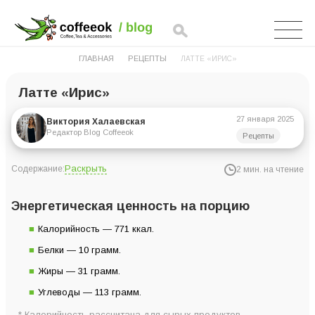
ГЛАВНАЯ
РЕЦЕПТЫ
ЛАТТЕ «ИРИС»
Латте «Ирис»
27 января 2025
Виктория Халаевская
Редактор Blog Coffeeok
Рецепты
Раскрыть
Содержание:
2 мин. на чтение
Энергетическая ценность на порцию
Энергетическая ценность на порцию
Ингредиенты для 2 порций
Калорийность — 771 ккал.
Инструкция приготовления
Белки — 10 грамм.
Жиры — 31 грамм.
Углеводы — 113 грамм.
* Калорийность рассчитана для сырых продуктов.