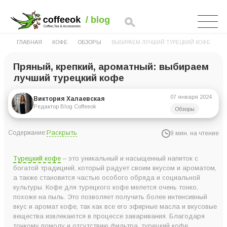
ГЛАВНАЯ
КОФЕ
ОБЗОРЫ
ВЫБИРАЕМ ЛУЧШИЙ ТУРЕЦКИЙ КОФЕ
Пряный, крепкий, ароматный: выбираем
лучший турецкий кофе
07 января 2024
Виктория Халаевская
Редактор Blog Coffeeok
Обзоры
Раскрыть
Содержание:
9 мин. на чтение
Рейтинг турецкого кофе в Украине
Турецкий кофе
– это уникальный и насыщенный напиток с
5. Кофе Selamlique с кардамоном молотый ж/б 125 г
богатой традицией, который радует своим вкусом и ароматом,
а также становится частью особого обряда и социальной
4. Кофе без кофеина Mardin Babil Menengiс молотый 200 г
культуры. Кофе для турецкого кофе мелется очень тонко,
3. Кофе Selamlique с шоколадом молотый ж/б 125 г
похоже на пыль. Это позволяет получить более интенсивный
вкус и аромат кофе, так как все его эфирные масла и вкусовые
2. Кофе Кurukahveci Mehmet Efendi молотый 500 г
вещества извлекаются в процессе заваривания. Благодаря
1. Кофе Кurukahveci Mehmet Efendi Espresso в зернах 1 кг
тонкому помолу и отсутствию фильтра, турецкий кофе