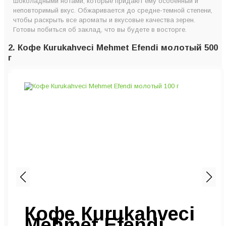
шоколадными нотами, которые придают ему особенный и
неповторимый вкус. Обжаривается до средне-темной степени,
чтобы раскрыть все ароматы и вкусовые качества зерен.
Готовы побиться об заклад, что вы будете в восторге.
2. Кофе Кurukahveci Mehmet Efendi молотый 500
г
Кофе Кurukahveci
Mehmet Efendi