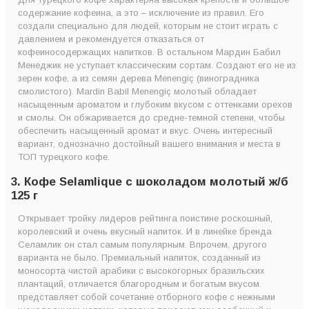
содержание кофеина, а это – исключение из правил. Его
создали специально для людей, которым не стоит играть с
давлением и рекомендуется отказаться от
кофеиносодержащих напитков. В остальном Мардин Бабил
Менеджик не уступает классическим сортам. Создают его не из
зерен кофе, а из семян дерева Menengiç (виноградника
смолистого). Mardin Babil Menengiç молотый обладает
насыщенным ароматом и глубоким вкусом с оттенками орехов
и смолы. Он обжаривается до средне-темной степени, чтобы
обеспечить насыщенный аромат и вкус. Очень интересный
вариант, однозначно достойный вашего внимания и места в
ТОП турецкого кофе.
3. Кофе Selamlique с шоколадом молотый ж/б
125 г
Открывает тройку лидеров рейтинга поистине роскошный,
королевский и очень вкусный напиток. И в линейке бренда
Селамлик он стал самым популярным. Впрочем, другого
варианта не было. Премиальный напиток, созданный из
моносорта чистой арабики с высокогорных бразильских
плантаций, отличается благородным и богатым вкусом.
представляет собой сочетание отборного кофе с нежными