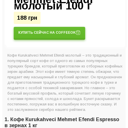
молотый 100 г
188 грн
КУПИТЬ СЕЙЧАС НА COFFEEOK
Кофе Kurukahveci Mehmet Efendi молотый – это традиционный и
популярный сорт кофе от одного из самых популярных
турецких брендов, который приготовлен из отборных кофейных
зерен арабики. Этот кофе имеет темную степень обжарки, что
придает ему насыщенный и глубокий аромат. Он предназначен
для приготовления традиционного турецкого кофе в турке и
подается с особой техникой заваривания. Но главное – это
богатый вкусовой профиль, который сочетает легкую горчинку
с нотами пряностей, солода и шоколада. Букет раскрывается
постепенно, погружая вас в волшебную восточную сказку. И
это заслуженное серебро нашего рейтинга.
1. Кофе Кurukahveci Mehmet Efendi Espresso
в зернах 1 кг