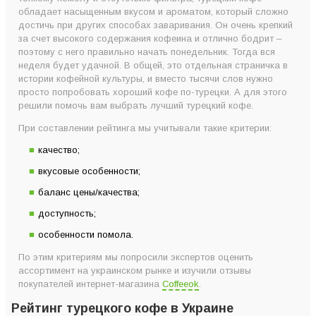
обладает насыщенным вкусом и ароматом, который сложно
ТОП-5 марок лучшего турецкого кофе по версии Coffeeok
достичь при других способах заваривания. Он очень крепкий
Как правильно выбрать турецкий кофе?
за счет высокого содержания кофеина и отлично бодрит –
поэтому с него правильно начать понедельник. Тогда вся
Главный критерий хорошего турецкого кофе
неделя будет удачной. В общей, это отдельная страничка в
истории кофейной культуры, и вместо тысячи слов нужно
просто попробовать хороший кофе по-турецки. А для этого
решили помочь вам выбрать лучший турецкий кофе.
При составлении рейтинга мы учитывали такие критерии:
качество;
вкусовые особенности;
баланс цены/качества;
доступность;
особенности помола.
По этим критериям мы попросили экспертов оценить
ассортимент на украинском рынке и изучили отзывы
покупателей интернет-магазина
Coffeeok
.
Рейтинг турецкого кофе в Украине