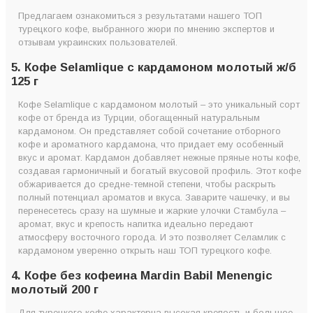
Предлагаем ознакомиться з результатами нашего ТОП
турецкого кофе, выбранного жюри по мнению экспертов и
отзывам украинских пользователей.
5. Кофе Selamlique с кардамоном молотый ж/б
125 г
Кофе Selamlique с кардамоном молотый – это уникальный сорт
кофе от бренда из Турции, обогащенный натуральным
кардамоном. Он представляет собой сочетание отборного
кофе и ароматного кардамона, что придает ему особенный
вкус и аромат. Кардамон добавляет нежные пряные ноты кофе,
создавая гармоничный и богатый вкусовой профиль. Этот кофе
обжаривается до средне-темной степени, чтобы раскрыть
полный потенциал ароматов и вкуса. Заварите чашечку, и вы
перенесетесь сразу на шумные и жаркие улочки Стамбула –
аромат, вкус и крепость напитка идеально передают
атмосферу восточного города. И это позволяет Селамлик с
кардамоном уверенно открыть наш ТОП турецкого кофе.
4. Кофе без кофеина Mardin Babil Menengiс
молотый 200 г
Для турецкого кофе характерна высокая крепость и большое