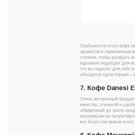
Особенности этого кофе с
ароматом и гармоничным в
степени, чтобы раскрыть 
идеально подходит для исп
что вы надолго для себя р
обходится одна порция – 
7. Кофе Danesi E
Очень интересный продукт
качеству, стильной и удоб
обжаренной до свело-средн
послевкусии вы почувствуе
все богатство красок и но