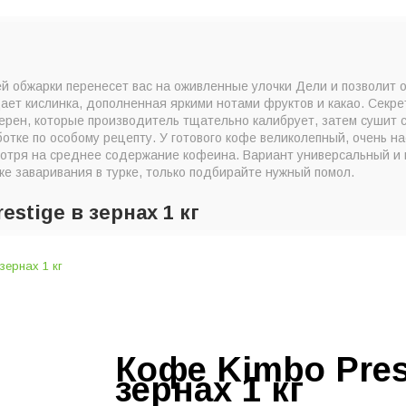
й обжарки перенесет вас на оживленные улочки Дели и позволит о
ает кислинка, дополненная яркими нотами фруктов и какао. Секре
ерен, которые производитель тщательно калибрует, затем сушит 
отке по особому рецепту. У готового кофе великолепный, очень н
отря на среднее содержание кофеина. Вариант универсальный и 
же заваривания в турке, только подбирайте нужный помол.
estige в зернах 1 кг
Кофе Kimbo Pres
зернах 1 кг