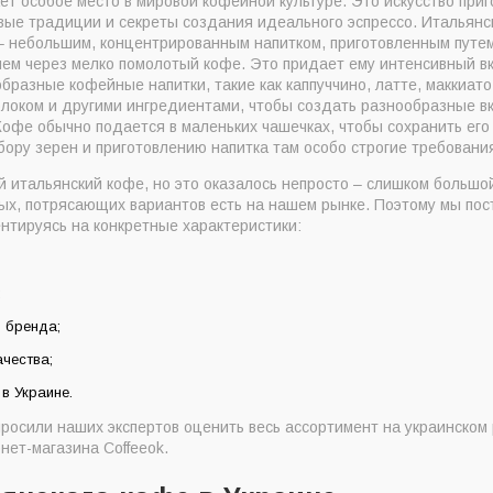
т особое место в мировой кофейной культуре. Это искусство приг
presso Superiore Tradizionale молотый 250 г
овые традиции и секреты создания идеального эспрессо. Итальянс
e Origini India молотый 200 г
 – небольшим, концентрированным напитком, приготовленным путем
ем через мелко помолотый кофе. Это придает ему интенсивный вку
iale Bar в зернах 3 кг
разные кофейные напитки, такие как каппуччино, латте, маккиато
opia Monorigine ж/б в зернах 250 г
олоком и другими ингредиентами, чтобы создать разнообразные вк
Кофе обычно подается в маленьких чашечках, чтобы сохранить ег
Der Himmlische молотый 500 г
бору зерен и приготовлению напитка там особо строгие требовани
ige в зернах 1 кг
 итальянский кофе, но это оказалось непросто – слишком большой
ema e gusto Classico молотый 250 г
ых, потрясающих вариантов есть на нашем рынке. Поэтому мы пос
нтируясь на конкретные характеристики:
Exclusive — 100% Arabica в зернах 1 кг
alita Oro молотый 250 г
co молотый 250 г
;
его итальянского кофе по версии Coffeeok
ь бренда;
рать итальянский кофе?
чества;
хорошего итальянского кофе
в Украине.
росили наших экспертов оценить весь ассортимент на украинском 
нет-магазина Coffeeok.