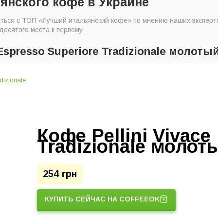
янского кофе в Украине
ться с ТОП «Лучший итальянский кофе» по мнению наших эксперт
есятого места к первому.
 Espresso Superiore Tradizionale молотый
Кофе Pellini Vivace
Tradizionale молоты
254 грн
КУПИТЬ СЕЙЧАС НА COFFEEOK