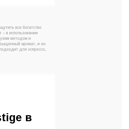
щутить все богатство
т – в использовании
сухим методом и
асыщенный аромат, и он
подходит для эспрессо,
tige в