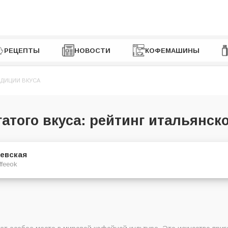
РЕЦЕПТЫ
НОВОСТИ
КОФЕМАШИНЫ
АДИЦИИ ВКУСА
атого вкуса: рейтинг итальянск
евская
ffeeok
го кофе в Украине