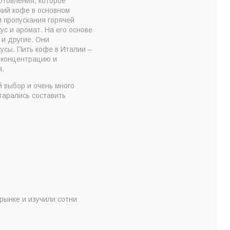
отовления, которое
кий кофе в основном
 пропускания горячей
с и аромат. На его основе
 и другие. Они
усы. Пить кофе в Италии –
о концентрацию и
я.
 выбор и очень много
тарались составить
рынке и изучили сотни