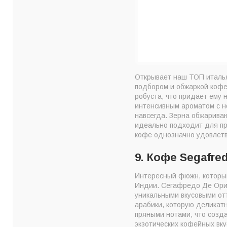
Открывает наш ТОП италья
подбором и обжаркой кофе
робуста, что придает ему
интенсивным ароматом с но
навсегда. Зерна обжариваю
идеально подходит для при
кофе однозначно удовлет
9. Кофе Segafred
Интересный фюжн, который
Индии. Сегафредо Де Ори
уникальными вкусовыми от
арабики, которую деликат
пряными нотами, что созд
экзотических кофейных вку