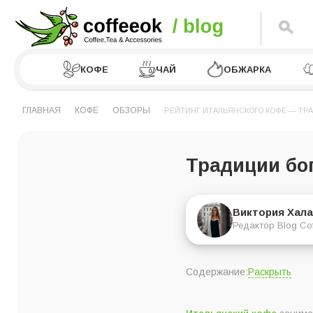
КОФЕ
ЧАЙ
ОБЖАРКА
ГЛАВНАЯ
КОФЕ
ОБЗОРЫ
РЕЙТИНГ ИТАЛЬЯНСКОГО КОФЕ — ТР
Традиции бог
Виктория Хала
Редактор Blog Co
Раскрыть
Содержание:
Рейтинг итальянско