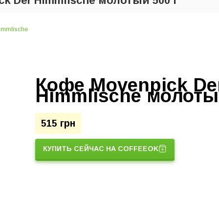
ck Der Himmlische молотый 500 г
Кофе Movenpick De
Himmlische молотый
515 грн
КУПИТЬ СЕЙЧАС НА COFFEEOK