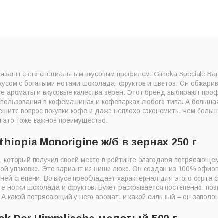
вязаны с его специальным вкусовым профилем. Gimoka Speciale B
кусом с богатыми нотами шоколада, фруктов и цветов. Он обжари
все ароматы и вкусовые качества зерен. Этот бренд выбирают про
ользования в кофемашинах и кофеварках любого типа. А большая у
ешите вопрос покупки кофе и даже неплохо сэкономить. Чем больш
и это тоже важное преимущество.
thiopia Monorigine ж/б в зернах 250 г
, который получил своей место в рейтинге благодаря потрясающем
ной упаковке. Это вариант из ниши люкс. Он создан из 100% эфиоп
ей степени. Во вкусе преобладает характерная для этого сорта с
те нотки шоколада и фруктов. Букет раскрывается постепенно, поз
т. А какой потрясающий у него аромат, и какой сильный – он запол