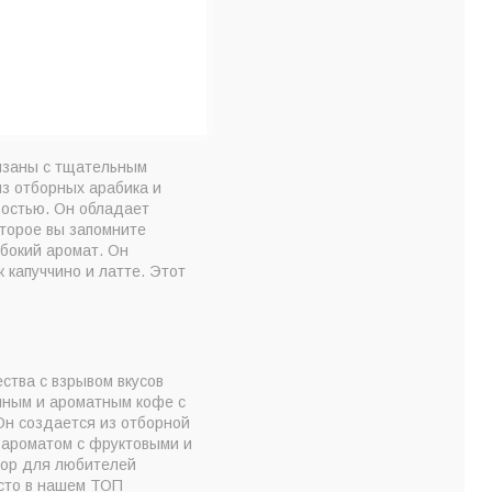
вязаны с тщательным
з отборных арабика и
достью. Он обладает
оторое вы запомните
убокий аромат. Он
 капуччино и латте. Этот
ства с взрывом вкусов
ным и ароматным кофе с
Он создается из отборной
 ароматом с фруктовыми и
бор для любителей
есто в нашем ТОП