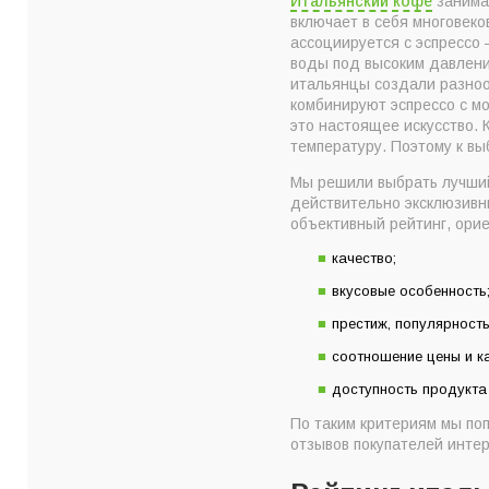
Итальянский кофе
занимае
10. Кофе Pellini Es
включает в себя многовек
9. Кофе Segafredo L
ассоциируется с эспрессо
воды под высоким давлени
8. Кофе Gimoka Spec
итальянцы создали разнооб
7. Кофе Danesi Ethi
комбинируют эспрессо с м
это настоящее искусство. 
6. Кофе Movenpick 
температуру. Поэтому к вы
5. Кофе Kimbo Prest
Мы решили выбрать лучший
4. Кофе Lavazza Cr
действительно эксклюзивн
объективный рейтинг, орие
3. Кофе Lucaffe Mr.
2. Кофе Lavazza Qu
качество;
1. Кофе Illy Classi
вкусовые особенность
ТОП-10 марок лучш
престиж, популярност
Как правильно выб
соотношение цены и ка
Главный критерий 
доступность продукта 
По таким критериям мы поп
отзывов покупателей интер