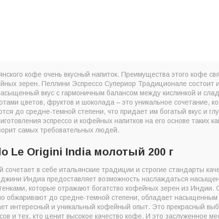
нского кофе очень вкусный напиток. Преимущества этого кофе с
йных зерен. Пеллини Эспрессо Супериор Традиционале состоит и
 насыщенный вкус с гармоничным балансом между кислинкой и сла
тами цветов, фруктов и шоколада – это уникальное сочетание, к
тся до средне-темной степени, что придает им богатый вкус и гл
готовления эспрессо и кофейных напитков на его основе таких как
ворит самых требовательных людей.
o Le Origini India молотый 200 г
 сочетает в себе итальянские традиции и строгие стандарты каче
джини Индиа предоставляет возможность наслаждаться насыщен
тенками, которые отражают богатство кофейных зерен из Индии. 
но обжаривают до средне-темной степени, обладает насыщенным
ает интересный и уникальный кофейный опыт. Это прекрасный вы
сов и тех, кто ценит высокое качество кофе. И это заслуженное м