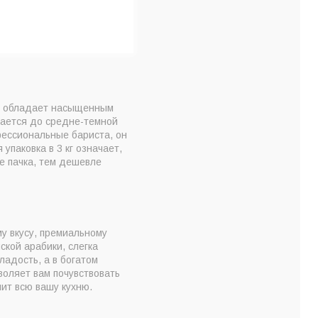
ar обладает насыщенным
вается до средне-темной
фессиональные бариста, он
паковка в 3 кг означает,
е пачка, тем дешевле
у вкусу, премиальному
ской арабики, слегка
ладость, а в богатом
воляет вам почувствовать
онит всю вашу кухню.