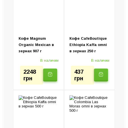
Турки (Джезвы)
Капельные кофеварки
Колд Брю (Установка)
Ручные кофеварки
Электротурки
Кофе Magnum
Кофе CafeBoutique
Organic Mexican в
Ethiopia Kaffa omni
зернах 907 г
в зернах 250 г
В наличии
В наличии
2248
437
грн
грн