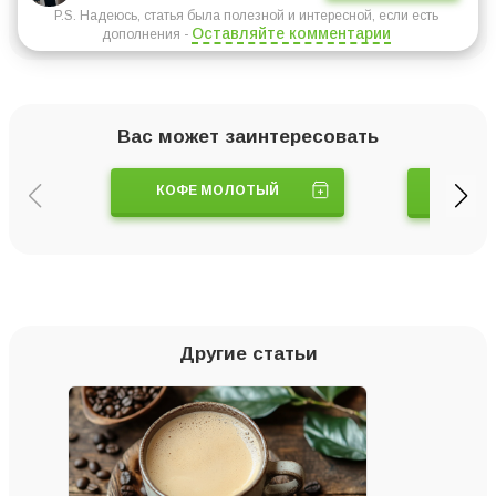
P.S. Надеюсь, статья была полезной и интересной, если есть
Оставляйте комментарии
дополнения -
Вас может заинтересовать
КОФЕ МОЛОТЫЙ
ТУРК
Другие статьи