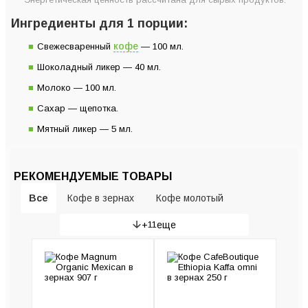
Ингредиенты для 1 порции:
кофе
Свежесваренный
— 100 мл.
Шоколадный ликер — 40 мл.
Молоко — 100 мл.
Сахар — щепотка.
Мятный ликер — 5 мл.
РЕКОМЕНДУЕМЫЕ ТОВАРЫ
Все
Кофе в зернах
Кофе молотый
+
11
еще
Гейзерные кофеварки
Рожковые кофеварки
Кофемашины
Кофемолки
Пуроверы и серверы
Капсульные кофемашины