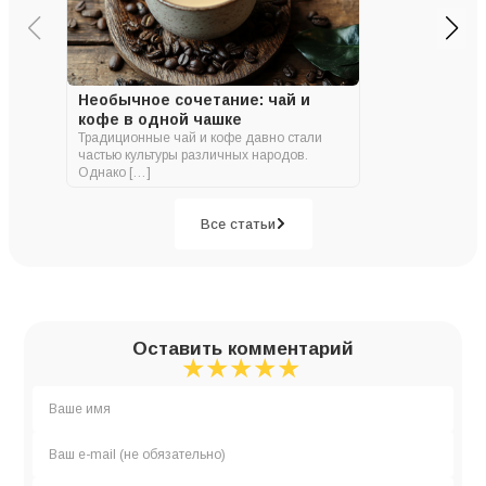
Необычное сочетание: чай и
кофе в одной чашке
Традиционные чай и кофе давно стали
частью культуры различных народов.
Однако […]
Все статьи
Оставить комментарий
★
★
★
★
★
★
★
★
★
★
★
★
★
★
★