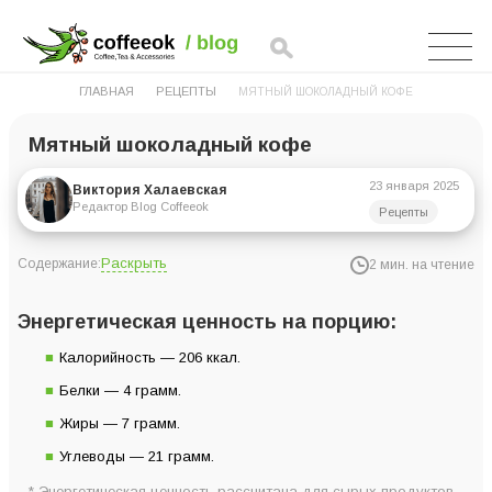
ГЛАВНАЯ
РЕЦЕПТЫ
МЯТНЫЙ ШОКОЛАДНЫЙ КОФЕ
Мятный шоколадный кофе
23 января 2025
Виктория Халаевская
Редактор Blog Coffeeok
Рецепты
Раскрыть
Содержание:
2 мин. на чтение
Энергетическая ценность на порцию:
Энергетическая ценность на порцию:
Ингредиенты для 1 порции:
Калорийность — 206 ккал.
Подробная инструкция приготовления
Белки — 4 грамм.
Жиры — 7 грамм.
Углеводы — 21 грамм.
* Энергетическая ценность рассчитана для сырых продуктов.