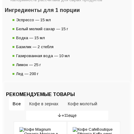
Ингредиенты для 1 порции
Эспрессо — 15 мл
Белый мелкий сахар — 15 г
Водка — 15 мл
Базилик — 2 стебля
Газированная вода — 10 мл
Лимон — 25 г
Лед — 200 г
РЕКОМЕНДУЕМЫЕ ТОВАРЫ
Все
Кофе в зернах
Кофе молотый
+
11
еще
Гейзерные кофеварки
Рожковые кофеварки
Кофемашины
Кофемолки