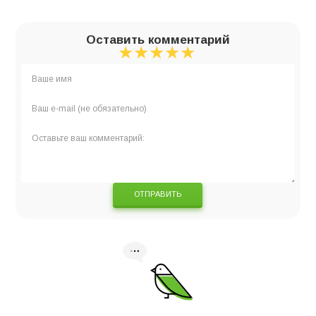
Оставить комментарий
★
★
★
★
★
★
★
★
★
★
★
★
★
★
★
ОТПРАВИТЬ