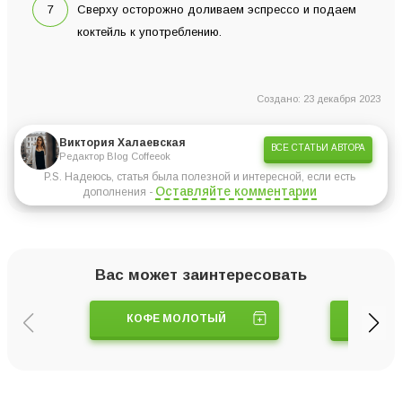
Сверху осторожно доливаем эспрессо и подаем
коктейль к употреблению.
Создано: 23 декабря 2023
Виктория Халаевская
ВСЕ СТАТЬИ АВТОРА
Редактор Blog Coffeeok
P.S. Надеюсь, статья была полезной и интересной, если есть
Оставляйте комментарии
дополнения -
Вас может заинтересовать
КОФЕ МОЛОТЫЙ
ТУРК