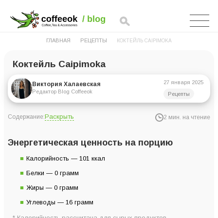
ГЛАВНАЯ
РЕЦЕПТЫ
КОКТЕЙЛЬ CAIPIMOKA
Коктейль Caipimoka
27 января 2025
Виктория Халаевская
Редактор Blog Coffeeok
Рецепты
Раскрыть
Содержание:
2 мин. на чтение
Энергетическая ценность на порцию
Энергетическая ценность на порцию
Ингредиенты для 1 порции
Калорийность — 101 ккал
Инструкция по приготовлению:
Белки — 0 грамм
Жиры — 0 грамм
Углеводы — 16 грамм
* Калорийность рассчитана для сырых продуктов