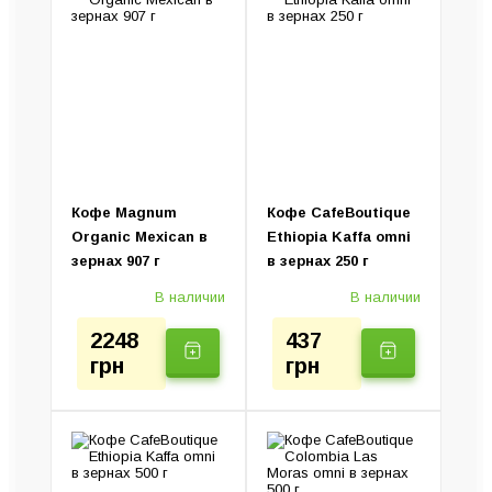
Пуроверы и серверы
Капсульные кофемашины
Турки (Джезвы)
Капельные кофеварки
Колд Брю (Установка)
Ручные кофеварки
Электротурки
Кофе Magnum
Кофе CafeBoutique
Organic Mexican в
Ethiopia Kaffa omni
зернах 907 г
в зернах 250 г
В наличии
В наличии
2248
437
грн
грн