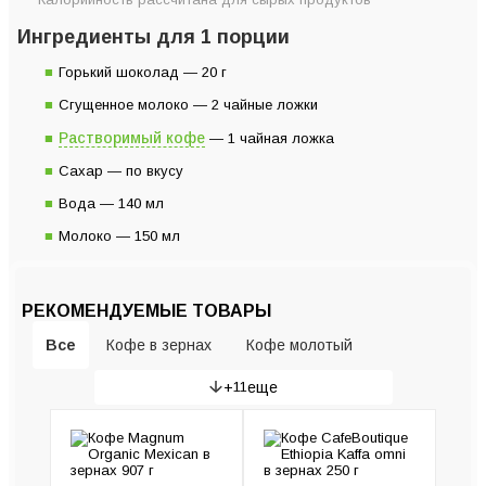
Ингредиенты для 1 порции
Горький шоколад — 20 г
Сгущенное молоко — 2 чайные ложки
Растворимый кофе
— 1 чайная ложка
Сахар — по вкусу
Вода — 140 мл
Молоко — 150 мл
РЕКОМЕНДУЕМЫЕ ТОВАРЫ
Все
Кофе в зернах
Кофе молотый
+
11
еще
Гейзерные кофеварки
Рожковые кофеварки
Кофемашины
Кофемолки