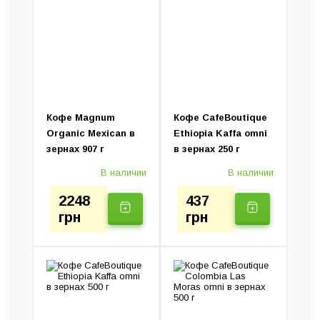
Пуроверы и серверы
Капсульные кофемашины
Турки (Джезвы)
Капельные кофеварки
Колд Брю (Установка)
Ручные кофеварки
Электротурки
Кофе Magnum
Кофе CafeBoutique
Organic Mexican в
Ethiopia Kaffa omni
зернах 907 г
в зернах 250 г
В наличии
В наличии
2248
437
грн
грн