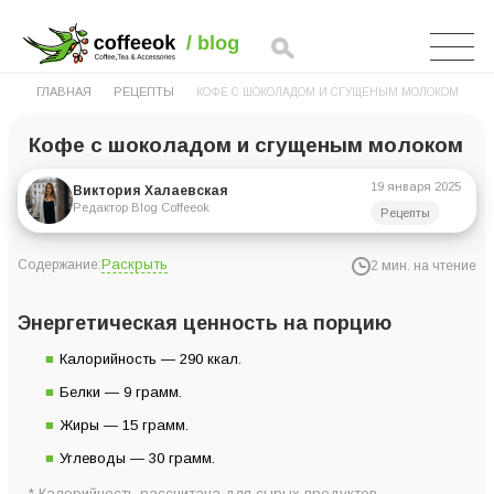
ГЛАВНАЯ
РЕЦЕПТЫ
КОФЕ С ШОКОЛАДОМ И СГУЩЕНЫМ МОЛОКОМ
Кофе с шоколадом и сгущеным молоком
19 января 2025
Виктория Халаевская
Редактор Blog Coffeeok
Рецепты
Раскрыть
Содержание:
2 мин. на чтение
Энергетическая ценность на порцию
Энергетическая ценность на порцию
Ингредиенты для 1 порции
Калорийность — 290 ккал.
Инструкция приготовления
Белки — 9 грамм.
Жиры — 15 грамм.
Углеводы — 30 грамм.
* Калорийность рассчитана для сырых продуктов