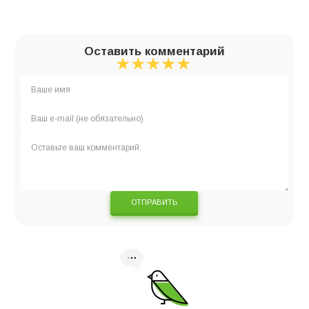
Оставить комментарий
★
★
★
★
★
★
★
★
★
★
★
★
★
★
★
ОТПРАВИТЬ