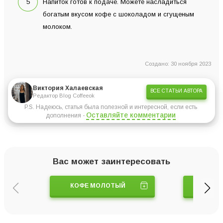
Напиток готов к подаче. Можете насладиться
богатым вкусом кофе с шоколадом и сгущеным
молоком.
Создано: 30 ноября 2023
Виктория Халаевская
ВСЕ СТАТЬИ АВТОРА
Редактор Blog Coffeeok
P.S. Надеюсь, статья была полезной и интересной, если есть
Оставляйте комментарии
дополнения -
Вас может заинтересовать
КОФЕ МОЛОТЫЙ
ТУРК