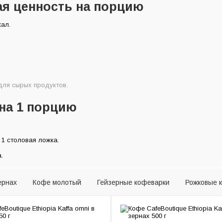
ая ценность на порцию
порцию
овления
кал.
для сырых продуктов.
на 1 порцию
1 столовая ложка.
.
ернах
Кофе молотый
Гейзерные кофеварки
Рожковые 
Кофемолки
Пуроверы и серверы
Капсульные кофемашин