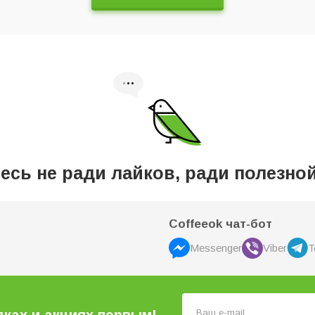
сь не ради лайков, ради полезн
Coffeeok чат-бот
Messenger
Viber
T