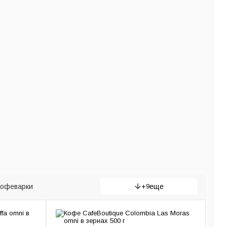
кофеварки
+
9
еще
ы
Турки (Джезвы)