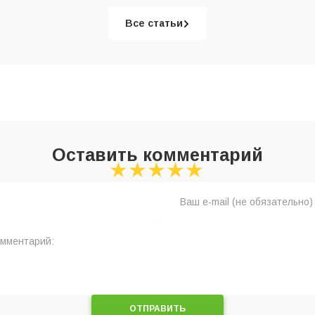
Все статьи
Оставить комментарий
★
★
★
★
★
★
★
★
★
★
★
★
★
★
★
ОТПРАВИТЬ