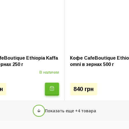
варки
Колд Брю (Установка)
Ручные кофеварки
Электр
eBoutique Ethiopia Kaffa
Кофе CafeBoutique Ethiop
ернах 250 г
omni в зернах 500 г
В наличии
н
840 грн
Показать еще +4 товара