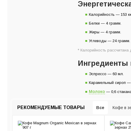
Энергетическ
Ингредиенты на 1 
Инструкция пригот
Калорийность — 153 к
Белки — 4 грамм.
Жиры — 4 грамм.
Углеводы — 24 грамм.
* Калорийность рассчитана 
Ингредиенты 
Эспрессо — 60 мл.
Карамельный сироп — 
Молоко
— 0,6 стакана
РЕКОМЕНДУЕМЫЕ ТОВАРЫ
Все
Кофе в з
Кофемашины