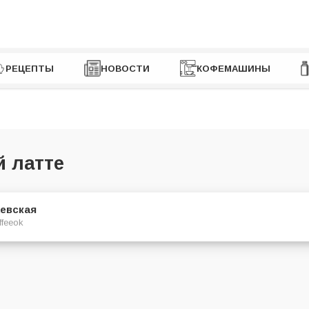
РЕЦЕПТЫ
НОВОСТИ
КОФЕМАШИНЫ
 латте
евская
ffeeok
нность на порцию