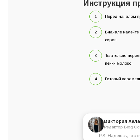
Инструкция п
Перед началом п
Вначале налейте
сироп.
Тщательно переме
пенки молоко.
Готовый карамель
Виктория Хала
Редактор Blog Co
P.S. Надеюсь, стат