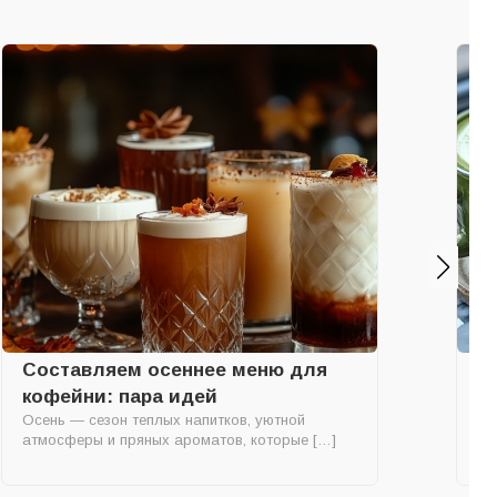
Составляем осеннее меню для
Л
кофейни: пара идей
д
Осень — сезон теплых напитков, уютной
Ла
атмосферы и пряных ароматов, которые […]
мо