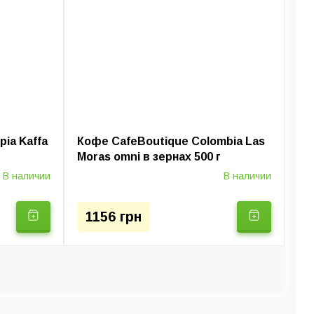
отурки
ia Kaffa
Кофе CafeBoutique Colombia Las
Moras omni в зернах 500 г
В наличии
В наличии
1156 грн