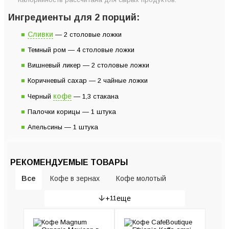
Ингредиенты для 2 порций:
Сливки
— 2 столовые ложки
Темный ром — 4 столовые ложки
Вишневый ликер — 2 столовые ложки
Коричневый сахар — 2 чайные ложки
кофе
Черный
— 1,3 стакана
Палочки корицы — 1 штука
Апельсины — 1 штука
РЕКОМЕНДУЕМЫЕ ТОВАРЫ
Все
Кофе в зернах
Кофе молотый
+
11
еще
Гейзерные кофеварки
Рожковые кофеварки
Кофемашины
Кофемолки