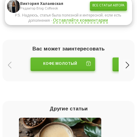
Виктория Халаевская
ВСЕ СТАТЬИ АВТОРА
Редактор Blog Coffeeok
P.S. Надеюсь, статья была полезной и интересной, если есть
Оставляйте комментарии
дополнения -
Вас может заинтересовать
КОФЕ МОЛОТЫЙ
ТУРК
Другие статьи