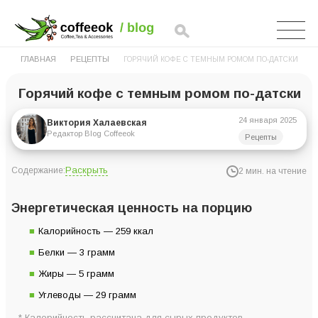
ГЛАВНАЯ
РЕЦЕПТЫ
ГОРЯЧИЙ КОФЕ С ТЕМНЫМ РОМОМ ПО-ДАТСКИ
Горячий кофе с темным ромом по-датски
24 января 2025
Виктория Халаевская
Редактор Blog Coffeeok
Рецепты
Раскрыть
Содержание:
2 мин. на чтение
Энергетическая ценность на порцию
Энергетическая ценность на порцию
Ингредиенты для 2 порций:
Калорийность — 259 ккал
Инструкция приготовления
Белки — 3 грамм
Жиры — 5 грамм
Углеводы — 29 грамм
* Калорийность рассчитана для сырых продуктов.