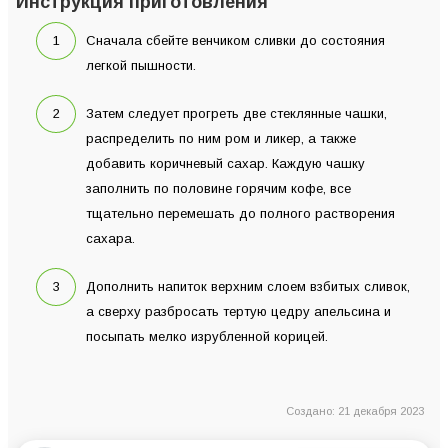
Инструкция приготовления
Сначала сбейте венчиком сливки до состояния
легкой пышности.
Затем следует прогреть две стеклянные чашки,
распределить по ним ром и ликер, а также
добавить коричневый сахар. Каждую чашку
заполнить по половине горячим кофе, все
тщательно перемешать до полного растворения
сахара.
Дополнить напиток верхним слоем взбитых сливок,
а сверху разбросать тертую цедру апельсина и
посыпать мелко изрубленной корицей.
Создано: 21 декабря 2023