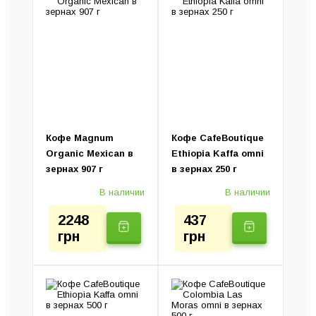
Пуроверы и серверы
Капсульные кофемашины
Турки (Джезвы)
Капельные кофеварки
Колд Брю (Установка)
Ручные кофеварки
Электротурки
Кофе Magnum
Кофе CafeBoutique
Organic Mexican в
Ethiopia Kaffa omni
зернах 907 г
в зернах 250 г
В наличии
В наличии
2248
437
грн
грн