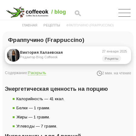
ГЛАВНАЯ
РЕЦЕПТЫ
ФРАППУЧИНО (FRAPPUCCINO)
Фраппучино (Frappuccino)
27 января 2025
Виктория Халаевская
Редактор Blog Coffeeok
Рецепты
Раскрыть
Содержание:
2 мин. на чтение
Энергетическая ценность на порцию
Энергетическая ценность на порцию
Ингредиенты для 4 порций
Калорийность — 41 ккал.
Инструкция по приготовлению
Белки — 1 грамм.
Жиры — 1 грамм.
Углеводы — 7 грамм.