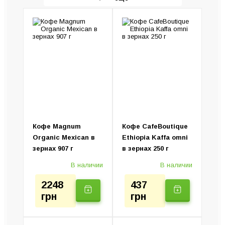
Гейзерные кофеварки
Рожковые кофеварки
Кофемашины
Кофемолки
Пуроверы и серверы
Капсульные кофемашины
Турки (Джезвы)
Капельные кофеварки
Колд Брю (Установка)
Ручные кофеварки
Электротурки
Кофе Magnum
Кофе CafeBoutique
Organic Mexican в
Ethiopia Kaffa omni
зернах 907 г
в зернах 250 г
В наличии
В наличии
2248
437
грн
грн