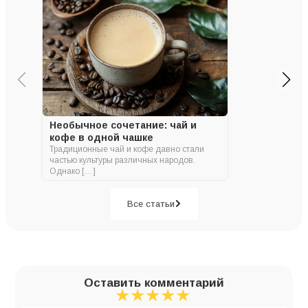
Необычное сочетание: чай и
кофе в одной чашке
Традиционные чай и кофе давно стали
частью культуры различных народов.
Однако […]
Все статьи
Оставить комментарий
★
★
★
★
★
★
★
★
★
★
★
★
★
★
★