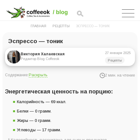
ГЛАВНАЯ
РЕЦЕПТЫ
ЭСПРЕССО — ТОНИК
Эспрессо — тоник
27 января 2025
Виктория Халаевская
Редактор Blog Coffeeok
Рецепты
Раскрыть
Содержание:
2 мин. на чтение
Энергетическая ценность на порцию:
Энергетическая ценность на порцию:
Ингредиенты для 1 порции:
Калорийность — 69 ккал.
Инструкция приготовления:
Белки — 0 грамм.
Жиры — 0 грамм.
Углеводы — 17 грамм.
* Калорийность рассчитана для сырых продуктов.