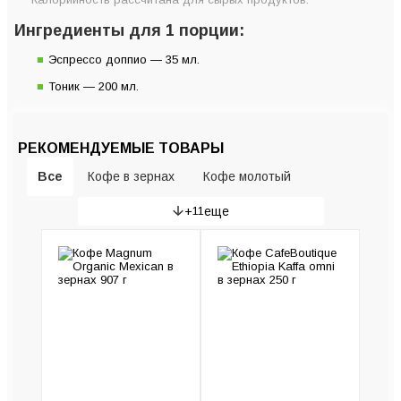
Ингредиенты для 1 порции:
Эспрессо доппио — 35 мл.
Тоник — 200 мл.
РЕКОМЕНДУЕМЫЕ ТОВАРЫ
Все
Кофе в зернах
Кофе молотый
+
11
еще
Гейзерные кофеварки
Рожковые кофеварки
Кофемашины
Кофемолки
Пуроверы и серверы
Капсульные кофемашины
Турки (Джезвы)
Капельные кофеварки
Колд Брю (Установка)
Ручные кофеварки