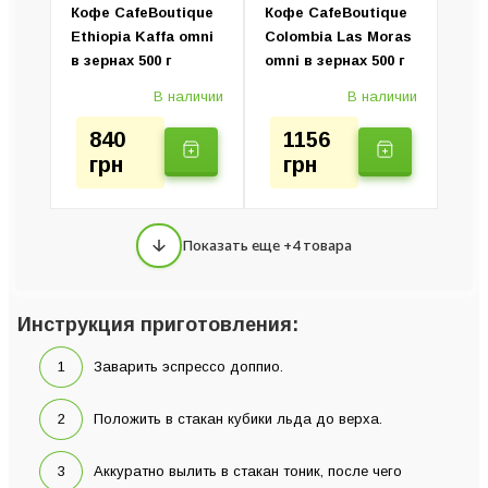
Кофе CafeBoutique
Кофе CafeBoutique
Ethiopia Kaffa omni
Colombia Las Moras
в зернах 500 г
omni в зернах 500 г
В наличии
В наличии
840
1156
грн
грн
Показать еще +4 товара
Инструкция приготовления:
Заварить эспрессо доппио.
Положить в стакан кубики льда до верха.
Аккуратно вылить в стакан тоник, после чего