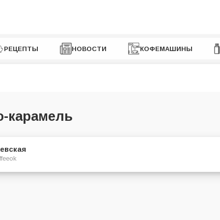
РЕЦЕПТЫ
НОВОСТИ
КОФЕМАШИНЫ
о-карамель
евская
ffeeok
нность на порцию