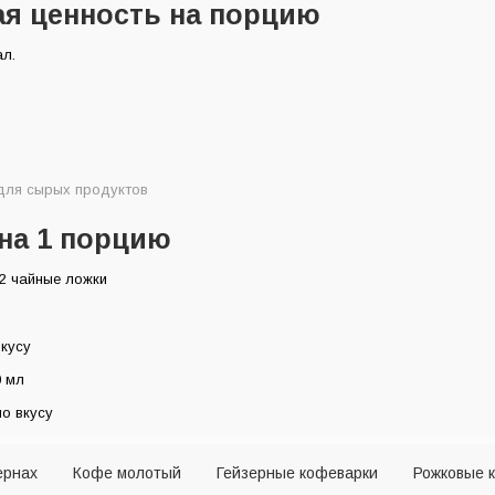
ая ценность на порцию
порцию
овления
ал.
 для сырых продуктов
на 1 порцию
2 чайные ложки
вкусу
0 мл
о вкусу
ернах
Кофе молотый
Гейзерные кофеварки
Рожковые 