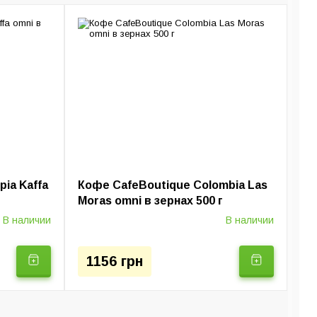
ы
Турки (Джезвы)
отурки
ia Kaffa
Кофе CafeBoutique Colombia Las
Moras omni в зернах 500 г
В наличии
В наличии
1156 грн