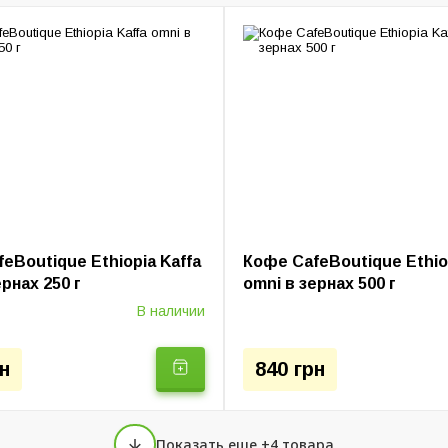
Кофемолки
Пуроверы и серверы
Капсульные кофемашин
варки
Колд Брю (Установка)
Ручные кофеварки
Электр
eBoutique Ethiopia Kaffa
Кофе CafeBoutique Ethiop
ернах 250 г
omni в зернах 500 г
В наличии
н
840 грн
Показать еще +4 товара