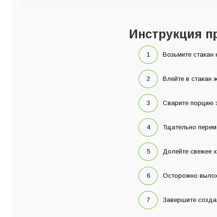
Инструкция п
Возьмите стакан 
Влейте в стакан 
Сварите порцию э
Тщательно перем
Долейте свежее х
Осторожно вылож
Завершите создан