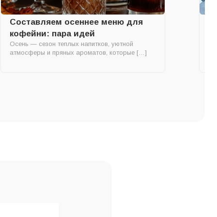
Составляем осеннее меню для
Л
кофейни: пара идей
д
Осень — сезон теплых напитков, уютной
Ла
атмосферы и пряных ароматов, которые […]
мо