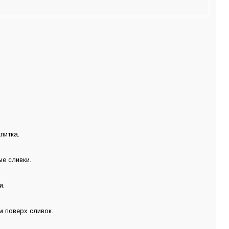
питка.
е сливки.
и.
м поверх сливок.