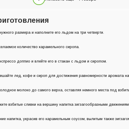
риготовления
нужного размера и наполните его льдом на три четверти.
желаемое количество карамельного сиропа.
спрессо доппио и влейте его в стакан с льдом и сиропом.
ешайте лед, кофе и сироп для достижения равномерности аромата на
олодное молоко до самого верха, оставляя немного места под взбиты
ите взбитые сливки на вершину напитка зигзагообразными движениям
ие напитка, украсив его карамельным соусом, вылитым также зигзаго