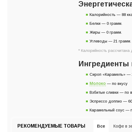
Энергетическ
Ингредиенты на 1 
Инструкция пригот
Калорийность — 88 кк
Белки — 0 грамм.
Жиры — 0 грамм.
Углеводы — 21 грамм.
* Калорийность рассчитана
Ингредиенты 
Сироп «Карамель» — 
Молоко
— по вкусу
Взбитые сливки — по 
Эспрессо доппио — 6
Карамельный соус — п
РЕКОМЕНДУЕМЫЕ ТОВАРЫ
Все
Кофе в з