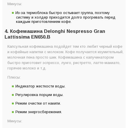
Минусы:
Из-за термоблока быстро остывает группа, поэтому
систему и холдер приходится долго прогревать перед
каждым приготовлением кофе.
4. Кофемашина Delonghi Nespresso Gran
Lattissima EN650.B
Капсульная кофемашина подойдет тем кто любит черный кофе
и кофейные напитки с молоком. Кофе получается изумительный,
молочная пена просто шик. Кофемашина с капучинатором
быстро приготовит эспрессо, лунго, ристретто, латте-макиато,
горячее молоко и т.д.
Плюсы:
Индикатор жесткости воды.
Регулировка порции воды.
Режим очистки от накипи.
Режим энергосбережения.
Минусы: