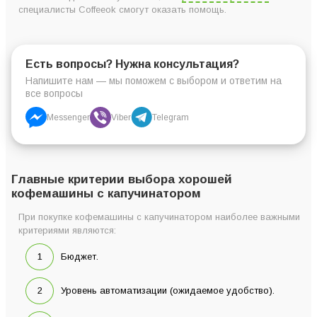
специалисты Coffeeok смогут оказать помощь.
Кофемашина Delonghi
Nespresso Gran
Италия
1400 В
Lattissima EN640,W
Black
Есть вопросы? Нужна консультация?
Напишите нам — мы поможем с выбором и ответим на
все вопросы
Кофеварка DeLonghi
Messenger
Viber
Telegram
Италия
1350 В
EC 685.BK
Главные критерии выбора хорошей
Кофемашина Delonghi
кофемашины с капучинатором
Nespresso Gran
Италия
1400 В
Lattissima EN650.B
При покупке кофемашины с капучинатором наиболее важными
критериями являются:
Бюджет.
Уровень автоматизации (ожидаемое удобство).
Кофемашина Saeco
Италия
1400 В
New Royal Plus