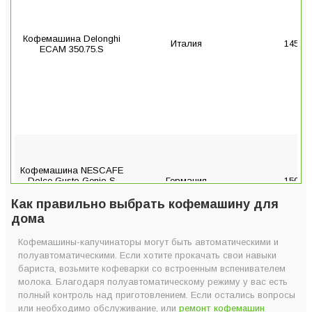
Кофемашина Delonghi
Италия
1450 В
ECAM 350.75.S
Кофемашина NESCAFE
Dolce Gusto Genio S
Германия
1500 В
Touch Silver KP440E31
Как правильно выбрать кофемашину для
дома
Кофемашины-капучинаторы могут быть автоматическими и
полуавтоматическими. Если хотите прокачать свои навыки
Кофемашина Melitta
бариста, возьмите кофеварки со встроенным вспенивателем
CAFFEO BARISTA T
Германия
1450 В
молока. Благодаря полуавтоматическому режиму у вас есть
SMART Black
полный контроль над приготовлением. Если остались вопросы
или необходимо обслуживание, или
ремонт кофемашин