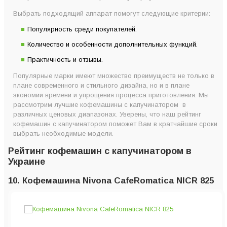
6. Кофемашина Delonghi Nespresso Gran Lattissima
Выбрать подходящий аппарат помогут следующие критерии:
EN640,W Black
5. Кофеварка DeLonghi EC 685.BK
Популярность среди покупателей.
4. Кофемашина Delonghi Nespresso Gran Lattissima
Количество и особенности дополнительных функций.
EN650.B
Практичность и отзывы.
3. Кофемашина Saeco New Royal Plus
Популярные марки имеют множество преимуществ не только в
плане современного и стильного дизайна, но и в плане
2. Кофемашина Delonghi Nespresso Lattissima One
экономии времени и упрощения процесса приготовления. Мы
EN510.B
рассмотрим лучшие кофемашины с капучинатором в
1. Кофемашина Saeco Lirika One Touch Cappuccino
различных ценовых диапазонах. Уверены, что наш рейтинг
кофемашин с капучинатором поможет Вам в кратчайшие сроки
RI9851/01
выбрать необходимые модели.
Топ-10 марок лучших кофемашин с капучинатором по
Рейтинг кофемашин с капучинатором в
версии Coffeeok
Украине
Какой кофемашине отдать предпочтение?
10. Кофемашина Nivona CafeRomatica NICR 825
Как правильно выбрать кофемашину для дома
Главные критерии выбора хорошей кофемашины с
капучинатором