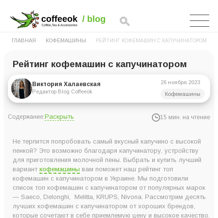
ГЛАВНАЯ
КОФЕМАШИНЫ
РЕЙТИНГ КОФЕМАШИН С КАПУЧИНАТОРОМ
Рейтинг кофемашин с капучинатором
26 ноября 2023
Виктория Халаевская
Редактор Blog Coffeeok
Кофемашины
Раскрыть
Содержание:
15 мин. на чтение
Рейтинг кофемашин с капучинатором в Украине
Не терпится попробовать самый вкусный капучино с высокой
10. Кофемашина Nivona CafeRomatica NICR 825
пенкой? Это возможно благодаря капучинатору, устройству
для приготовления молочной пены. Выбрать и купить лучший
9. Кофемашина Delonghi ECAM 350.75.S
вариант
кофемашины
вам поможет наш рейтинг топ
8. Кофемашина NESCAFE Dolce Gusto Genio S Touch Silver
кофемашин с капучинатором в Украине. Мы подготовили
список топ кофемашин с капучинатором от популярных марок
KP440E31
— Saeco, Delonghi, Melitta, KRUPS, Nivona. Рассмотрим десять
7. Кофемашина Melitta CAFFEO BARISTA T SMART Black
лучших кофемашин с капучинатором от хороших брендов,
которые сочетают в себе приемлемую цену и высокое качество.