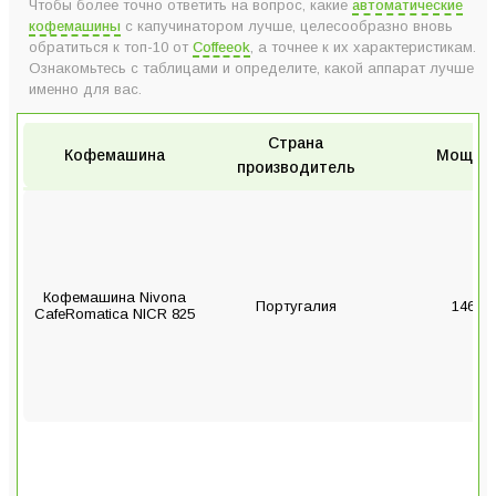
Чтобы более точно ответить на вопрос, какие
автоматические
кофемашины
с капучинатором лучше, целесообразно вновь
обратиться к топ-10 от
Coffeeok
, а точнее к их характеристикам.
Ознакомьтесь с таблицами и определите, какой аппарат лучше
именно для вас.
Страна
Кофемашина
Мощно
производитель
Кофемашина Nivona
Португалия
1465 В
CafeRomatica NICR 825