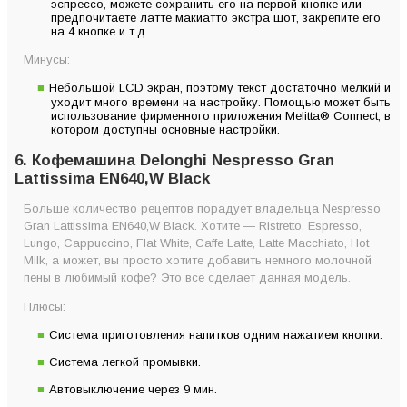
эспрессо, можете сохранить его на первой кнопке или
предпочитаете латте макиатто экстра шот, закрепите его
на 4 кнопке и т.д.
Минусы:
Небольшой LCD экран, поэтому текст достаточно мелкий и
уходит много времени на настройку. Помощью может быть
использование фирменного приложения Melitta® Connect, в
котором доступны основные настройки.
6. Кофемашина Delonghi Nespresso Gran
Lattissima EN640,W Black
Больше количество рецептов порадует владельца Nespresso
Gran Lattissima EN640,W Black. Хотите — Ristretto, Espresso,
Lungo, Cappuccino, Flat White, Caffe Latte, Latte Macchiato, Hot
Milk, а может, вы просто хотите добавить немного молочной
пены в любимый кофе? Это все сделает данная модель.
Плюсы:
Система приготовления напитков одним нажатием кнопки.
Система легкой промывки.
Автовыключение через 9 мин.