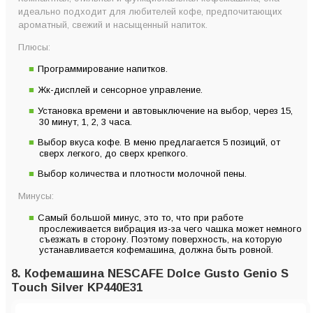
идеально подходит для любителей кофе, предпочитающих
ароматный, свежий и насыщенный напиток.
Плюсы:
Программирование напитков.
Жк-дисплей и сенсорное управление.
Установка времени и автовыключение на выбор, через 15,
30 минут, 1, 2, 3 часа.
Выбор вкуса кофе. В меню предлагается 5 позиций, от
сверх легкого, до сверх крепкого.
Выбор количества и плотности молочной пены.
Минусы:
Самый большой минус, это то, что при работе
прослеживается вибрация из-за чего чашка может немного
съезжать в сторону. Поэтому поверхность, на которую
устанавливается кофемашина, должна быть ровной.
8. Кофемашина NESCAFE Dolce Gusto Genio S
Touch Silver KP440E31