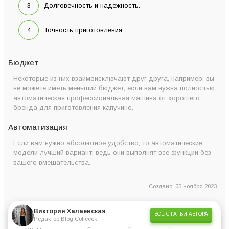
Долговечность и надежность.
Точность приготовления.
Кофемашина Delonghi
Бюджет
Nespresso Lattissima
Италия
1450 В
One EN510.B
Некоторые из них взаимоисключают друг друга, например, вы
не можете иметь меньший бюджет, если вам нужна полностью
автоматическая профессиональная машина от хорошего
бренда для приготовления капучино.
Автоматизация
Если вам нужно абсолютное удобство, то автоматические
модели лучший вариант, ведь они выполнят все функции без
Кофемашина Saeco
вашего вмешательства.
Lirika One Touch
Италия
1850 В
Cappuccino RI9851/01
Создано: 05 ноября 2023
Виктория Халаевская
ВСЕ СТАТЬИ АВТОРА
Редактор Blog Coffeeok