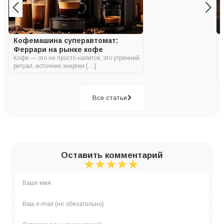
Кофемашина суперавтомат:
Феррари на рынке кофе
Кофе — это не просто напиток, это утренний
ритуал, источник энергии […]
Все статьи
Оставить комментарий
★
★
★
★
★
★
★
★
★
★
★
★
★
★
★