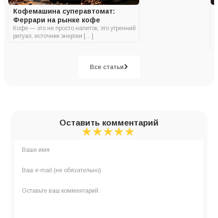
Кофемашина суперавтомат:
Феррари на рынке кофе
Кофе — это не просто напиток, это утренний
ритуал, источник энергии […]
Все статьи
Оставить комментарий
★
★
★
★
★
★
★
★
★
★
★
★
★
★
★