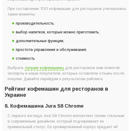
3. Кофемашина Saeco Idea Restyle Cappuccino
При составлении ТОП кофемашин для ресторанов учитывались
такие моменты:
серебристо-серая
2. Кофемашина Суперавтомат Dr. Coffee F3 Plus
производительность;
1. Кофемашина Saeco Aroma SE 200 Compact
выбор напитков, которые можно приготовить;
Топ-8 марок лучших кофемашин для ресторанов по версии
дополнительные функции;
Coffeeok
простота управления и обслуживания;
Какой кофемашине отдать предпочтение?
стоимость.
Как правильно выбрать кофемашину для ресторана
Выбрать
лучшие кофемашины
для ресторанов нам помогли
Главные критерии выбора хорошей кофемашины для
эксперты и наши покупатели, которые оставляли отзывы после
покупки. Давайте перейдем к результатам рейтинга.
ресторана
Рейтинг кофемашин для ресторанов в
Украине
8. Кофемашина Jura S8 Chrome
С первого взгляда Jura S8 Chrome впечатляет своим стильным
и современным дизайном, который подчеркивает ее
премиальный статус. Ее хромированный корпус придает ей