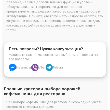
давление, наличие дополнительных функций и уровень
обслуживания. ТОП кофемашин для ресторанов
предоставляют выдающееся качество кофе и надежность в
эксплуатации. Помните, что кофе – это не просто напиток, это
искусство, и правильная кофемашина поможет вам создать
настоящее кофейное произведение искусства для ваших
Кофемашина Jura X10
гостей.
Швейцария
1450
Platin
Есть вопросы? Нужна консультация?
Напишите нам — мы поможем с выбором и ответим на
все вопросы
Messenger
Viber
Telegram
Кофемашина
Главные критерии выбора хорошей
Суперавтомат Dr.
Китай
2900
Coffee CoffeeCenter
кофемашины для ресторана
При выборе кофемашины для ресторана необходимо учесть
несколько ключевых критериев: