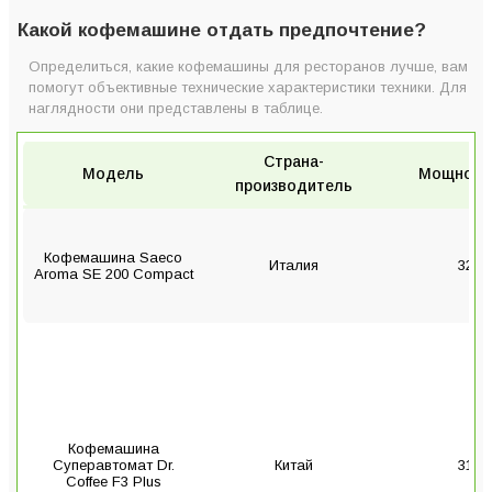
Какой кофемашине отдать предпочтение?
Определиться, какие кофемашины для ресторанов лучше, вам
помогут объективные технические характеристики техники. Для
наглядности они представлены в таблице.
Страна-
Модель
Мощность
производитель
Кофемашина Saeco
Италия
3200
Aroma SE 200 Compact
Кофемашина
Суперавтомат Dr.
Китай
3100
Coffee F3 Plus