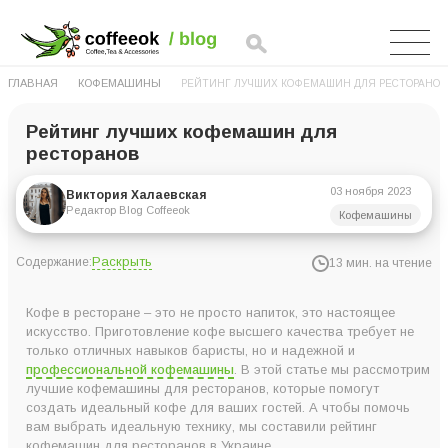
ГЛАВНАЯ
КОФЕМАШИНЫ
РЕЙТИНГ ЛУЧШИХ КОФЕМАШИН ДЛЯ РЕСТОРАНОВ
Рейтинг лучших кофемашин для
ресторанов
03 ноября 2023
Виктория Халаевская
Редактор Blog Coffeeok
Кофемашины
Раскрыть
Содержание:
13 мин. на чтение
Рейтинг кофемашин для ресторанов в Украине
Кофе в ресторане – это не просто напиток, это настоящее
8. Кофемашина Jura S8 Chrome
искусство. Приготовление кофе высшего качества требует не
только отличных навыков баристы, но и надежной и
7. Кофемашина Jura X8 Platin
профессиональной кофемашины
. В этой статье мы рассмотрим
6. Кофемашина Суперавтомат Dr. Coffee CoffeeCenter
лучшие кофемашины для ресторанов, которые помогут
создать идеальный кофе для ваших гостей. А чтобы помочь
5. Кофемашина Jura X10 Platin
вам выбрать идеальную технику, мы составили рейтинг
4. Кофемашина Суперавтомат Dr. Coffee F22
кофемашин для ресторанов в Украине.