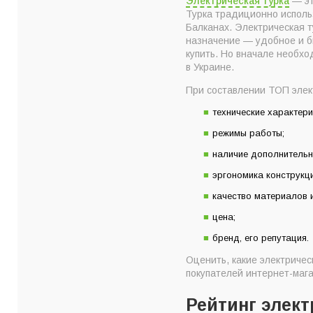
Электрическая турка
— эт
9. Электротурка Ar
Турка традиционно исполь
8. Электротурка Ar
Балканах. Электрическая 
назначение — удобное и б
7. Электротурка A-
купить. Но вначале необхо
6. Электротурка Ar
в Украине.
5. Электротурка De
При составлении ТОП элект
4. Электротурка Ar
технические характери
3. Электротурка Go
режимы работы;
2. Электротурка G
наличие дополнительн
1. Электротурка Ar
эргономика конструкци
Топ-9 лучших элект
качество материалов и
Какой электрическо
цена;
Как правильно выб
бренд, его репутация.
Главные критерии 
Оценить, какие электричес
покупателей интернет-мага
Рейтинг элект