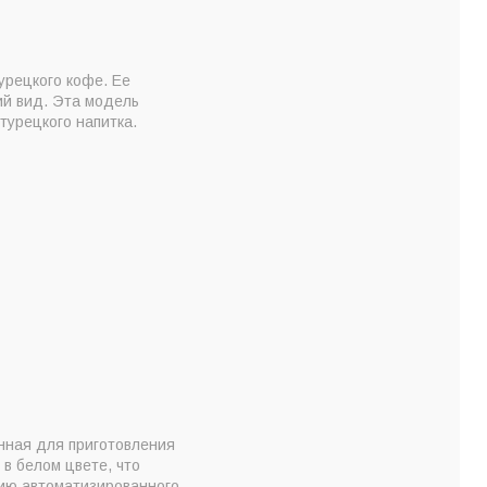
урецкого кофе. Ее
ий вид. Эта модель
турецкого напитка.
анная для приготовления
в белом цвете, что
цию автоматизированного