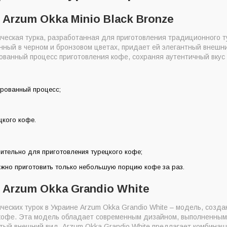
 Arzum Okka Minio Black Bronze
ическая турка, разработанная для приготовления традиционного т
нный в черном и бронзовом цветах, придает ей элегантный внешн
ванный процесс приготовления кофе, сохраняя аутентичный вкус 
рованный процесс;
цкого кофе.
ительно для приготовления турецкого кофе;
жно приготовить только небольшую порцию кофе за раз.
 Arzum Okka Grandio White
ческих турок в Украине Arzum Okka Grandio White – модель, созд
кофе. Эта модель обладает современным дизайном, выполненным 
стый внешний вид. Arzum Okka Grandio White предлагает комбина