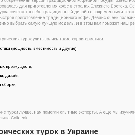
о современная версия традиционной кофейной посуды, известной 
zum Okka Minio Black Bronze
зовалась для приготовления кофе в странах Ближнего Востока, С
zum Okka Grandio White
турка сочетает в себе традиционный дизайн с современными техн
ыстрое приготовление традиционного кофе. Девайс очень полезный
Plus серая 500 мл
димо выбрать самую лучшую модель. И в этом вам поможет наш ре
zum Okka Black Chrome
lfa SCM-555
рических турок учитывались такие характеристики:
zum Okka White Gold
стики (мощность, вместимость и другие);
renje ATCM 730 T
orenje TCM330W 330 мл
ых преимуществ;
zum Okka Black Gold
и, дизайн;
рических турок по версии Coffeeok
 сборки;
й турке отдать предпочтение?
рать электрическую турку
выбора хорошей электрической турки
кие турки лучше, нам помогли опытные эксперты. А еще мы изучил
зина Coffeeok.
рических турок в Украине