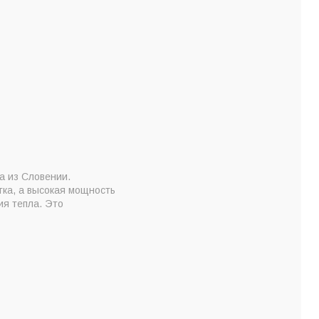
а из Словении.
тка, а высокая мощность
ия тепла. Это