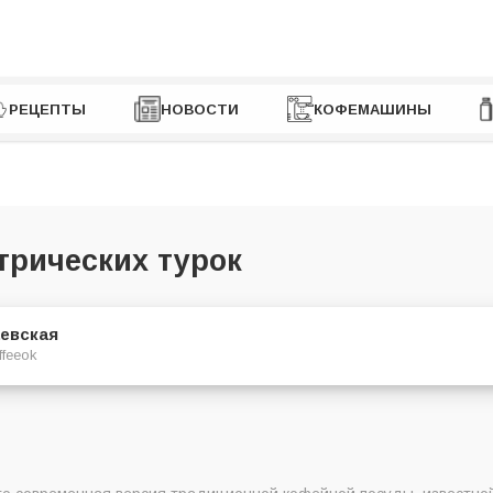
РЕЦЕПТЫ
НОВОСТИ
КОФЕМАШИНЫ
трических турок
евская
ffeeok
ких турок в Украине