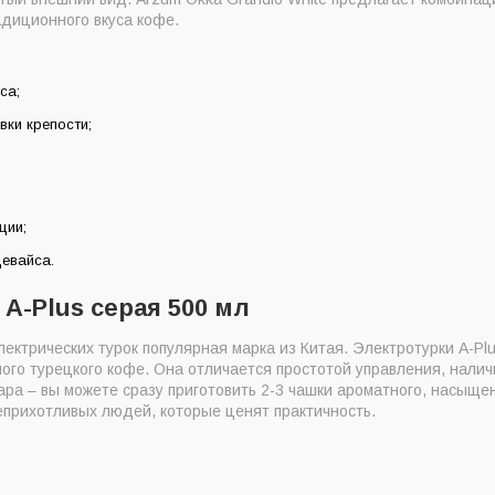
адиционного вкуса кофе.
са;
вки крепости;
ции;
девайса.
 A-Plus серая 500 мл
ектрических турок популярная марка из Китая. Электротурки A-P
го турецкого кофе. Она отличается простотой управления, налич
ра – вы можете сразу приготовить 2-3 чашки ароматного, насыще
еприхотливых людей, которые ценят практичность.