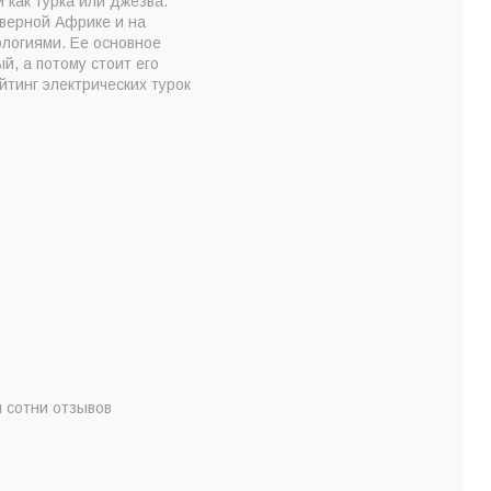
как турка или джезва.
еверной Африке и на
ологиями. Ее основное
, а потому стоит его
йтинг электрических турок
и сотни отзывов