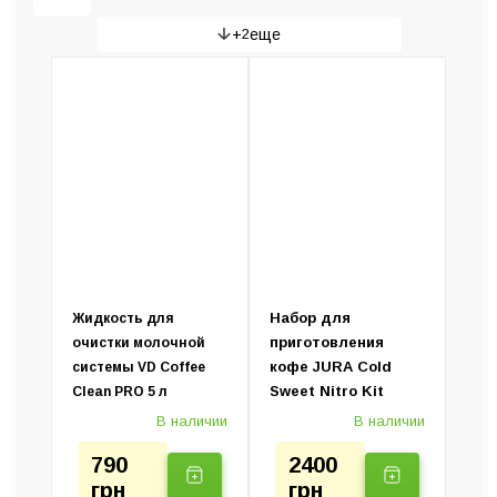
+
2
еще
Аксессуары для кофемашин
Универсальные средства
Набор для
Жидкость для
приготовления
очистки молочной
кофе JURA Cold
системы VD Coffee
Sweet Nitro Kit
Clean PRO 5 л
В наличии
В наличии
790
2400
грн
грн