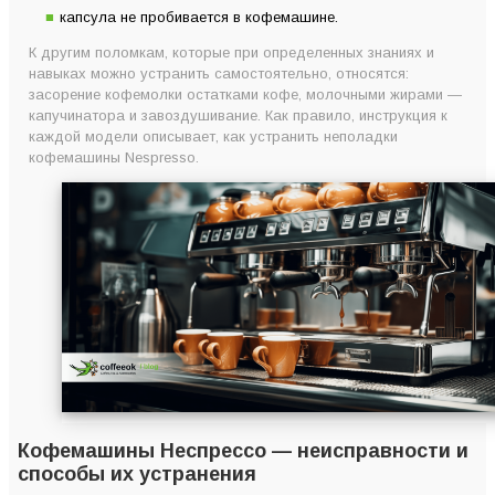
капсула не пробивается в кофемашине.
К другим поломкам, которые при определенных знаниях и
навыках можно устранить самостоятельно, относятся:
засорение кофемолки остатками кофе, молочными жирами —
капучинатора и завоздушивание. Как правило, инструкция к
каждой модели описывает, как устранить неполадки
кофемашины Nespresso.
Кофемашины Неспрессо — неисправности и
способы их устранения