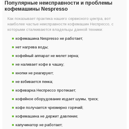
Кофейный аппарат не мелет зерна
Популярные неисправности и проблемы
кофемашины Nespresso
Не наливает кофе в чашку
Кнопки не реагируют
Как показывает практика нашего сервисного центра, вот
наиболее частые неисправности кофемашин Неспрессо, с
Не взбивается пенка
которыми сталкиваются владельцы данной техники:
Кофеварка Неспрессо протекает
кофемашина Nespresso не работает;
Кофейное оборудование издает шумы, треск
нет нагрева воды;
Кофе получается чрезмерно горячий
кофейный аппарат не мелет зерна;
Кофемашина не держит давление
не наливает кофе в чашку;
Капучинатор не работает
Капсула не пробивается в кофемашине
кнопки не реагируют;
Не удалось устранить поломку или ошибку собственными
не взбивается пенка;
силами?
кофеварка Неспрессо протекает;
кофейное оборудование издает шумы, треск;
кофе получается чрезмерно горячий;
кофемашина не держит давление;
капучинатор не работает;