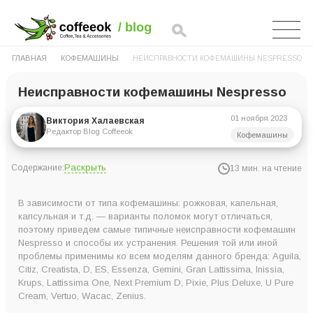
ГЛАВНАЯ
КОФЕМАШИНЫ
НЕИСПРАВНОСТИ КОФЕМАШИНЫ NESPRESSO
Неисправности кофемашины Nespresso
01 ноября 2023
Виктория Халаевская
Редактор Blog Coffeeok
Кофемашины
Раскрыть
Содержание:
13 мин. на чтение
Популярные неисправности и проблемы кофемашины
В зависимости от типа кофемашины: рожковая, капельная,
Nespresso
капсульная и т.д. — варианты поломок могут отличаться,
поэтому приведем самые типичные неисправности кофемашин
Кофемашины Неспрессо — неисправности и способы их
Nespresso и способы их устранения. Решения той или иной
устранения
проблемы применимы ко всем моделям данного бренда: Aguila,
Citiz, Creatista, D, ES, Essenza, Gemini, Gran Lattissima, Inissia,
Кофемашина Nespresso не работает
Krups, Lattissima One, Next Premium D, Pixie, Plus Deluxe, U Pure
Нет нагрева воды
Cream, Vertuo, Wacac, Zenius.