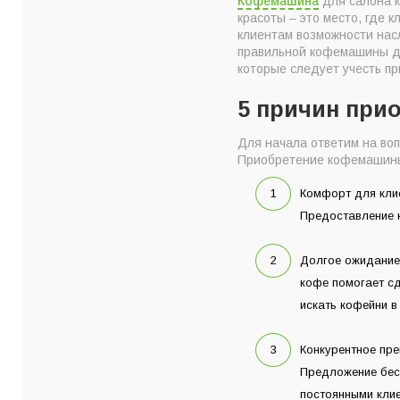
Кофемашина
для салона к
Какой должна быть
красоты – это место, где 
Как правильно выб
клиентам возможности нас
правильной кофемашины дл
Не забывайте про 
которые следует учесть п
Где купить надежн
5 причин при
Для начала ответим на во
Приобретение кофемашины 
Комфорт для клие
Предоставление 
Долгое ожидание.
кофе помогает сд
искать кофейни в
Конкурентное пр
Предложение бесп
постоянными клие