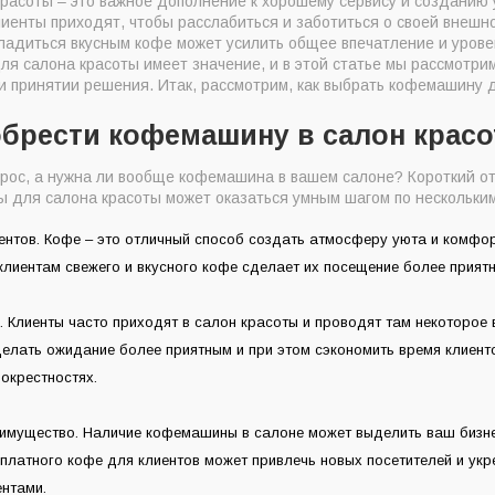
расоты – это важное дополнение к хорошему сервису и созданию
 кофемашина для салона красоты?
клиенты приходят, чтобы расслабиться и заботиться о своей внеш
рать кофемашину для салона красоты
ладиться вкусным кофе может усилить общее впечатление и уров
я салона красоты имеет значение, и в этой статье мы рассмотри
регулярный уход за кофемашиной для салона красоты
ри принятии решения. Итак, рассмотрим, как выбрать кофемашину 
ую кофемашину для салона красоты?
обрести кофемашину в салон крас
прос, а нужна ли вообще кофемашина в вашем салоне? Короткий от
для салона красоты может оказаться умным шагом по нескольким
нтов. Кофе – это отличный способ создать атмосферу уюта и комфор
клиентам свежего и вкусного кофе сделает их посещение более прия
 Клиенты часто приходят в салон красоты и проводят там некоторое
елать ожидание более приятным и при этом сэкономить время клиенто
 окрестностях.
еимущество. Наличие кофемашины в салоне может выделить ваш бизне
латного кофе для клиентов может привлечь новых посетителей и укр
нтами.