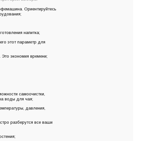
кофемашина. Ориентируйтесь
рудования;
готовления напитка;
его этот параметр для
 Это экономия времени;
можности самоочистки,
а воды для чая;
емпературы, давления,
стро разберутся все ваши
остения;