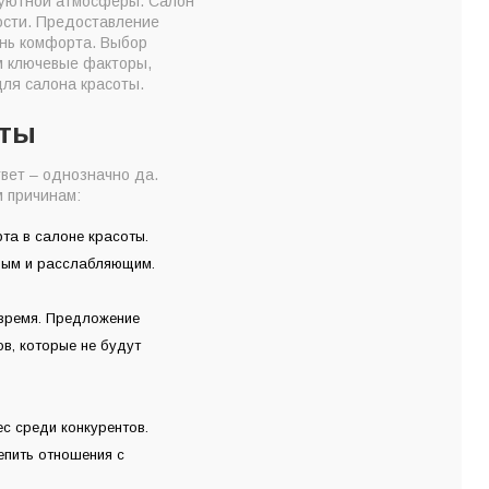
 уютной атмосферы. Салон
ности. Предоставление
ень комфорта. Выбор
м ключевые факторы,
для салона красоты.
оты
вет – однозначно да.
 причинам:
та в салоне красоты.
тным и расслабляющим.
 время. Предложение
в, которые не будут
с среди конкурентов.
епить отношения с