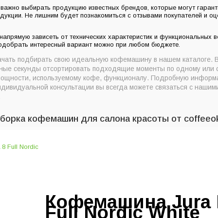
 важно выбирать продукцию известных брендов, которые могут гарант
дукции. Не лишним будет познакомиться с отзывами покупателей и о
 напрямую зависеть от технических характеристик и функциональных 
подобрать интересный вариант можно при любом бюджете.
ачать подбирать свою идеальную кофемашину в нашем каталоге. 
нные секунды отсортировать подходящие моменты по одному или 
 мощности, используемому кофе, функционалу. Подробную информ
ндивидуальной консультации вы всегда можете связаться с наши
.
орка кофемашин для салона красоты от coffeeo
Кофемашина Jura 
Full Nordic White