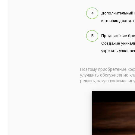
Дополнительный 
источник дохода
Продвижение бре
Создание уникаль
укрепить узнавае
Поэтому приобретение коф
улучшить обслуживание кл
решить, какую кофемашину