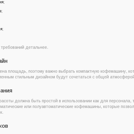
ия;
в;
я;
 требований детальнее.
айн
чена площадь, поэтому важно выбрать компактную кофемашину, кот
менным стильным дизайном будут сочетаться с общей атмосферой
вания
соты должна быть простой в использовании как для персонала, т
матические или полуавтоматические кофемашины, которые позвол
к.
ков