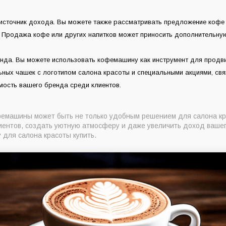
источник дохода. Вы можете также рассматривать предложение кофе
. Продажа кофе или других напитков может приносить дополнительну
нда. Вы можете использовать кофемашину как инструмент для продви
ных чашек с логотипом салона красоты и специальными акциями, свя
мость вашего бренда среди клиентов.
емашины может быть не только удобным решением для салона кра
иентов, создать уютную атмосферу и даже увеличить доход вашег
 для салона красоты купить.