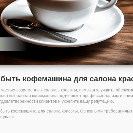
 быть кофемашина для салона кра
частью современных салонов красоты, помогая улучшить обслужив
ьно выбранная кофемашина подчеркнет профессионализм и внима
удовлетворенности клиентов и укрепить вашу репутацию.
 быть кофемашина для салона красоты. Основными требованиями
ступают: