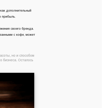
 как дополнительный
ю прибыль.
жения своего бренда.
занными с кофе, может
соты, но и способом
о бизнеса. Осталось