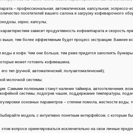
парата – профессиональная, автоматическая, капсульная, эспрессо-
количество посетителей вашего салона и загрузку кофеварочного обо
онодозы, зерно, капсулы;
 характеристики зависит продуктивность кофеаппарата и скорость при
но выше, тем более эффективным будет процесс экстракции. Важнее вс
 воды и кофе. Чем они больше, тем реже придется заполнять бункеры.
 которые может готовить кофемашина;
 его тип (ручной, автоматический, полуавтоматический);
ной молочной системы;
ии. Самыми полезными станут наличие таймера, автоотключения, воз
кофейной системы, подогрев чашек, поддержание температуры, подач
егулировки основных параметров – степени помола, жесткости воды, т
 Выбирайте модель с интуитивно понятным интерфейсом, с которым бы
в этом вопросе ориентироваться исключительно на свои личные предп