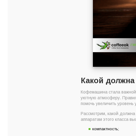
Какой должна
Кофемашина стала важной 
уютную атмосферу. Правил
помочь увеличить уровень 
Рассмотрим, какой должна
аппаратам этого класса вы
компактность;