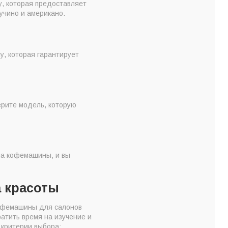
у, которая предоставляет
учино и американо.
у, которая гарантирует
ерите модель, которую
на кофемашины, и вы
 красоты
кофемашины для салонов
ратить время на изучение и
 критерии выбора: