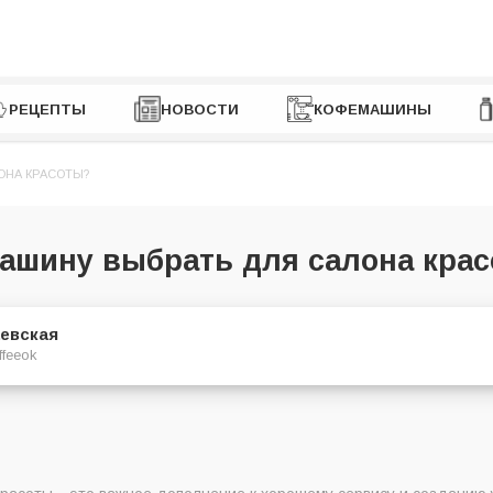
РЕЦЕПТЫ
НОВОСТИ
КОФЕМАШИНЫ
ОНА КРАСОТЫ?
ашину выбрать для салона кра
евская
ffeeok
ти кофемашину в салон красоты