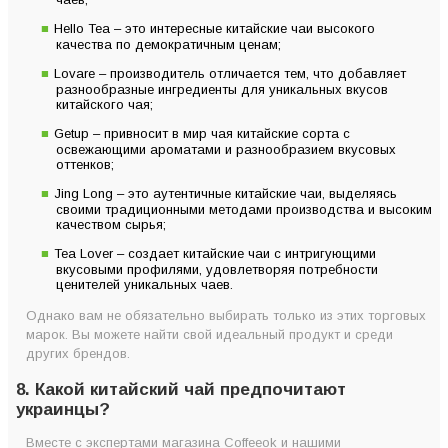
Hello Tea – это интересные китайские чаи высокого
качества по демократичным ценам;
Lovare – производитель отличается тем, что добавляет
разнообразные ингредиенты для уникальных вкусов
китайского чая;
Getup – привносит в мир чая китайские сорта с
освежающими ароматами и разнообразием вкусовых
оттенков;
Jing Long – это аутентичные китайские чаи, выделяясь
своими традиционными методами производства и высоким
качеством сырья;
Tea Lover – создает китайские чаи с интригующими
вкусовыми профилями, удовлетворяя потребности
ценителей уникальных чаев.
Однако вам не обязательно выбирать только из этих торговых
марок. Вы можете найти свой идеальный продукт и среди
других брендов.
8. Какой китайский чай предпочитают
украинцы?
Вместе с экспертами магазина Coffeeok и нашими