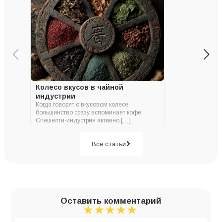
Колесо вкусов в чайной
индустрии
Когда говорят о вкусовом колесе,
большинство сразу вспоминает кофе.
Спешелти-индустрия активно […]
Все статьи
Оставить комментарий
★
★
★
★
★
★
★
★
★
★
★
★
★
★
★