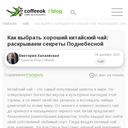
ГЛАВНАЯ
ЧАЙ
КАК ВЫБРАТЬ ХОРОШИЙ КИТАЙСКИЙ ЧАЙ: РАСКРЫВАЕМ СЕКР
Как выбрать хороший китайский чай:
раскрываем секреты Поднебесной
04 декабря 2023
Виктория Халаевская
Редактор Blog Coffeeok
Чай
Раскрыть
Содержание:
11 мин. на чтение
Как правильно выбрать хороший китайский чай
Китайский чай – это самый популярный напиток в мире. Он
1. Обращаем внимание на сорт при выборе китайского чая
олицетворяет богатство вкусов и культурное наследие этой
страны, и он имеет свойство увлекать и восхищать чайных
2. Смотрим на внешний вид и запах китайского чая
ценителей по всему миру. От свежего и нежного зеленого чая
3. Условия хранения
до крепкого и насыщенного черного чая, Китай предлагает
бесконечное разнообразие вариантов, чтобы каждый мог найти
4. Дата сборки и фасовки китайского чая
свой собственный любимый сорт. Сюда входят зеленый чай
5. Маркировка
(как, например, Да Хун Пао и Лун Цзин), черный чай (например,