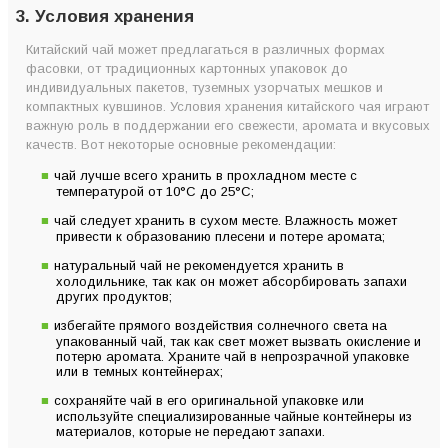
3. Условия хранения
Китайский чай может предлагаться в различных формах
фасовки, от традиционных картонных упаковок до
индивидуальных пакетов, туземных узорчатых мешков и
компактных кувшинов. Условия хранения китайского чая играют
важную роль в поддержании его свежести, аромата и вкусовых
качеств. Вот некоторые основные рекомендации:
чай лучше всего хранить в прохладном месте с
температурой от 10°C до 25°C;
чай следует хранить в сухом месте. Влажность может
привести к образованию плесени и потере аромата;
натуральный чай не рекомендуется хранить в
холодильнике, так как он может абсорбировать запахи
других продуктов;
избегайте прямого воздействия солнечного света на
упакованный чай, так как свет может вызвать окисление и
потерю аромата. Храните чай в непрозрачной упаковке
или в темных контейнерах;
сохраняйте чай в его оригинальной упаковке или
используйте специализированные чайные контейнеры из
материалов, которые не передают запахи.