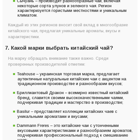
Сычуань – производит разнообразные чаи, включая
некоторые сорта улунов и зеленого чая. Регион
характеризуется гористыми местностями и уникальным
климатом.
Каждый из этих регионов вносит свой вклад в многообразие
китайского чая, предлагая уникальные ароматы, вкусы и
характеристики.
7. Какой марки выбрать китайский чай?
На марку обращать внимание также важно. Среди
проверенных производителей отметим:
Teahouse – украинская торговая марка, предлагает
аутентичные натуральные китайские чаи с акцентом на
традиционном производстве и разнообразии вкусов;
Бриллиантовый Дракон – всемирно известный китайский
бренд, славится своими высококачественными чаями,
подчеркивая традиции и мастерство в производстве;
Basilur – представляет коллекции китайских чаев с
уникальными ароматами и вкусами;
Dammann Freres – это китайские чаи с утонченными
вкусовыми характеристиками и разнообразием ароматов,
подчеркивая профессиональный подход к смешиванию
чаев;