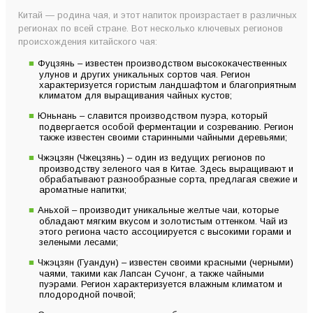
Китай — родина чая, и этот напиток произрастает в различных
регионах по всей стране. Вот несколько ключевых регионов
происхождения китайского чая:
Фуцзянь – известен производством высококачественных
улунов и других уникальных сортов чая. Регион
характеризуется гористым ландшафтом и благоприятным
климатом для выращивания чайных кустов;
Юньнань – славится производством пуэра, который
подвергается особой ферментации и созреванию. Регион
также известен своими старинными чайными деревьями;
Чжэцзян (Чжецзянь) – один из ведущих регионов по
производству зеленого чая в Китае. Здесь выращивают и
обрабатывают разнообразные сорта, предлагая свежие и
ароматные напитки;
Аньхой – производит уникальные желтые чаи, которые
обладают мягким вкусом и золотистым оттенком. Чай из
этого региона часто ассоциируется с высокими горами и
зелеными лесами;
Чжэцзян (Гуандун) – известен своими красными (черными)
чаями, такими как Лапсан Сучонг, а также чайными
пуэрами. Регион характеризуется влажным климатом и
плодородной почвой;