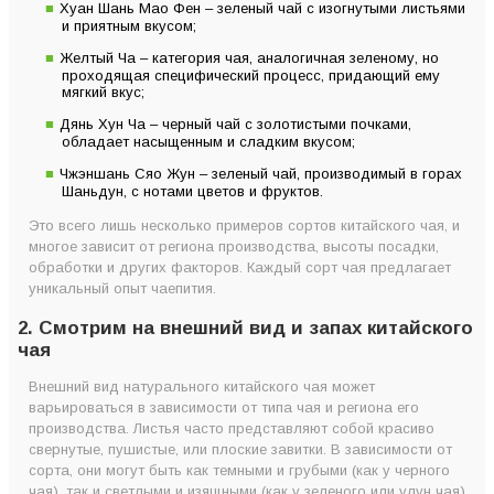
Хуан Шань Мао Фен – зеленый чай с изогнутыми листьями
и приятным вкусом;
Желтый Ча – категория чая, аналогичная зеленому, но
проходящая специфический процесс, придающий ему
мягкий вкус;
Дянь Хун Ча – черный чай с золотистыми почками,
обладает насыщенным и сладким вкусом;
Чжэншань Сяо Жун – зеленый чай, производимый в горах
Шаньдун, с нотами цветов и фруктов.
Это всего лишь несколько примеров сортов китайского чая, и
многое зависит от региона производства, высоты посадки,
обработки и других факторов. Каждый сорт чая предлагает
уникальный опыт чаепития.
2. Смотрим на внешний вид и запах китайского
чая
Внешний вид натурального китайского чая может
варьироваться в зависимости от типа чая и региона его
производства. Листья часто представляют собой красиво
свернутые, пушистые, или плоские завитки. В зависимости от
сорта, они могут быть как темными и грубыми (как у черного
чая), так и светлыми и изящными (как у зеленого или улун чая).