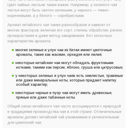
Цвет чайных листьев также важен. Например, у зеленого чая
листья могут быть светло-зелеными, у черного — темно-
коричневыми, а у белого — серебристыми.
Аромат китайского чая также разнообразен и зависит от
многих факторов, включая его сорт, степень обработки, регион
произрастания и даже метод заваривания. Вот несколько
характеристик аромата:
многие зеленые и улун чаи из Китая имеют цветочные
ароматы, такие как жасмин, орхидея или лилия;
некоторые китайские чаи могут обладать фруктовыми
нотками, такими как персик, яблоко, груша или цитрусовые;
у некоторых зеленых и улун чаев есть землистые, травяные
или даже минеральные ноты, которые придают напитку
особый характер;
некоторые черные и пуэр чаи могут иметь древесные,
пряные или даже табачные ноты.
Общий запах китайского чая часто ассоциируется с природой
и традициями производства чая в этой стране. Отличительные
ароматы делают китайский чай узнаваемым и увлекательным
для ценителей чая.