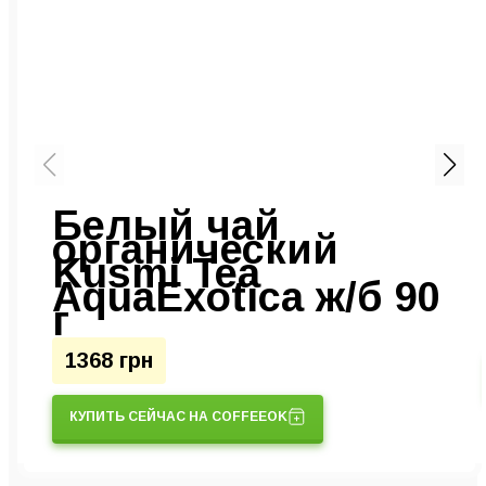
Белый чай
органический
Kusmi Tea
AquaExotica ж/б 90
г
1368 грн
КУПИТЬ СЕЙЧАС НА COFFEEOK