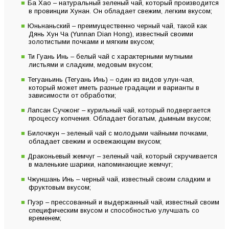
Ба Хао – натуральный зеленый чай, который производится
в провинции Хунан. Он обладает свежим, легким вкусом;
Юньнаньский – преимущественно черный чай, такой как
Дянь Хун Ча (Yunnan Dian Hong), известный своими
золотистыми почками и мягким вкусом;
Ти Гуань Инь – белый чай с характерными мутными
листьями и сладким, медовым вкусом;
Тегуаньинь (Тегуань Инь) – один из видов улун-чая,
который может иметь разные градации и варианты в
зависимости от обработки;
Лапсан Сучжонг – курильный чай, который подвергается
процессу копчения. Обладает богатым, дымным вкусом;
Билочжун – зеленый чай с молодыми чайными почками,
обладает свежим и освежающим вкусом;
Драконьевый жемчуг – зеленый чай, который скручивается
в маленькие шарики, напоминающие жемчуг;
Чжуншань Инь – черный чай, известный своим сладким и
фруктовым вкусом;
Пуэр – прессованный и выдержанный чай, известный своим
специфическим вкусом и способностью улучшать со
временем;