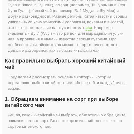
Пуэр и Ляпсанг Сушонг), оолонг (например, Ти Гуань Ин и Фен
6. Какого происхождения выбрать китайский чай?
Хуан Гуань), белый чай (например, Бай Мудан и Шу Меи) и
7. Какой марки выбрать китайский чай?
другие разновидности. Разные регионы Китая известны своими
уникальными климатическими условиями, почвами и высотой,
8. Какой китайский чай предпочитают украинцы?
что оказывает влияние на вкус и аромат
чая
. Например,
9. Попробуйте китайский чай
знаменитый Ву И (Wuyi) – это регион для выращивания улун-
чая, а провинция Юньнань известна своими пуэрами. Про
Как выбрать китайский чай? Кратко
особенности китайского чая можно говорить очень долго.
Давайте разберемся, как выбрать китайский чай.
Как правильно выбрать хороший китайский
чай
Предлагаем рассмотреть основные критерии, которые
определяют выбор китайского чая. Их всего 9, и каждый очень
важен.
1. Обращаем внимание на сорт при выборе
китайского чая
Решая, какой китайский чай выбрать, обязательно обращайте
внимание на его сорт. Вот некоторые из наиболее известных
сортов китайского чая: