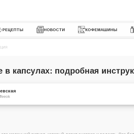
РЕЦЕПТЫ
НОВОСТИ
КОФЕМАШИНЫ
КЦИЯ
 в капсулах: подробная инстру
евская
ffeeok
ный кофе?