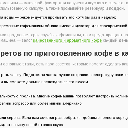
машины — ключевой фактор для получения вкусного и свежего на
спользованную капсулу, а также промывайте резервуар и поддон.
ля воды — рекомендуется промывать его хотя бы раз в неделю;
временные кофемашины обычно имеют индикатор для своевременной о
ько продлевает срок службы кофемашины, но и предотвращает по
я машина — залог
качественного и ароматного кофе
каждый день
кретов по приготовлению кофе в к
и основные этапы, есть пара советов, которые помогут сделать ва
реть чашку. Подогретая чашка лучше сохраняет температуру напитка,
 и вы сможете дольше наслаждаться его вкусом.
ельностью пролива. Многие кофемашины позволяют настроить количес
репкий эспрессо или более мягкий американо.
или сиропы. Если вам хочется разнообразия, добавьте немного корицы
идаст напитку новый оттенок вкуса.