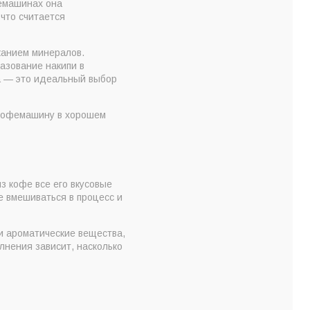
фемашинах она
что считается
жанием минералов.
азование накипи в
а — это идеальный выбор
 кофемашину в хорошем
з кофе все его вкусовые
не вмешиваться в процесс и
и ароматические вещества,
лнения зависит, насколько