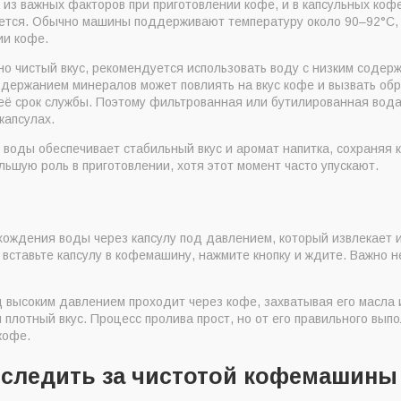
из важных факторов при приготовлении кофе, и в капсульных ко
ется. Обычно машины поддерживают температуру около 90–92°C, 
ии кофе.
но чистый вкус, рекомендуется использовать воду с низким содер
одержанием минералов может повлиять на вкус кофе и вызвать обр
её срок службы. Поэтому фильтрованная или бутилированная вод
капсулах.
 воды обеспечивает стабильный вкус и аромат напитка, сохраняя
льшую роль в приготовлении, хотя этот момент часто упускают.
ождения воды через капсулу под давлением, который извлекает и
о вставьте капсулу в кофемашину, нажмите кнопку и ждите. Важно 
д высоким давлением проходит через кофе, захватывая его масла 
плотный вкус. Процесс пролива прост, но от его правильного выпо
кофе.
 следить за чистотой кофемашины