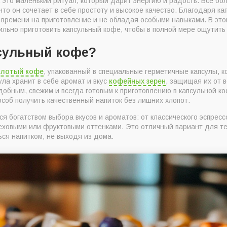
, это маленький ритуал, который дарит энергию и радость. Все 
готовления кофе в капсулах?
 что он сочетает в себе простоту и высокое качество. Благодаря 
ия капсульного кофе
 времени на приготовление и не обладая особыми навыками. В это
ильно приготовить капсульный кофе, чтобы в полной мере ощутить 
ола и дозировки
псульный кофе?
ратура и уровень минерализации воды
лотый кофе
, упакованный в специальные герметичные капсулы, 
ла хранит в себе аромат и вкус
кофейных зерен
, защищая их от в
ить за чистотой кофемашины
добным, свежим и всегда готовым к приготовлению в капсульной 
соб получить качественный напиток без лишних хлопот.
в по приготовлению кофе в капсулах
я богатством выбора вкусов и ароматов: от классического эспрес
еховыми или фруктовыми оттенками. Это отличный вариант для тех
ся напитком, не выходя из дома.