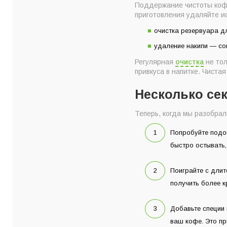
Поддержание чистоты кофе
приготовления удаляйте и
очистка резервуара д
удаление накипи — со
Регулярная
очистка
не тол
привкуса в напитке. Чиста
Несколько се
Теперь, когда мы разобрал
Попробуйте подог
быстро остывать,
Поиграйте с длит
получить более к
Добавьте специи 
ваш кофе. Это пр