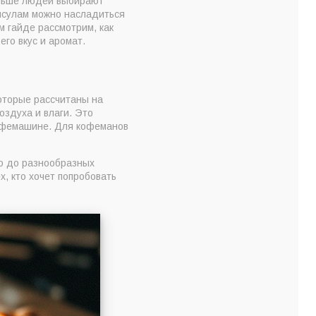
больше людей выбирают
капсулам можно насладиться
м гайде рассмотрим, как
его вкус и аромат.
которые рассчитаны на
оздуха и влаги. Это
кофемашине. Для кофеманов
со до разнообразных
, кто хочет попробовать