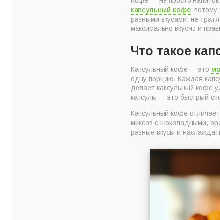
Кофе — не просто напиток
Что нужно для при
капсульный кофе
, потому
Этапы приготовлен
разными вкусами, не тратя
максимально вкусно и прав
Подготовка
Выбор степени пом
Что такое ка
Оптимальная темпе
Капсульный кофе — это
мо
Пролив
одну порцию. Каждая капсу
Не забывайте след
делает капсульный кофе у
капсулы — это быстрый спо
Несколько секрето
Капсульный кофе отличаетс
миксов с шоколадными, ор
разные вкусы и наслаждать