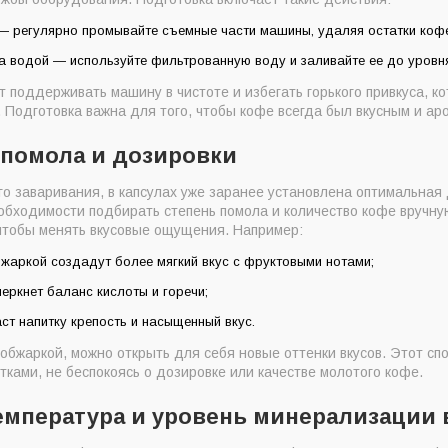
 регулярно промывайте съемные части машины, удаляя остатки кофе
 водой — используйте фильтрованную воду и заливайте ее до уровня,
 поддерживать машину в чистоте и избегать горького привкуса, ко
. Подготовка важна для того, чтобы кофе всегда был вкусным и ар
 помола и дозировки
о заваривания, в капсулах уже заранее установлена оптимальная 
еобходимости подбирать степень помола и количество кофе вручн
 чтобы менять вкусовые ощущения. Например:
бжаркой создадут более мягкий вкус с фруктовыми нотами;
еркнет баланс кислоты и горечи;
ст напитку крепость и насыщенный вкус.
обжаркой, можно открыть для себя новые оттенки вкусов. Этот спо
тками, не беспокоясь о дозировке или качестве молотого кофе.
емпература и уровень минерализации