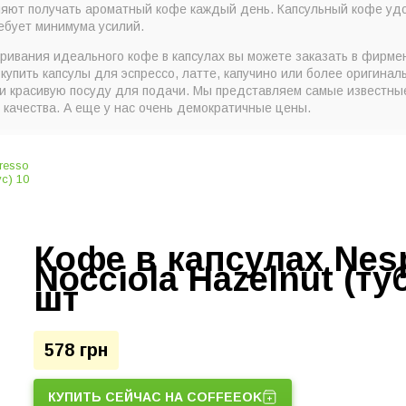
ляют получать ароматный кофе каждый день. Капсульный кофе удо
ебует минимума усилий.
ривания идеального кофе в капсулах вы можете заказать в фирм
 купить капсулы для эспрессо, латте, капучино или более оригинал
 красивую посуду для подачи. Мы представляем самые известны
 качества. А еще у нас очень демократичные цены.
Кофе в капсулах Nes
Nocciola Hazelnut (ту
шт
578 грн
КУПИТЬ СЕЙЧАС НА COFFEEOK