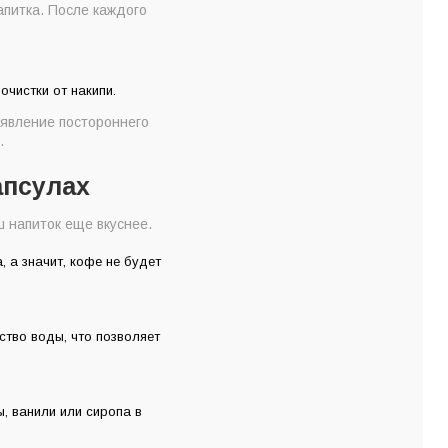
питка. После каждого
чистки от накипи.
явление постороннего
.
апсулах
ш напиток еще вкуснее.
 а значит, кофе не будет
тво воды, что позволяет
, ванили или сиропа в