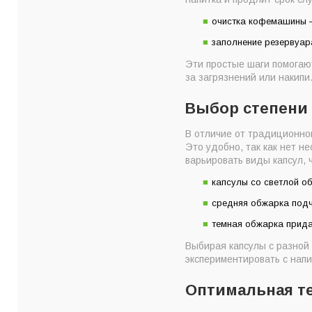
очистка кофемашины —
заполнение резервуара
Эти простые шаги помогают
за загрязнений или накипи
Выбор степени
В отличие от традиционног
Это удобно, так как нет н
варьировать виды капсул,
капсулы со светлой о
средняя обжарка подч
темная обжарка прида
Выбирая капсулы с разной 
экспериментировать с напи
Оптимальная т