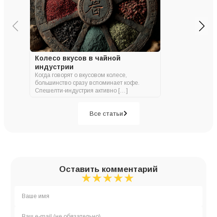
Колесо вкусов в чайной
индустрии
Когда говорят о вкусовом колесе,
большинство сразу вспоминает кофе.
Спешелти-индустрия активно […]
Все статьи
Оставить комментарий
★
★
★
★
★
★
★
★
★
★
★
★
★
★
★