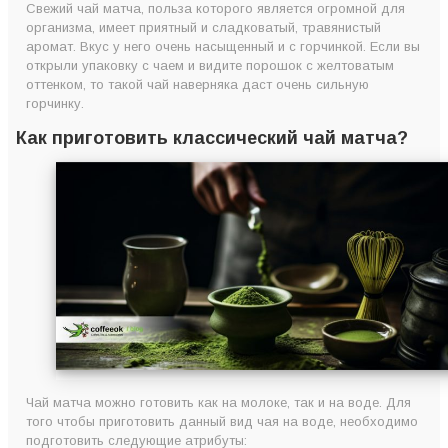
Свежий чай матча, польза которого является огромной для
организма, имеет приятный и сладковатый, травянистый
аромат. Вкус у него очень насыщенный и с горчинкой. Если вы
открыли упаковку с чаем и видите порошок с желтоватым
оттенком, то такой чай наверняка даст очень сильную
горчинку.
Как приготовить классический чай матча?
Чай матча можно готовить как на молоке, так и на воде. Для
того чтобы приготовить данный вид чая на воде, необходимо
подготовить следующие атрибуты: