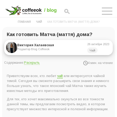
ГЛАВНАЯ
ЧАЙ
КАК ГОТОВИТЬ МАТЧА (МАТТЯ) ДОМА?
Как готовить Матча (маття) дома?
26 октября 2023
Виктория Халаевская
Редактор Blog Coffeeok
Чай
Раскрыть
Содержание:
4 мин. на чтение
Матча чай: как выбрать?
Приветствуем всех, кто любит
чай
или интересуется чайной
Как приготовить классический чай матча?
темой. Сегодня вы сможете расширить свои знания и немного
больше узнать, что такое японский чай Матча также изучить
Матча-латте в домашних условиях
известные методы его приготовления.
Купить чай матча в широком выборе решений
Для тех, кто хочет максимально окунуться во все тонкости
данной темы, мы предлагаем посмотреть видео, в котором
присутствует множество интересной и полезной информации.