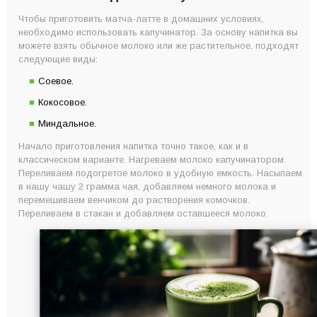
Чтобы приготовить матча-латте в домашних условиях,
необходимо использовать капучинатор. За основу напитка вы
можете взять обычное молоко или же растительное, подходят
следующие виды:
Соевое.
Кокосовое.
Миндальное.
Начало приготовления напитка точно такое, как и в
классическом варианте. Нагреваем молоко капучинатором.
Переливаем подогретое молоко в удобную емкость. Насыпаем
в нашу чашу 2 грамма чая, добавляем немного молока и
перемешиваем венчиком до растворения комочков.
Переливаем в стакан и добавляем оставшееся молоко.