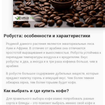
Робуста: особенности и характеристики
Родиной данного растения являются экваториальные леса
Азии и Африки. В отличие от арабики она отличается
простотой выращивания и выносливостью. Робуста устойчива к
перепадам температуры воздуха и к вредителям. Вкус
робусты: в два, а иногда и в три раза кофеина больше, чем в
арабике.
В робусте большое содержание дубильных веществ, которые
придают напитку горечь и вяжущий вкус. Чем более темная
обжарка зерна, тем более горьким будет кофе.
Как выбрать и где купить кофе?
Для правильного выбора кофе важно попробовать разные
сорта и бленды – это поможет выбрать именно свой кофе и