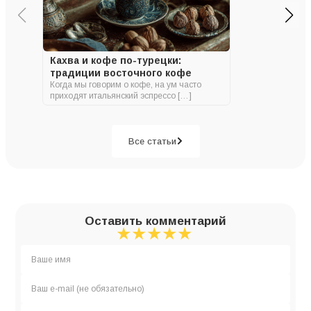
Кахва и кофе по-турецки:
традиции восточного кофе
Когда мы говорим о кофе, на ум часто
приходят итальянский эспрессо […]
Все статьи
Оставить комментарий
★
★
★
★
★
★
★
★
★
★
★
★
★
★
★