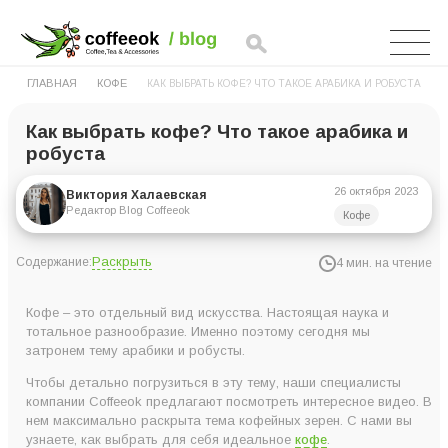
ГЛАВНАЯ
КОФЕ
КАК ВЫБРАТЬ КОФЕ? ЧТО ТАКОЕ АРАБИКА И РОБУСТА
Как выбрать кофе? Что такое арабика и
робуста
26 октября 2023
Виктория Халаевская
Редактор Blog Coffeeok
Кофе
Раскрыть
Содержание:
4 мин. на чтение
Кофейные зерна: основные виды
Кофе – это отдельный вид искусства. Настоящая наука и
Что такое Арабика?
тотальное разнообразие. Именно поэтому сегодня мы
затронем тему арабики и робусты.
Робуста: особенности и характеристики
Чтобы детально погрузиться в эту тему, наши специалисты
Как выбрать и где купить кофе?
компании Сoffeeok предлагают посмотреть интересное видео. В
нем максимально раскрыта тема кофейных зерен. С нами вы
узнаете, как выбрать для себя идеальное
кофе
.