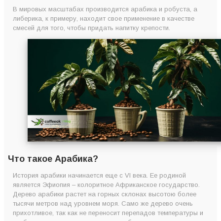
В мировых масштабах производится арабика и робуста, а
либерика, к примеру, находит свое применение в качестве
смесей для того, чтобы придать напитку крепости.
Что такое Арабика?
История арабики начинается еще с VI века. Ее родиной
является Эфиопия – колоритное Африканское государство.
Дерево арабики растет на горных склонах высотою более
тысячи метров над уровнем моря. Само же дерево очень
прихотливое, так как не переносит перепадов температуры и