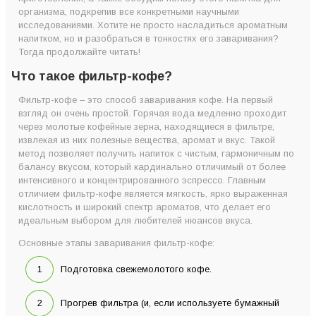
организма, подкрепив все конкретными научными
Крепость
исследованиями. Хотите не просто насладиться ароматным
Кислотность
напитком, но и разобраться в тонкостях его заваривания?
Тогда продолжайте читать!
Особенности тела напитка
Что такое фильтр-кофе?
Аромат
Идеальные пропорции для приготовления фильтр-кофе
Фильтр-кофе – это способ заваривания кофе. На первый
взгляд он очень простой. Горячая вода медленно проходит
Фильтр-кофе – самый полезный для организма?
через молотые кофейные зерна, находящиеся в фильтре,
Какой кофе использовать для фильтра?
извлекая из них полезные вещества, аромат и вкус. Такой
метод позволяет получить напиток с чистым, гармоничным по
Лайф-хаки для приготовления фильтр-кофе дома
балансу вкусом, который кардинально отличимый от более
ТОП-10 малоизвестных фактов про фильтр-кофе
интенсивного и концентрированного эспрессо. Главным
отличием фильтр-кофе является мягкость, ярко выраженная
Подведем итоги: 5 причин выбрать фильтр-кофе
кислотность и широкий спектр ароматов, что делает его
идеальным выбором для любителей нюансов вкуса.
Основные этапы заваривания фильтр-кофе:
Подготовка свежемолотого кофе.
Прогрев фильтра (и, если используете бумажный