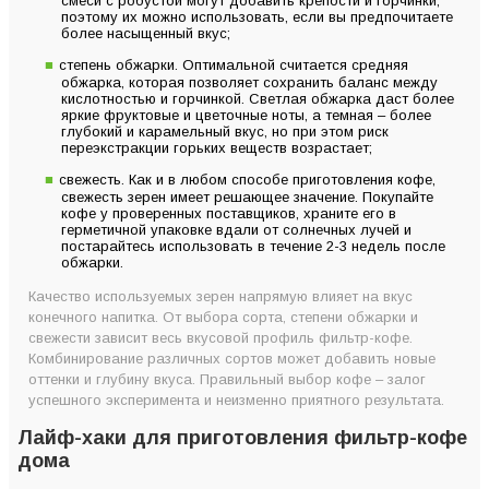
смеси с робустой могут добавить крепости и горчинки,
поэтому их можно использовать, если вы предпочитаете
более насыщенный вкус;
степень обжарки. Оптимальной считается средняя
обжарка, которая позволяет сохранить баланс между
кислотностью и горчинкой. Светлая обжарка даст более
яркие фруктовые и цветочные ноты, а темная – более
глубокий и карамельный вкус, но при этом риск
переэкстракции горьких веществ возрастает;
свежесть. Как и в любом способе приготовления кофе,
свежесть зерен имеет решающее значение. Покупайте
кофе у проверенных поставщиков, храните его в
герметичной упаковке вдали от солнечных лучей и
постарайтесь использовать в течение 2-3 недель после
обжарки.
Качество используемых зерен напрямую влияет на вкус
конечного напитка. От выбора сорта, степени обжарки и
свежести зависит весь вкусовой профиль фильтр-кофе.
Комбинирование различных сортов может добавить новые
оттенки и глубину вкуса. Правильный выбор кофе – залог
успешного эксперимента и неизменно приятного результата.
Лайф-хаки для приготовления фильтр-кофе
дома