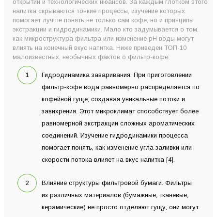
открытий и технологических нюансов. За каждым глотком этого
напитка скрываются тонкие процессы, изучение которых
помогает лучше понять не только сам кофе, но и принципы
экстракции и гидродинамики. Мало кто задумывается о том,
как микроструктура фильтра или изменение рН воды могут
влиять на конечный вкус напитка. Ниже приведен ТОП-10
малоизвестных, необычных фактов о фильтр-кофе:
Гидродинамика заваривания. При приготовлении
фильтр-кофе вода равномерно распределяется по
кофейной гуще, создавая уникальные потоки и
завихрения. Этот микроклимат способствует более
равномерной экстракции сложных ароматических
соединений. Изучение гидродинамики процесса
помогает понять, как изменение угла заливки или
скорости потока влияет на вкус напитка [4].
Влияние структуры фильтровой бумаги. Фильтры
из различных материалов (бумажные, тканевые,
керамические) не просто отделяют гущу, они могут