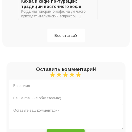
Кахва и кофе по-турецки:
традиции восточного кофе
Когда мы говорим о кофе, на ум часто
приходят итальянский эспрессо […]
Все статьи
Оставить комментарий
★
★
★
★
★
★
★
★
★
★
★
★
★
★
★