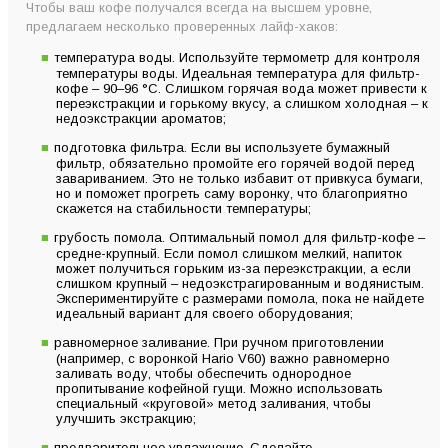
Чтобы ваш кофе получался всегда на высшем уровне,
предлагаем несколько проверенных лайф-хаков:
температура воды. Используйте термометр для контроля
температуры воды. Идеальная температура для фильтр-
кофе – 90–96 °C. Слишком горячая вода может привести к
переэкстракции и горькому вкусу, а слишком холодная – к
недоэкстракции ароматов;
подготовка фильтра. Если вы используете бумажный
фильтр, обязательно промойте его горячей водой перед
завариванием. Это не только избавит от привкуса бумаги,
но и поможет прогреть саму воронку, что благоприятно
скажется на стабильности температуры;
грубость помола. Оптимальный помол для фильтр-кофе –
средне-крупный. Если помол слишком мелкий, напиток
может получиться горьким из-за переэкстракции, а если
слишком крупный – недоэкстрагированным и водянистым.
Экспериментируйте с размерами помола, пока не найдете
идеальный вариант для своего оборудования;
равномерное заливание. При ручном приготовлении
(например, с воронкой Hario V60) важно равномерно
заливать воду, чтобы обеспечить однородное
пропитывание кофейной гущи. Можно использовать
специальный «круговой» метод заливания, чтобы
улучшить экстракцию;
предварительное увлажнение. Сделайте