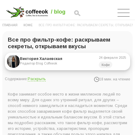
ГЛАВНАЯ
КОФЕ
ВСЕ ПРО ФИЛЬТР-КОФЕ: РАСКРЫВАЕМ СЕКРЕТЫ, ОТКРЫВАЕМ
Все про фильтр-кофе: раскрываем
секреты, открываем вкусы
24 февраля 2025
Виктория Халаевская
Редактор Blog Coffeeok
Кофе
Раскрыть
Содержание:
18 мин. на чтение
Что такое фильтр-кофе?
Кофе занимает особое место в жизни миллионов людей по
Немного истории: когда впервые приготовили фильтр-
всему миру. Для одних это утренний ритуал, для других –
способ немного замедлиться и насладиться моментом. Среди
кофе?
всех способов заваривания кофе фильтр выделяется своей
Устройства для приготовления фильтр-кофе
уникальностью и идеальным балансом вкусом. В этой статье
мы подробно расскажем, что такое фильтр-кофе, рассмотрим
Особенности и характеристики фильтр-кофе
его историю, устройства, характеристики, пропорции
Вкусовой профиль
приготовления, а также обсудим пользу этого напитка для