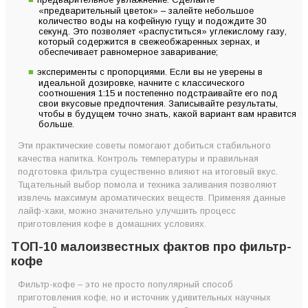
«предварительный цветок» – залейте небольшое
количество воды на кофейную гущу и подождите 30
секунд. Это позволяет «распуститься» углекислому газу,
который содержится в свежеобжаренных зернах, и
обеспечивает равномерное заваривание;
эксперименты с пропорциями. Если вы не уверены в
идеальной дозировке, начните с классического
соотношения 1:15 и постепенно подстраивайте его под
свои вкусовые предпочтения. Записывайте результаты,
чтобы в будущем точно знать, какой вариант вам нравится
больше.
Эти практические советы помогают добиться стабильного
качества напитка. Контроль температуры и правильная
подготовка фильтра существенно влияют на итоговый вкус.
Тщательный выбор помола и техника заливания позволяют
извлечь максимум ароматических веществ. Применяя данные
лайф-хаки, можно значительно улучшить процесс
приготовления кофе в домашних условиях.
ТОП-10 малоизвестных фактов про фильтр-
кофе
Фильтр-кофе – это не просто популярный способ
приготовления кофе, но и источник удивительных научных