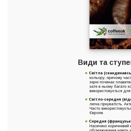
Види та ступ
Світла (скандинавсь
кольору, причому част
зерні починає плавит
зате в ньому багато к
використовується для 
Світло-середня (від
легка гіркуватість. Ак
Часто використовуєтьс
Європи.
Середня (французьк
Насичено коричневий к
обсмажування навіть н