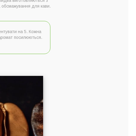
Обидва виготовляються з
та обсмажування для кави.
ментувати на 5. Кожна
 аромат посилюються.