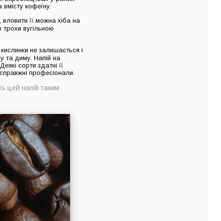
 вмісту кофеїну.
 вловити її можна хіба на
ю трохи вугільною
 кислинки не залишається і
у та диму. Напій на
еякі сорти здатні її
и справжні професіонали.
ь цей напій таким