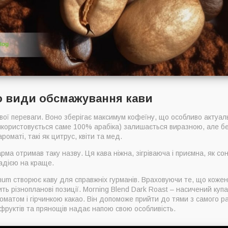
о види обсмажування кави
вої переваги. Воно зберігає максимум кофеїну, що особливо актуал
 використовується саме 100% арабіка) залишається виразною, але б
ароматі, такі як цитрус, квіти та мед.
а отримав таку назву. Ця кава ніжна, зігріваюча і приємна, як сон
надією на краще.
m створює каву для справжніх гурманів. Враховуючи те, що кожен 
ить різнопланові позиції. Morning Blend Dark Roast – насичений куп
атом і гірчинкою какао. Він допоможе прийти до тями з самого р
фруктів та прянощів надає напою свою особливість.