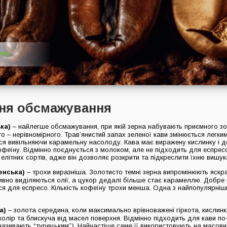
еня обсмажування
ка)
– найлегше обсмажування, при якій зерна набувають приємного з
о – нерівномірного. Трав’янистий запах зеленої кави змінюється легк
ися вивільняючи карамельну насолоду. Кава має виражену кислинку і д
офеїну. Відмінно поєднується з молоком, але не підходить для еспресо
елітних сортів, адже він дозволяє розкрити та підкреслити їхню вишука
енська)
– трохи виразніша. Золотисто темні зерна випромінюють яскр
тивно виділяються олії, а цукор дедалі більше стає карамеллю. Добре й
я для еспресо. Кількість кофеїну трохи менша. Одна з найпопулярніш
а)
– золота середина, коли максимально врівноважені гіркота, кислин
олір та блискуча від масел поверхня. Відмінно підходить для кави по-
азивають “турецьким”). Найчастіше саме її використовують на масови