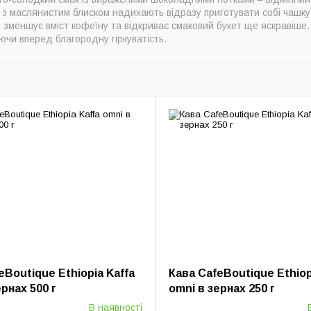
а з маслянистим блиском надихають відразу приготувати собі чашку
зменшує вміст кофеїну та відкриває смаковий букет ще яскравіше.
ючи вперед благородну гіркуватість.
eBoutique Ethiopia Kaffa
Кава CafeBoutique Ethiop
ернах 500 г
omni в зернах 250 г
В наявності