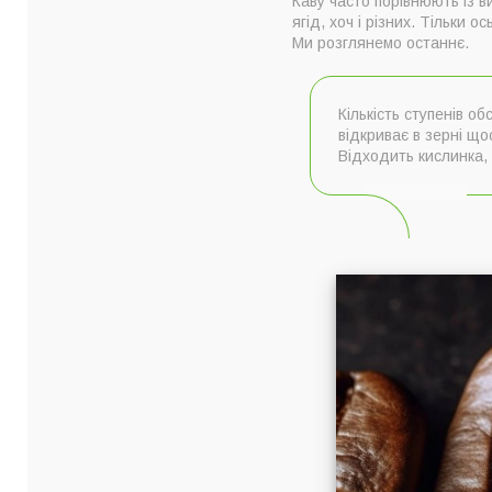
Каву часто порівнюють із 
Докладніше про ви
ягід, хоч і різних. Тільки
Ми розглянемо останнє.
Кількість ступенів о
відкриває в зерні щ
Відходить кислинка, 