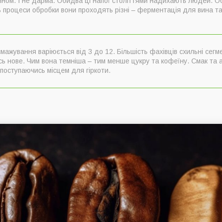
вином. І не дарма. Обидва ці напої століттями надихають людей. 
ди обсмажування кави
 ось процеси обробки вони проходять різні – ферментація для вина 
бсмажування варіюється від 3 до 12. Більшість фахівців схильні сег
ось нове. Чим вона темніша – тим менше цукру та кофеїну. Смак та
поступаючись місцем для гіркоти.