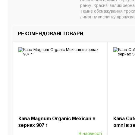
ранку. Красиві великі зерн
Темне обсмажування трохи 
лимонну кислинку пропуска
РЕКОМЕНДОВАНІ ТОВАРИ
Кава Magnum Organic Mexican в
Кава Caf
зернах 907 г
omni в з
В наявності