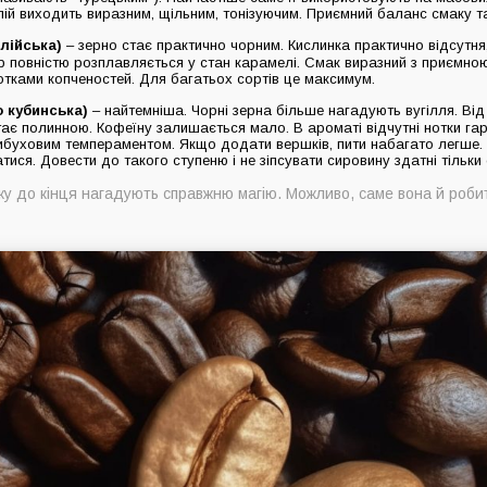
й виходить виразним, щільним, тонізуючим. Приємний баланс смаку та
лійська)
– зерно стає практично чорним. Кислинка практично відсутня,
р повністю розплавляється у стан карамелі. Смак виразний з приємно
 нотками копченостей. Для багатьох сортів це максимум.
о кубинська)
– найтемніша. Чорні зерна більше нагадують вугілля. Від
 стає полинною. Кофеїну залишається мало. В ароматі відчутні нотки гар
ибуховим темпераментом. Якщо додати вершків, пити набагато легше. Д
атися. Довести до такого ступеню і не зіпсувати сировину здатні тільк
ку до кінця нагадують справжню магію. Можливо, саме вона й робит