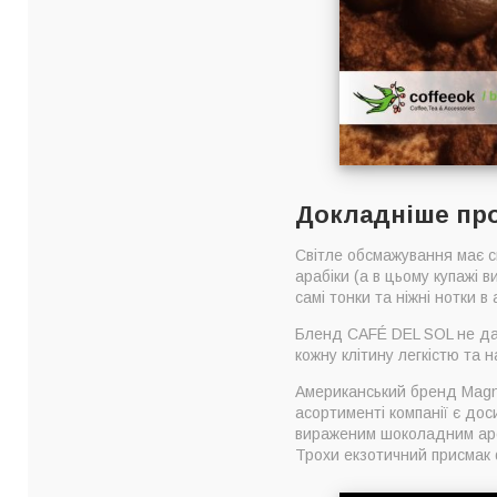
Докладніше пр
Світле обсмажування має с
арабіки (а в цьому купажі
самі тонки та ніжні нотки в 
Бленд CAFÉ DEL SOL не дарм
кожну клітину легкістю та 
Американський бренд Magnu
асортименті компанії є дос
вираженим шоколадним аром
Трохи екзотичний присмак 