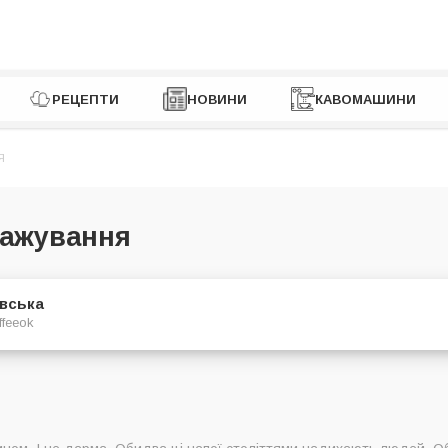
РЕЦЕПТИ
НОВИНИ
КАВОМАШИНИ
Я
мажування
євська
ffeeok
бсмажування