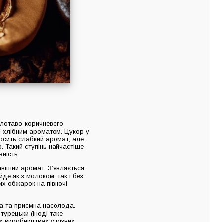
олотаво-коричневого
им хлібним ароматом. Цукор у
осить слабкий аромат, але
. Такий ступінь найчастіше
ність.
авіший аромат. З’являється
де як з молоком, так і без.
их обжарок на півночі
ка та приємна насолода.
турецьки (іноді таке
х виробництвах у різних