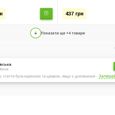
н
437 грн
Показати ще +4 товари
євська
ffeeok
Залишай
я, стаття була корисною та цікавою, якщо є доповнення -