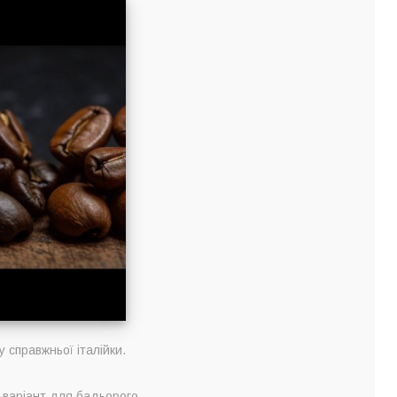
 справжньої італійки.
 варіант для бадьорого