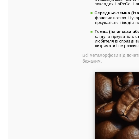
закладах HoReCa. Напі
Середньо-темна (іта
фонових нотках. Цуко
гіркуватістю і іноді з
Темна (іспанська аб
сліду, а гіркуватість
любителя із справді в
витримати і не розсип
Всі метаморфози від почат
бажаним.