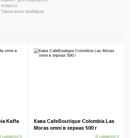
 еспресо.
 Також вона прибирає
ia Kaffa
Кава CafeBoutique Colombia Las
Moras omni в зернах 500 г
В наявності
В наявності