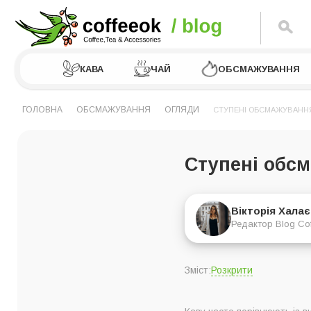
КАВА
ЧАЙ
ОБСМАЖУВАННЯ
ГОЛОВНА
ОБСМАЖУВАННЯ
ОГЛЯДИ
СТУПЕНІ ОБСМАЖУВАНН
Ступені обс
Вікторія Хала
Редактор Blog Co
Розкрити
Зміст:
Види та ступеня о