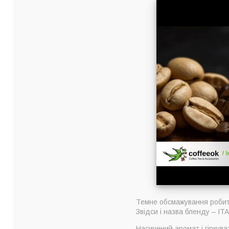
Темне обсмажування робить
Звідси і назва бленду – I
Насичений аромат і гіркув