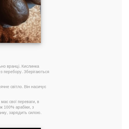
ьно вранці. Кислинка
ез перебору. Зберігаються
ячне світло. Він насичує
має свої переваги, в
аж 100% арабіки, з
анку, зарядить силою.