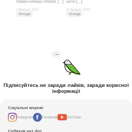
стрімко набирає обертів. […]
напої […]
1 Вересня, 2023
31 Березня, 2023
Огляди
Огляди
Підписуйтесь не заради лайків, заради корисної
інформації
Соціальні мережі
Instagram
Facebook
YouTube
Coffeeok чат-бот