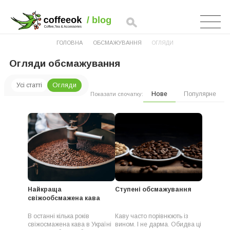
ГОЛОВНА
ОБСМАЖУВАННЯ
ОГЛЯДИ
Огляди обсмажування
Огляди
Усі статті
Нове
Популярне
Показати спочатку:
Найкраща
Ступені обсмажування
свіжообсмажена кава
В останні кілька років
Каву часто порівнюють із
свіжосмажена кава в Україні
вином. І не дарма. Обидва ці