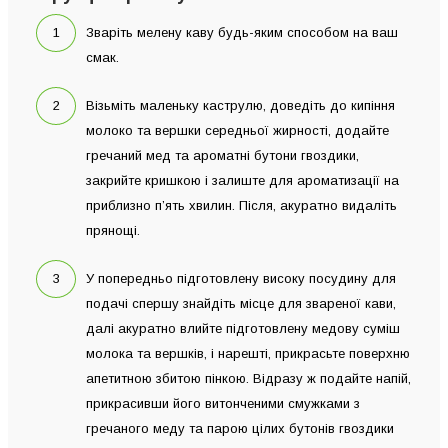
Зваріть мелену каву будь-яким способом на ваш
смак.
Візьміть маленьку каструлю, доведіть до кипіння
молоко та вершки середньої жирності, додайте
гречаний мед та ароматні бутони гвоздики,
закрийте кришкою і залиште для ароматизації на
приблизно п’ять хвилин. Після, акуратно видаліть
прянощі.
У попередньо підготовлену високу посудину для
подачі спершу знайдіть місце для звареної кави,
далі акуратно влийте підготовлену медову суміш
молока та вершків, і нарешті, прикрасьте поверхню
апетитною збитою пінкою. Відразу ж подайте напій,
прикрасивши його витонченими смужками з
гречаного меду та парою цілих бутонів гвоздики