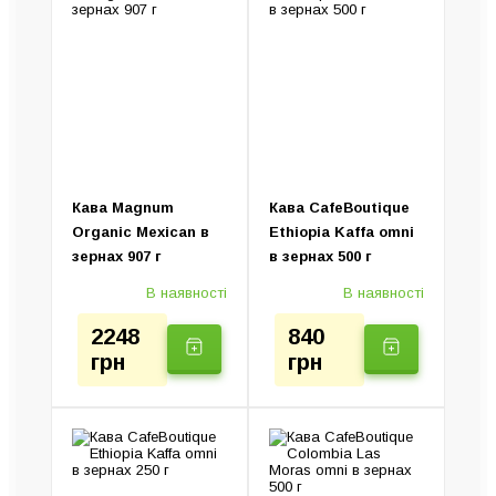
Пуровери та сервери
Капсульні кавомашини
Турки (Джезви)
Крапельні кавоварки
Ручні кавоварки
Колд Брю (Пристрій)
Електротурки
Кава Magnum
Кава CafeBoutique
Organic Mexican в
Ethiopia Kaffa omni
зернах 907 г
в зернах 500 г
В наявності
В наявності
2248
840
грн
грн