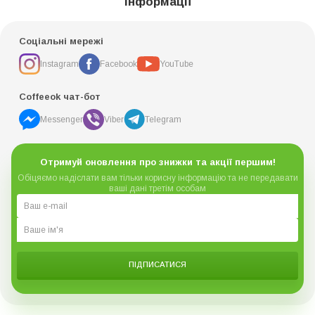
інформації
Соціальні мережі
Instagram
Facebook
YouTube
Coffeeok чат-бот
Messenger
Viber
Telegram
Отримуй оновлення про знижки та акції першим!
Обіцяємо надіслати вам тільки корисну інформацію та не передавати
ваші дані третім особам
ПІДПИСАТИСЯ