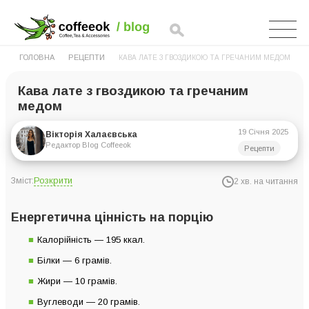
ГОЛОВНА
РЕЦЕПТИ
КАВА ЛАТЕ З ГВОЗДИКОЮ ТА ГРЕЧАНИМ МЕДОМ
Кава лате з гвоздикою та гречаним
медом
19 Січня 2025
Вікторія Халаєвська
Редактор Blog Coffeeok
Рецепти
Розкрити
Зміст:
2 хв. на читання
Енергетична цінність на порцію
Енергетична цінність на порцію
Інгредієнти на 1 порцію
Калорійність — 195 ккал.
Інструкція приготування
Білки — 6 грамів.
Жири — 10 грамів.
Вуглеводи — 20 грамів.