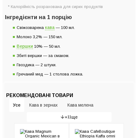
* Калорійність розрахована для сирих продуктів
Інгредієнти на 1 порцію
кава
Свіжозварена
— 100 мл.
Молоко 3,2% — 150 мл.
Вершки
10% — 50 мл.
Збиті вершки — за смаком.
Гвоздика — 2 штуки.
Гречаний мед — 1 столова ложка.
РЕКОМЕНДОВАНІ ТОВАРИ
Усе
Кава в зернах
Кава мелена
+
11
ще
Гейзерні кавоварки
Рожкові кавоварки
Кавомашини
Кавомолки