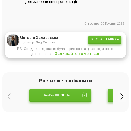
для завершення презентації.
Створено: 06 Грудня 2023
Вікторія Халаєвська
УСІ СТАТТІ АВТОРА
Редактор Blog Coffeeok
P.S. Сподіваюся, стаття була корисною та цікавою, якщо є
Залишайте коментарі
доповнення -
Вас може зацікавити
КАВА МЕЛЕНА
ТУРК