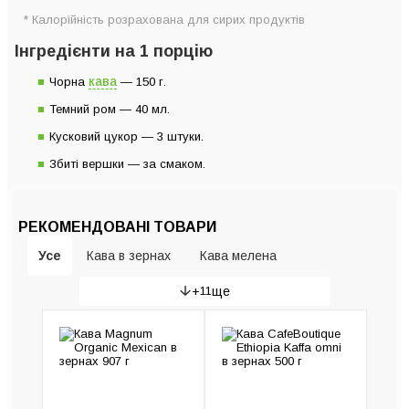
* Калорійність розрахована для сирих продуктів
Інгредієнти на 1 порцію
кава
Чорна
— 150 г.
Темний ром — 40 мл.
Кусковий цукор — 3 штуки.
Збиті вершки — за смаком.
РЕКОМЕНДОВАНІ ТОВАРИ
Усе
Кава в зернах
Кава мелена
+
11
ще
Гейзерні кавоварки
Рожкові кавоварки
Кавомашини
Кавомолки
Пуровери та сервери
Капсульні кавомашини