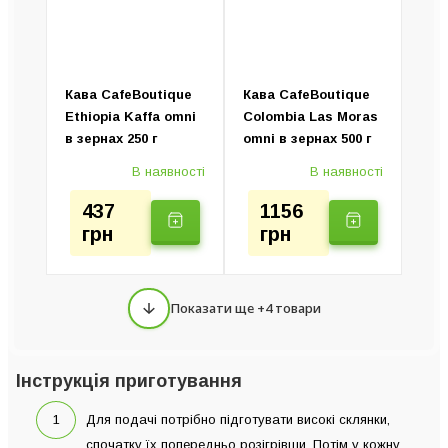
Кава CafeBoutique
Кава CafeBoutique
Ethiopia Kaffa omni
Colombia Las Moras
в зернах 250 г
omni в зернах 500 г
В наявності
В наявності
437
1156
грн
грн
Показати ще +4 товари
Інструкція приготування
Для подачі потрібно підготувати високі склянки,
спочатку їх попередньо розігрівши. Потім у кожну