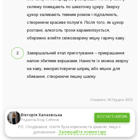
склянку поміщають по шматочку цукру. Зверху
цукор заливають темним ромом і підпалюють,
створюючи красиве полум’я. Після того, як цукор
розтане, алкоголь трохи карамелізується,
обережно влийте свіжозварену міцну гарячу каву.
Завершальний етап приготування – прикрашання
напою збитими вершками. Нанести їх можна зверху
на каву, використовуючи шприц або мішок для
збивання, створюючи пишну шапку.
Створено: 06 Грудня 2023
Вікторія Халаєвська
УСІ СТАТТІ АВТОРА
Редактор Blog Coffeeok
P.S. Сподіваюся, стаття була корисною та цікавою, якщо є
Залишайте коментарі
доповнення -