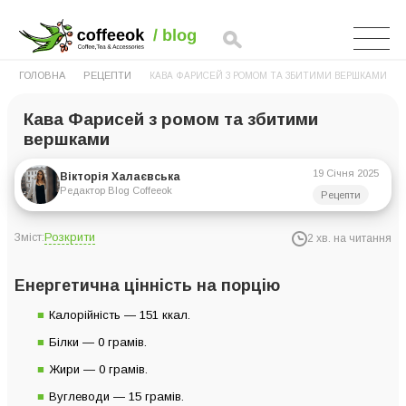
ГОЛОВНА
РЕЦЕПТИ
КАВА ФАРИСЕЙ З РОМОМ ТА ЗБИТИМИ ВЕРШКАМИ
Кава Фарисей з ромом та збитими
вершками
19 Січня 2025
Вікторія Халаєвська
Редактор Blog Coffeeok
Рецепти
Розкрити
Зміст:
2 хв. на читання
Енергетична цінність на порцію
Енергетична цінність на порцію
Інгредієнти на 1 порцію
Калорійність — 151 ккал.
Інструкція приготування
Білки — 0 грамів.
Жири — 0 грамів.
Вуглеводи — 15 грамів.