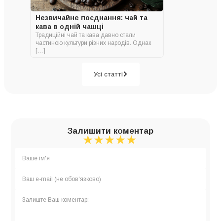
Незвичайне поєднання: чай та
кава в одній чашці
Традиційні чай та кава давно стали
частиною культури різних народів. Однак
[…]
Усі статті
Залишити коментар
★
★
★
★
★
★
★
★
★
★
★
★
★
★
★