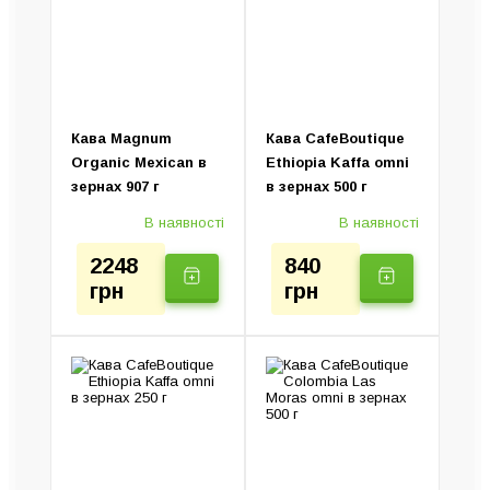
Турки (Джезви)
Крапельні кавоварки
Ручні кавоварки
Колд Брю (Пристрій)
Електротурки
Кава Magnum
Кава CafeBoutique
Organic Mexican в
Ethiopia Kaffa omni
зернах 907 г
в зернах 500 г
В наявності
В наявності
2248
840
грн
грн