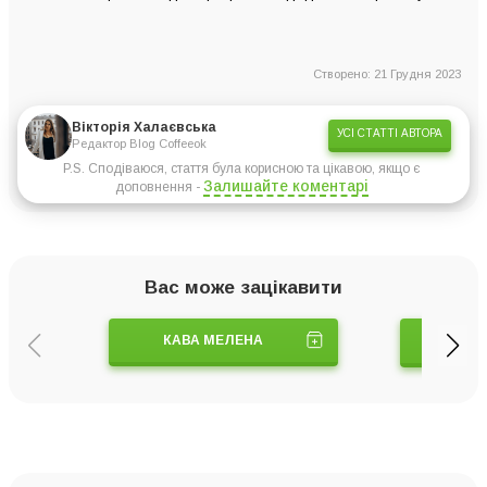
Створено: 21 Грудня 2023
Вікторія Халаєвська
УСІ СТАТТІ АВТОРА
Редактор Blog Coffeeok
P.S. Сподіваюся, стаття була корисною та цікавою, якщо є
Залишайте коментарі
доповнення -
Вас може зацікавити
КАВА МЕЛЕНА
ТУРК