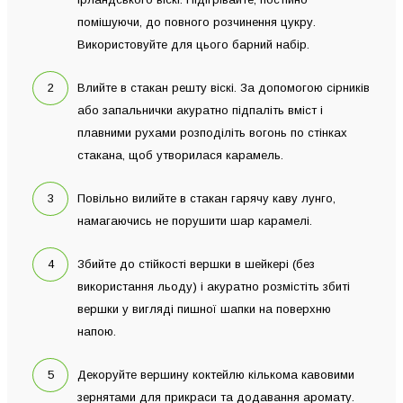
помішуючи, до повного розчинення цукру.
Використовуйте для цього барний набір.
Влийте в стакан решту віскі. За допомогою сірників
або запальнички акуратно підпаліть вміст і
плавними рухами розподіліть вогонь по стінках
стакана, щоб утворилася карамель.
Повільно вилийте в стакан гарячу каву лунго,
намагаючись не порушити шар карамелі.
Збийте до стійкості вершки в шейкері (без
використання льоду) і акуратно розмістіть збиті
вершки у вигляді пишної шапки на поверхню
напою.
Декоруйте вершину коктейлю кількома кавовими
зернятами для прикраси та додавання аромату.