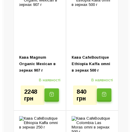
Пуровери та сервери
Капсульні кавомашини
Турки (Джезви)
Крапельні кавоварки
Ручні кавоварки
Колд Брю (Пристрій)
Електротурки
Кава Magnum
Кава CafeBoutique
Organic Mexican в
Ethiopia Kaffa omni
зернах 907 г
в зернах 500 г
В наявності
В наявності
2248
840
грн
грн