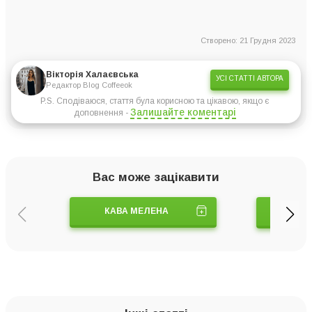
Створено: 21 Грудня 2023
Вікторія Халаєвська
УСІ СТАТТІ АВТОРА
Редактор Blog Coffeeok
P.S. Сподіваюся, стаття була корисною та цікавою, якщо є
Залишайте коментарі
доповнення -
Вас може зацікавити
КАВА МЕЛЕНА
ТУРК