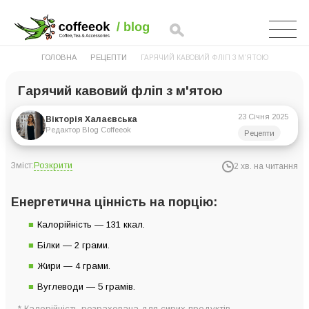
ГОЛОВНА
РЕЦЕПТИ
ГАРЯЧИЙ КАВОВИЙ ФЛІП З М’ЯТОЮ
Гарячий кавовий фліп з м'ятою
23 Січня 2025
Вікторія Халаєвська
Редактор Blog Coffeeok
Рецепти
Розкрити
Зміст:
2 хв. на читання
Енергетична цінність на порцію:
Енергетична цінність на порцію:
Інгредієнти на 6 порцій:
Калорійність — 131 ккал.
Інструкція з приготування:
Білки — 2 грами.
Жири — 4 грами.
Вуглеводи — 5 грамів.
* Калорійність розрахована для сирих продуктів.