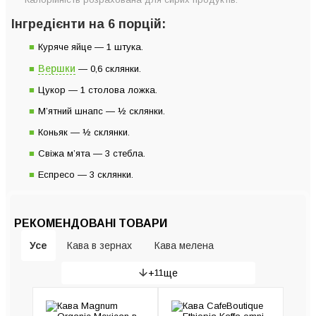
Інгредієнти на 6 порцій:
Куряче яйце — 1 штука.
Вершки
— 0,6 склянки.
Цукор — 1 столова ложка.
М’ятний шнапс — ½ склянки.
Коньяк — ½ склянки.
Свіжа м’ята — 3 стебла.
Еспресо — 3 склянки.
РЕКОМЕНДОВАНІ ТОВАРИ
Усе
Кава в зернах
Кава мелена
+
11
ще
Гейзерні кавоварки
Рожкові кавоварки
Кавомашини
Кавомолки