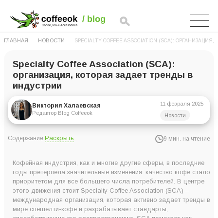
ГЛАВНАЯ
НОВОСТИ
SPECIALTY COFFEE ASSOCIATION (SCA): ОРГАНИЗАЦИЯ
Specialty Coffee Association (SCA):
организация, которая задает тренды в
индустрии
11 февраля 2025
Виктория Халаевская
Редактор Blog Coffeeok
Новости
Раскрыть
Содержание:
9 мин. на чтение
История SCA
Кофейная индустрия, как и многие другие сферы, в последние
Чем занимается Specialty Coffee Association?
годы претерпела значительные изменения: качество кофе стало
приоритетом для все большего числа потребителей. В центре
Обучение в Specialty Coffee Association
этого движения стоит Specialty Coffee Association (SCA) –
Вы можете стать членом SCA!
международная организация, которая активно задает тренды в
мире спешелти-кофе и разрабатывает стандарты,
Как развиваться без участия в SCA?