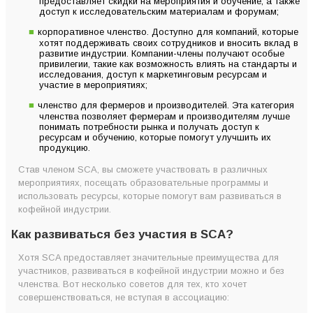
предоставляет скидки на мероприятия и обучение, а также
доступ к исследовательским материалам и форумам;
корпоративное членство. Доступно для компаний, которые
хотят поддерживать своих сотрудников и вносить вклад в
развитие индустрии. Компании-члены получают особые
привилегии, такие как возможность влиять на стандарты и
исследования, доступ к маркетинговым ресурсам и
участие в мероприятиях;
членство для фермеров и производителей. Эта категория
членства позволяет фермерам и производителям лучше
понимать потребности рынка и получать доступ к
ресурсам и обучению, которые помогут улучшить их
продукцию.
Став членом SCA, вы сможете участвовать в различных
мероприятиях, посещать образовательные программы и
использовать ресурсы, которые помогут вам развиваться в
кофейной индустрии.
Как развиваться без участия в SCA?
Хотя SCA предоставляет значительные преимущества для
участников, развиваться в кофейной индустрии можно и без
членства. Вот несколько советов для тех, кто хочет
совершенствоваться, не вступая в ассоциацию: