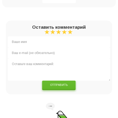
Оставить комментарий
★
★
★
★
★
★
★
★
★
★
★
★
★
★
★
ОТПРАВИТЬ