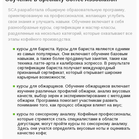
SCA разработала обширную образовательную программу,
ориентированную на профессионалов, желающих углубить
свои знания и улучшить навыки. Обучение включает в себя
разнообразные курсы, сертификации и мастер-классы,
разделенные на несколько категорий, которые охватывают все
этапы кофейного производства:
курсы для бариста. Курсы для бариста являются одними
из самых популярных. Они включают обучение базовым
навыкам, а также более продвинутые занятия, такие как
техника латте-арта и калибровка эспрессо. В результате
сертификации бариста получает международный
признанный сертификат, который открывает широкие
карьерные возможности;
курсы для обжарщиков. Обучение обжарщиков включает
изучение различных профилей обжарки, анализ вкусовых
качеств, выбор зерен и экспериментирование с методами
обжарки. Программа помогает участникам развить
понимание того, как процесс обжарки влияет на вкус;
курсы по сенсорному анализу. Кофейные профессионалы,
которые стремятся стать специалистами в области
дегустации, могут пройти курсы по сенсорному анализу.
Здесь они учатся определять вкусовые ноты и оценивать
качество кофе;