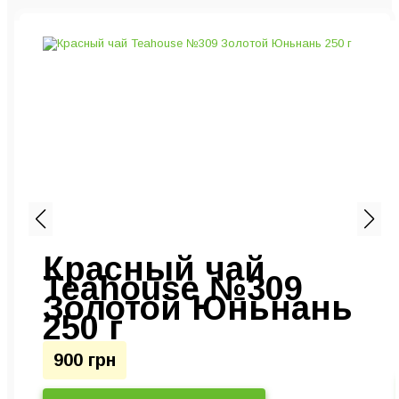
я
Красный чай
Teahouse №309
Золотой Юньнань
250 г
900 грн