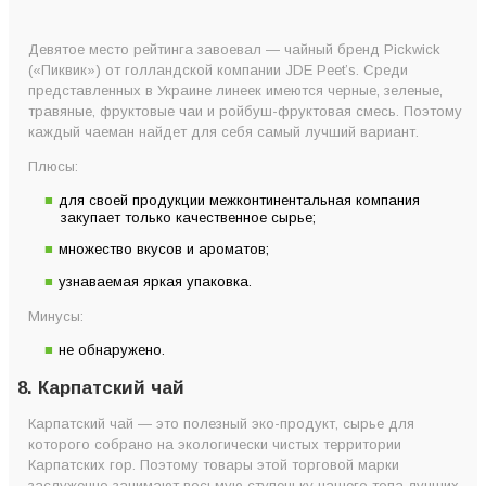
Девятое место рейтинга завоевал — чайный бренд Pickwick
(«Пиквик») от голландской компании JDE Peet’s. Среди
представленных в Украине линеек имеются черные, зеленые,
травяные, фруктовые чаи и ройбуш-фруктовая смесь. Поэтому
каждый чаеман найдет для себя самый лучший вариант.
Плюсы:
для своей продукции межконтинентальная компания
закупает только качественное сырье;
множество вкусов и ароматов;
узнаваемая яркая упаковка.
Минусы:
не обнаружено.
8. Карпатский чай
Карпатский чай — это полезный эко-продукт, сырье для
которого собрано на экологически чистых территории
Карпатских гор. Поэтому товары этой торговой марки
заслуженно занимают восьмую ступеньку нашего топа лучших