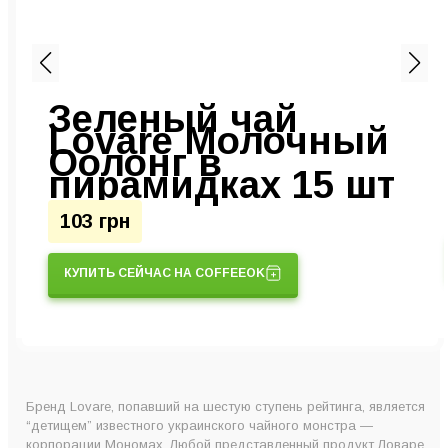
Зеленый чай
Lovare Молочный
в
Оолонг в
пирамидках 15 шт
103 грн
КУПИТЬ СЕЙЧАС НА COFFEEOK
Бренд Lovare, попавший на шестую ступень рейтинга, является
“детищем” известного украинского чайного монстра —
корпорации Мономах. Любой представленный продукт Ловаре