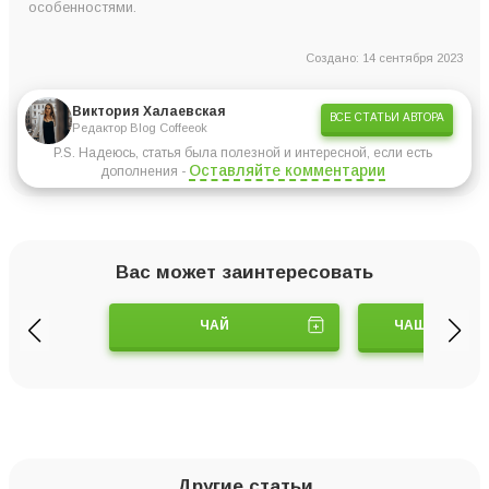
особенностями.
Создано: 14 сентября 2023
Виктория Халаевская
ВСЕ СТАТЬИ АВТОРА
Редактор Blog Coffeeok
P.S. Надеюсь, статья была полезной и интересной, если есть
Оставляйте комментарии
дополнения -
Вас может заинтересовать
ЧАЙ
ЧАШКИ И СТ
Другие статьи