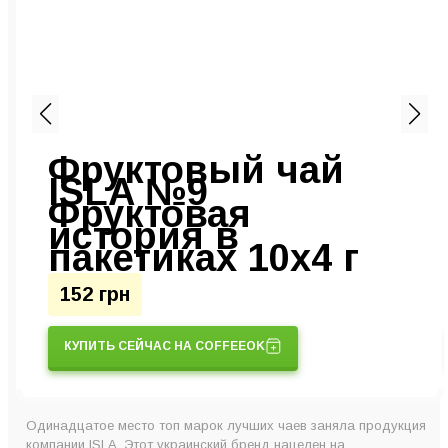
Фруктовый чай
ISLA №9
Фруктовая
история в
пакетиках 10х4 г
152 грн
КУПИТЬ СЕЙЧАС НА COFFEEOK
Одинадцатое место топ марок лучших чаев заняла продукция
компании ISLA. Этот украинский бренд нацелен на