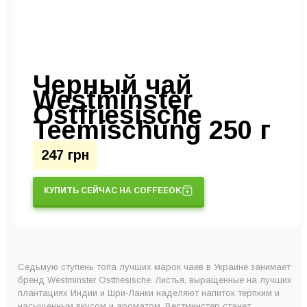
Черный чай
Westminster
Ostfriesische
Teemischung 250 г
247 грн
КУПИТЬ СЕЙЧАС НА COFFEEOK
Седьмую ступень топа лучших марок чаев в Украине занимает
бренд Westminster Ostfriesische. Листья, выращенные на лучших
плантациях Индии и Шри-Ланки наделяют напиток терпким и
насыщенным вкусом и ароматом. Вестминстер станет