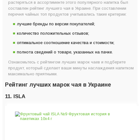
6. Lovare
растеряться в ассортименте этого популярного напитка был
составлен рейтинг лучшего чая в Украине. При составлении
5. Izumi Tea
перечня чайных топ продуктов учитывались такие критерии:
4. Basilur
лучшие бренды по версии покупателей;
3. Althaus
количество положительных отзывов;
2. Hello Tea
оптимальное соотношение качества и стоимости;
1. Teahouse
полнота сведений о товаре, указанных на пачке.
Топ-11 марок лучшего чая по версии Coffeeok
Как правильно выбрать чай?
Ознакомьтесь с рейтингом лучших марок чаев и подберите
продукт, который сделает ваши минуты наслаждения напитком
Главные критерии хорошего чая
максимально приятными.
Рейтинг лучших марок чая в Украине
11. ISLA