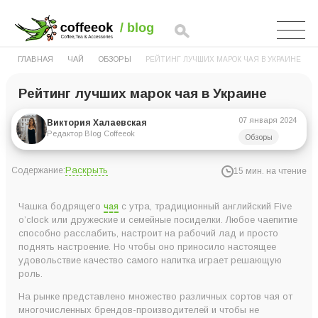
ГЛАВНАЯ
ЧАЙ
ОБЗОРЫ
РЕЙТИНГ ЛУЧШИХ МАРОК ЧАЯ В УКРАИНЕ
Рейтинг лучших марок чая в Украине
07 января 2024
Виктория Халаевская
Редактор Blog Coffeeok
Обзоры
Раскрыть
Содержание:
15 мин. на чтение
Рейтинг лучших марок чая в Украине
Чашка бодрящего
чая
с утра, традиционный английский Five
11. ISLA
o’clock или дружеские и семейные посиделки. Любое чаепитие
способно расслабить, настроит на рабочий лад и просто
10. Newby
поднять настроение. Но чтобы оно приносило настоящее
9. Pickwick
удовольствие качество самого напитка играет решающую
роль.
8. Карпатский чай
На рынке представлено множество различных сортов чая от
7. Westminster Ostfriesische
многочисленных брендов-производителей и чтобы не