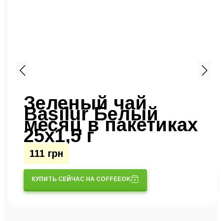
Зеленый чай
Basilur Белый
месяц в пакетиках
25х1,5 г
111 грн
КУПИТЬ СЕЙЧАС НА COFFEEOK