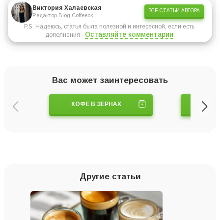
Виктория Халаевская
ВСЕ СТАТЬИ АВТОРА
Редактор Blog Coffeeok
P.S. Надеюсь, статья была полезной и интересной, если есть
Оставляйте комментарии
дополнения -
Вас может заинтересовать
КОФЕ В ЗЕРНАХ
КОФЕ
Другие статьи