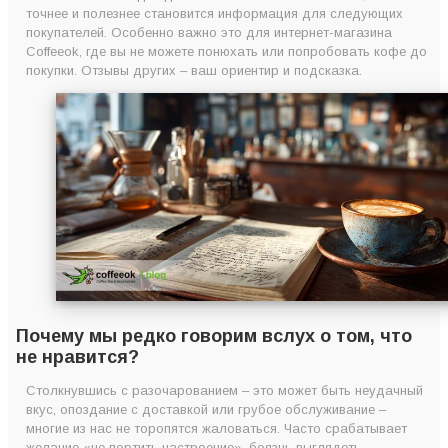
точнее и полезнее становится информация для следующих
покупателей. Особенно важно это для интернет-магазина
Coffeeok, где вы не можете понюхать или попробовать кофе до
покупки. Отзывы других – ваш ориентир и подсказка.
Почему мы редко говорим вслух о том, что
не нравится?
Столкнувшись с разочарованием – это может быть неудачный
вкус, опоздание с доставкой или грубое обслуживание –
многие из нас не торопятся жаловаться. Часто срабатывает
желание «не портить настроение», боязнь выглядеть