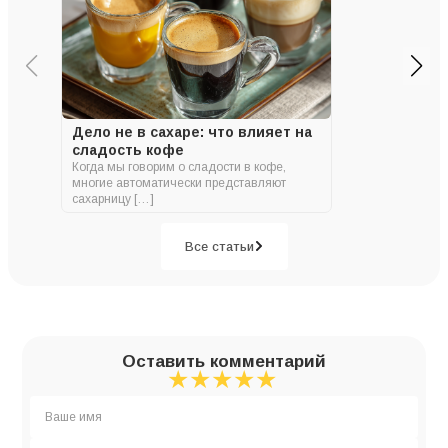
Дело не в сахаре: что влияет на
сладость кофе
Когда мы говорим о сладости в кофе,
многие автоматически представляют
сахарницу […]
Все статьи
Оставить комментарий
★
★
★
★
★
★
★
★
★
★
★
★
★
★
★