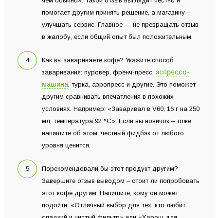
чем обычно». Такой отзыв выглядит честно и
помогает другим принять решение, а магазину –
улучшать сервис. Главное — не превращать отзыв
в жалобу, если общий опыт был положительным.
Как вы завариваете кофе? Укажите способ
эспрессо-
заваривания: пуровер, френч-пресс,
машина
, турка, аэропресс и другие. Это поможет
другим сравнивать впечатления в похожих
условиях. Например: «Заваривал в V60, 16 г на 250
мл, температура 92 °C». Если вы новичок – тоже
напишите об этом: честный фидбэк от любого
уровня ценится.
Порекомендовали бы этот продукт другим?
Завершите отзыв выводом – стоит ли попробовать
этот кофе другим. Напишите, кому он может
подойти: «Отличный выбор для тех, кто любит
сладкий и чистый фильтр» или «Хорош для