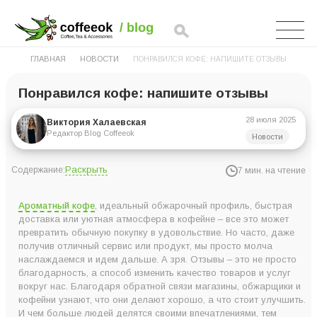
ГЛАВНАЯ
НОВОСТИ
ПОНРАВИЛСЯ КОФЕ: НАПИШИТЕ ОТЗЫВЫ
Понравился кофе: напишите отзывы
28 июля 2025
Виктория Халаевская
Редактор Blog Coffeeok
Новости
Раскрыть
Содержание:
7 мин. на чтение
Почему мы редко говорим вслух о том, что не нравится?
Ароматный кофе
, идеальный обжарочный профиль, быстрая
Позитивная обратная связь тоже важна
доставка или уютная атмосфера в кофейне – все это может
превратить обычную покупку в удовольствие. Но часто, даже
Как отзывы помогают магазинам и кофейням становиться
получив отличный сервис или продукт, мы просто молча
лучше?
наслаждаемся и идем дальше. А зря. Отзывы – это не просто
благодарность, а способ изменить качество товаров и услуг
Что написать в полезном отзыве?
вокруг нас. Благодаря обратной связи магазины, обжарщики и
Напишите отзыв о нашем магазине!
кофейни узнают, что они делают хорошо, а что стоит улучшить.
И чем больше людей делятся своими впечатлениями, тем