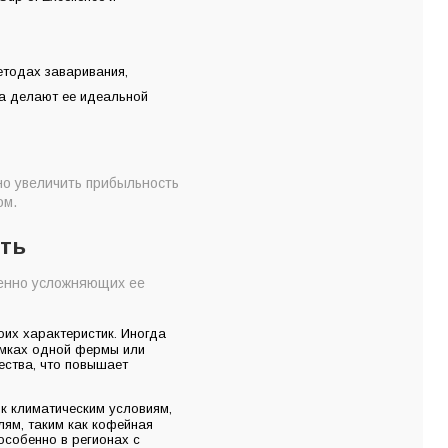
етодах заваривания,
са делают ее идеальной
но увеличить прибыльность
ом.
сть
венно усложняющих ее
оих характеристик. Иногда
амках одной фермы или
ества, что повышает
к климатическим условиям,
лям, таким как кофейная
собенно в регионах с