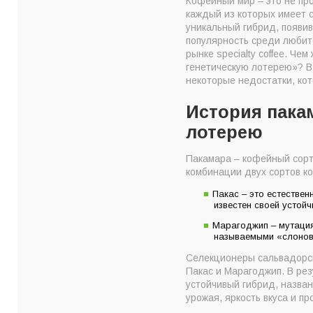
Кофейный мир – это не про
Особенности вкус
каждый из которых имеет 
Преимущества коф
уникальный гибрид, появив
популярность среди любит
Два минуса гибрид
рынке specialty coffee. Ч
Резюме
генетическую лотерею»? В
некоторые недостатки, ко
История пака
лотерею
Пакамара – кофейный сорт
комбинации двух сортов ко
Пакас – это естествен
известен своей устой
Марагоджип – мутация
называемыми «слоновь
Селекционеры сальвадорско
Пакас и Марагоджип. В рез
устойчивый гибрид, назван
урожая, яркость вкуса и п