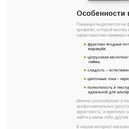
Особенности 
Пакамара выделяется на ф
профилю, который высоко 
характеристики пакамары 
фруктово-ягодные ноты
маракуйи;
цитрусовая кислотнос
лайма;
сладость – естествен
цветочные тона – нер
полнотелость и текст
идеальной для альтер
Именно разнообразие и на
профессиональных дегуста
фруктовость, и приятную с
найти в каком-либо другом
В нашем интернет-магази