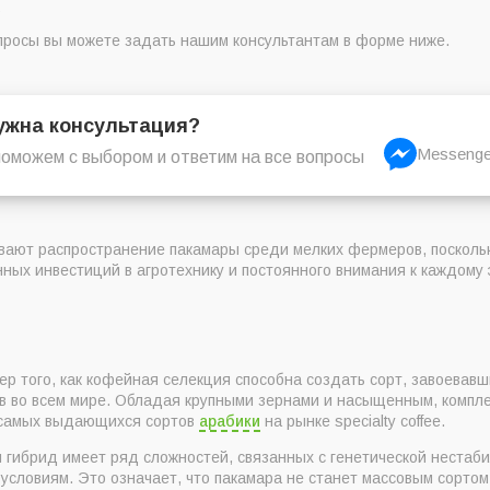
.
просы вы можете задать нашим консультантам в форме ниже.
ужна консультация?
Messenge
оможем с выбором и ответим на все вопросы
вают распространение пакамары среди мелких фермеров, посколь
ных инвестиций в агротехнику и постоянного внимания к каждому
ер того, как кофейная селекция способна создать сорт, завоева
в во всем мире. Обладая крупными зернами и насыщенным, компле
 самых выдающихся сортов
арабики
на рынке specialty coffee.
 гибрид имеет ряд сложностей, связанных с генетической нестаби
условиям. Это означает, что пакамара не станет массовым сорто