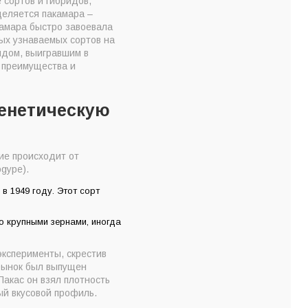
 сортов и гибридов,
деляется пакамара –
камара быстро завоевала
ых узнаваемых сортов на
ридом, выигравшим в
 преимущества и
генетическую
ие происходит от
gype).
в 1949 году. Этот сорт
о крупными зернами, иногда
эксперименты, скрестив
 рынок был выпущен
Пакас он взял плотность
ый вкусовой профиль.