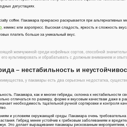
одных дегустациях.
ialty coffee. Пакамара прекрасно раскрывается при альтернативных м
р
, кемекс или аэропресс. Высокая сладость, яркость и сложность вку
товых платить больше за уникальный вкус.
тоящей жемчужиной среди кофейных сортов, способной значитель
 его культивировать и обрабатывать с должным вниманием и опыт
рида – нестабильность и неустойчиво
еимущества, у пакамары есть два серьезных недостатка, сущест
ьность. Пакамара, как и многие гибриды, склонна к нестабильности св
тельно отличаться по размеру, форме и вкусовым качествам даже в р
значает необходимость тщательной ручной сортировки и контроля кач
тво.
аниям и условиям окружающей среды. Пакамара очень требовательна 
растания. Гибрид менее устойчив к грибковым заболеваниям и вредите
жук. Это делает выращивание пакамары рискованным мероприятием, о