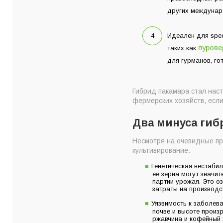
других междунар
Идеален для spec
пурове
таких как
для гурманов, го
Гибрид пакамара стал нас
фермерских хозяйств, если
Два минуса гиб
Несмотря на очевидные пр
культивирование:
Генетическая нестабил
ее зерна могут значи
партии урожая. Это о
затраты на производс
Уязвимость к заболев
почве и высоте произ
ржавчина и кофейный 