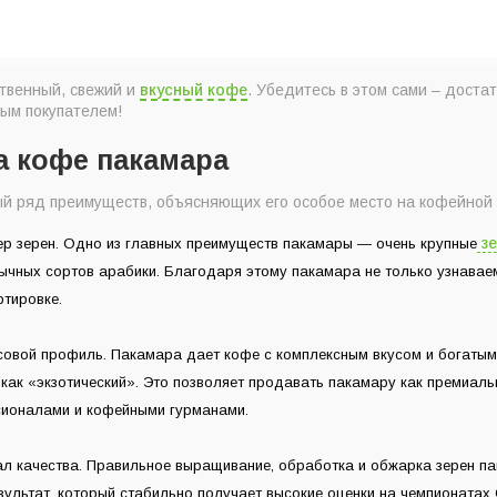
ственный, свежий и
вкусный кофе
. Убедитесь в этом сами – доста
ным покупателем!
 кофе пакамара
й ряд преимуществ, объясняющих его особое место на кофейной 
зе
ер зерен. Одно из главных преимуществ пакамары — очень крупные
ычных сортов арабики. Благодаря этому пакамара не только узнавае
ртировке.
овой профиль. Пакамара дает кофе с комплексным вкусом и богатым
как «экзотический». Это позволяет продавать пакамару как премиаль
ионалами и кофейными гурманами.
ал качества. Правильное выращивание, обработка и обжарка зерен п
ультат, который стабильно получает высокие оценки на чемпионатах C