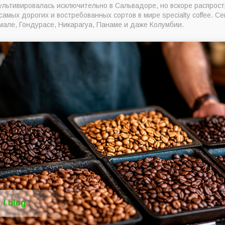
ультивировалась исключительно в Сальвадоре, но вскоре распрос
самых дорогих и востребованных сортов в мире specialty coffee. С
мале, Гондурасе, Никарагуа, Панаме и даже Колумбии.