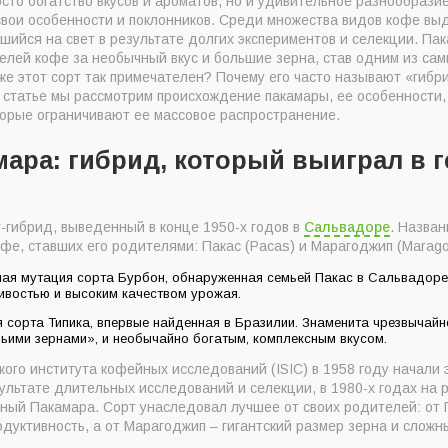
сто богатство вкусов и ароматов, но и удивительное разнообразие
ового профиля
свои особенности и поклонников. Среди множества видов кофе вы
е пакамара
шийся на свет в результате долгих экспериментов и селекции. Па
елей кофе за необычный вкус и большие зерна, став одним из сам
а – нестабильность и неустойчивость
ем же этот сорт так примечателен? Почему его часто называют «гиб
 статье мы рассмотрим происхождение пакамары, ее особенности,
торые ограничивают ее массовое распространение.
мара: гибрид, который выиграл в 
-гибрид, выведенный в конце 1950-х годов в
Сальвадоре
. Назван
фе, ставших его родителями: Пакас (Pacas) и Марагоджип (Marago
ная мутация сорта Бурбон, обнаруженная семьей Пакас в Сальвадоре 
чивостью и высоким качеством урожая.
 сорта Типика, впервые найденная в Бразилии. Знаменита чрезвычайн
ими зернами», и необычайно богатым, комплексным вкусом.
го института кофейных исследований (ISIC) в 1958 году начали 
ультате длительных исследований и селекции, в 1980-х годах на
ный Пакамара. Сорт унаследовал лучшее от своих родителей: от 
родуктивность, а от Марагоджип – гигантский размер зерна и сложн