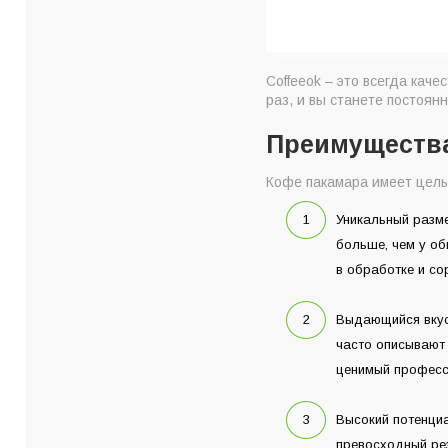
Coffeeok – это всегда каче
раз, и вы станете постоян
Преимущества
Кофе пакамара имеет целы
Уникальный разм
больше, чем у об
в обработке и со
Выдающийся вкус
часто описывают 
ценимый професс
Высокий потенци
превосходный рез