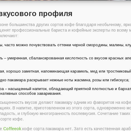
вкусового профиля
оне большинства других сортов кофе благодаря необычному, ярк
ценят профессиональные бариста и кофейные эксперты по всему 
включают:
, часто можно почувствовать оттенки черной смородины, малины, клу
ть – умеренная, сбалансированная кислотность со вкусом красных ап
ная, хорошо заметная, напоминающая карамель, мед или тростниковый
едко пакамара раскрывает нежные ноты жасмина, розы или гибискуса;
ура – насыщенный напиток, обладающий приятной плотностью и бархат
нативных способов заваривания.
сыщенность вкусов делают пакамару одним из фаворитов на кофе
циях. В напитке, приготовленном из этого сорта, одновременно м
ладость, и глубокую многогранность послевкусия. Сочетание таких
 сорте кофе.
не
Coffeeok
кофе сорта пакамара нет. Зато есть качественная ара