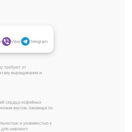
r
Viber
Telegram
ку требуют от
 этапу выращивания и
вший сердца кофейных
ксным вкусом, пакамара по
льностью и уязвимостью к
м для широкого