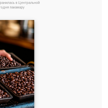
транилась в Центральной
егодня пакамару