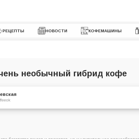
РЕЦЕПТЫ
НОВОСТИ
КОФЕМАШИНЫ
очень необычный гибрид кофе
евская
ffeeok
гибрид, который выиграл в генетическую лотерею