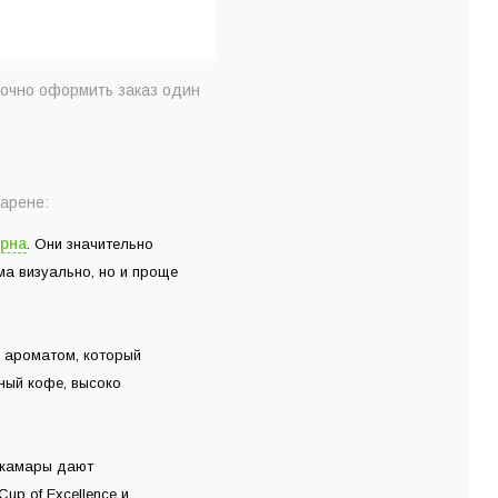
точно оформить заказ один
арене:
рна
. Они значительно
ма визуально, но и проще
 ароматом, который
ный кофе, высоко
акамары дают
up of Excellence и