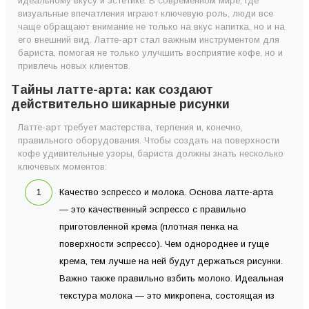
идеальному вкусу и эстетике. В современном мире, где
международные чемпионаты?
визуальные впечатления играют ключевую роль, люди все
чаще обращают внимание не только на вкус напитка, но и на
Что понадобится для создания латте-арта?
его внешний вид. Латте-арт стал важным инструментом для
бариста, помогая не только улучшить восприятие кофе, но и
привлечь новых клиентов.
Тайны латте-арта: как создают
действительно шикарные рисунки
Латте-арт требует мастерства, терпения и, конечно,
правильного оборудования. Чтобы создать на поверхности
кофе удивительные узоры, бариста должны знать несколько
ключевых моментов:
Качество эспрессо и молока. Основа латте-арта
— это качественный эспрессо с правильно
приготовленной крема (плотная пенка на
поверхности эспрессо). Чем однороднее и гуще
крема, тем лучше на ней будут держаться рисунки.
Важно также правильно взбить молоко. Идеальная
текстура молока — это микропена, состоящая из