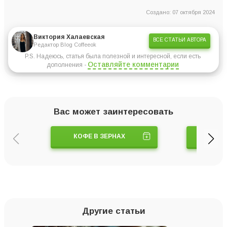
Создано: 07 октября 2024
Виктория Халаевская
ВСЕ СТАТЬИ АВТОРА
Редактор Blog Coffeeok
P.S. Надеюсь, статья была полезной и интересной, если есть
Оставляйте комментарии
дополнения -
Вас может заинтересовать
КОФЕ В ЗЕРНАХ
КОФЕ
Другие статьи