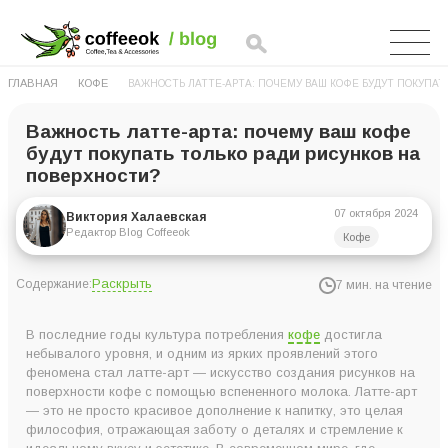
ГЛАВНАЯ
КОФЕ
ВАЖНОСТЬ ЛАТТЕ-АРТА: ПОЧЕМУ ВАШ КОФЕ БУДУТ ПОКУПАТ
Важность латте-арта: почему ваш кофе
будут покупать только ради рисунков на
поверхности?
07 октября 2024
Виктория Халаевская
Редактор Blog Coffeeok
Кофе
Раскрыть
Содержание:
7 мин. на чтение
Тайны латте-арта: как создают действительно шикарные
В последние годы культура потребления
кофе
достигла
рисунки
небывалого уровня, и одним из ярких проявлений этого
феномена стал латте-арт — искусство создания рисунков на
Рисунок на кофе меняет его вкус?
поверхности кофе с помощью вспененного молока. Латте-арт
Почему важен латте-арт?
— это не просто красивое дополнение к напитку, это целая
философия, отражающая заботу о деталях и стремление к
А вы знали, что по латте-арту проводятся