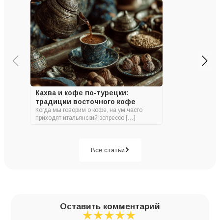
Кахва и кофе по-турецки:
традиции восточного кофе
Когда мы говорим о кофе, на ум часто
приходят итальянский эспрессо […]
Все статьи
Оставить комментарий
★
★
★
★
★
★
★
★
★
★
★
★
★
★
★