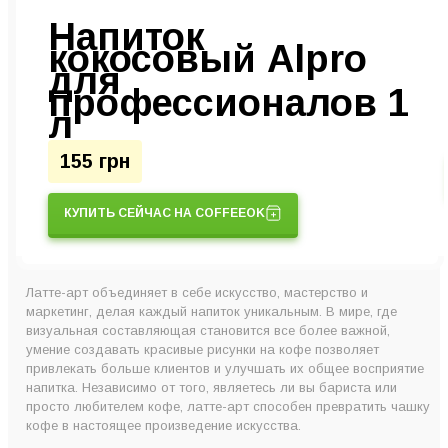
Напиток
кокосовый Alpro
для
профессионалов 1
л
155 грн
КУПИТЬ СЕЙЧАС НА COFFEEOK
Латте-арт объединяет в себе искусство, мастерство и
маркетинг, делая каждый напиток уникальным. В мире, где
визуальная составляющая становится все более важной,
умение создавать красивые рисунки на кофе позволяет
привлекать больше клиентов и улучшать их общее восприятие
напитка. Независимо от того, являетесь ли вы бариста или
просто любителем кофе, латте-арт способен превратить чашку
кофе в настоящее произведение искусства.