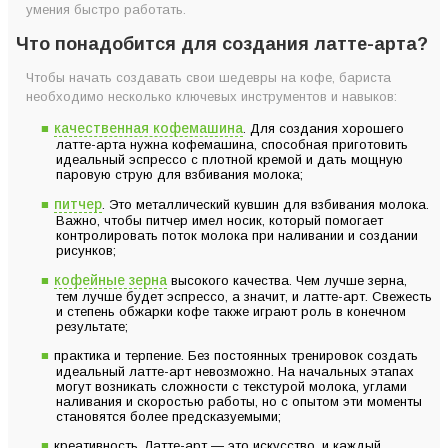
умения быстро работать.
Что понадобится для создания латте-арта?
Чтобы начать создавать свои шедевры на кофе, бариста
необходимо несколько ключевых инструментов и навыков:
качественная кофемашина
. Для создания хорошего
латте-арта нужна кофемашина, способная приготовить
идеальный эспрессо с плотной кремой и дать мощную
паровую струю для взбивания молока;
питчер
. Это металлический кувшин для взбивания молока.
Важно, чтобы питчер имел носик, который помогает
контролировать поток молока при наливании и создании
рисунков;
кофейные зерна
высокого качества. Чем лучше зерна,
тем лучше будет эспрессо, а значит, и латте-арт. Свежесть
и степень обжарки кофе также играют роль в конечном
результате;
практика и терпение. Без постоянных тренировок создать
идеальный латте-арт невозможно. На начальных этапах
могут возникать сложности с текстурой молока, углами
наливания и скоростью работы, но с опытом эти моменты
становятся более предсказуемыми;
креативность. Латте-арт — это искусство, и каждый