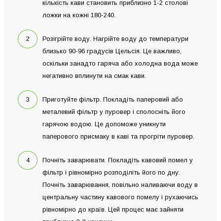
кількість кави становить приблизно 1-2 столові
ложки на кожні 180-240.
Розігрійте воду. Нагрійте воду до температури
близько 90-96 градусів Цельсія. Це важливо,
оскільки занадто гаряча або холодна вода може
негативно вплинути на смак кави.
Приготуйте фільтр. Покладіть паперовий або
металевий фільтр у пуровер і сполосніть його
гарячою водою. Це допоможе уникнути
паперового присмаку в каві та прогріти пуровер.
Почніть заварювати. Покладіть кавовий помел у
фільтр і рівномірно розподіліть його по дну.
Почніть заварювання, повільно наливаючи воду в
центральну частину кавового помелу і рухаючись
рівномірно до країв. Цей процес має зайняти