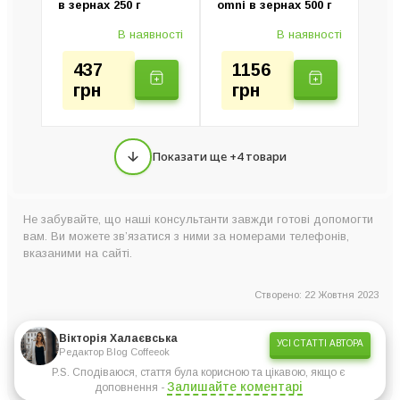
в зернах 250 г
omni в зернах 500 г
В наявності
В наявності
437
1156
грн
грн
Показати ще +4 товари
Не забувайте, що наші консультанти завжди готові допомогти
вам. Ви можете зв’язатися з ними за номерами телефонів,
вказаними на сайті.
Створено: 22 Жовтня 2023
Вікторія Халаєвська
УСІ СТАТТІ АВТОРА
Редактор Blog Coffeeok
P.S. Сподіваюся, стаття була корисною та цікавою, якщо є
Залишайте коментарі
доповнення -