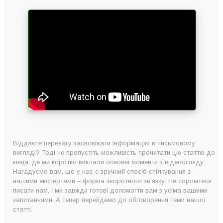
Віддаєте перевагу засвоювати інформацію в письмовому
вигляді? Тоді не пропустіть можливість прочитати цю статтю до
кінця, де ми коротко виклали основні моменти з відеоогляду.
Нагадуємо вам, що у нас є зручний спосіб спілкування з
нашими експертами – форма зворотного зв’язку. Не соромтеся
писати нам, і ми завжди готові допомогти вам з усіма вашими
запитаннями. А тепер перейдемо до обговорення теми нашої
статті.