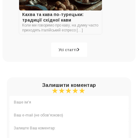
Кахва та кава по-турецьки:
традиції східної кави
Коли ми говоримо про каву, на думку часто
приходять італійський еспресо […]
Усі статті
Залишити коментар
★
★
★
★
★
★
★
★
★
★
★
★
★
★
★