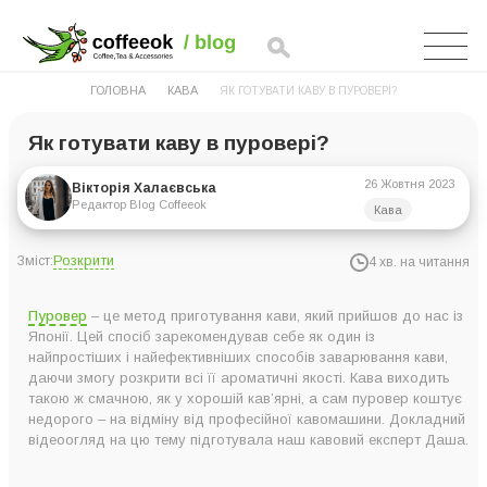
ГОЛОВНА
КАВА
ЯК ГОТУВАТИ КАВУ В ПУРОВЕРІ?
Як готувати каву в пуровері?
26 Жовтня 2023
Вікторія Халаєвська
Редактор Blog Coffeeok
Кава
Розкрити
Зміст:
4 хв. на читання
Що таке пуровер і як його вибрати?
Пуровер
– це метод приготування кави, який прийшов до нас із
Як приготувати каву в пуровері?
Японії. Цей спосіб зарекомендував себе як один із
найпростіших і найефективніших способів заварювання кави,
Купити пуровер в інтернет-магазині Coffeeok
даючи змогу розкрити всі її ароматичні якості. Кава виходить
такою ж смачною, як у хорошій кав’ярні, а сам пуровер коштує
недорого – на відміну від професійної кавомашини. Докладний
відеоогляд на цю тему підготувала наш кавовий експерт Даша.