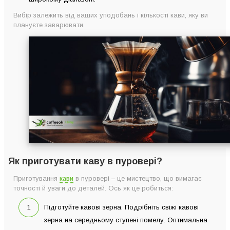
Вибір залежить від ваших уподобань і кількості кави, яку ви
плануєте заварювати.
Як приготувати каву в пуровері?
Приготування
кави
в пуровері – це мистецтво, що вимагає
точності й уваги до деталей. Ось як це робиться:
Підготуйте кавові зерна. Подрібніть свіжі кавові
зерна на середньому ступені помелу. Оптимальна