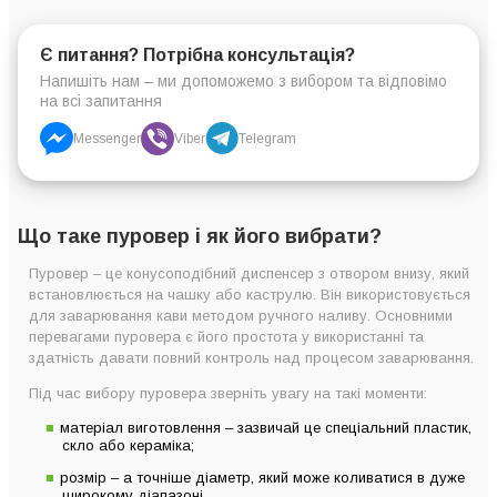
Є питання? Потрібна консультація?
Напишіть нам – ми допоможемо з вибором та відповімо
на всі запитання
Messenger
Viber
Telegram
Що таке пуровер і як його вибрати?
Пуровер – це конусоподібний диспенсер з отвором внизу, який
встановлюється на чашку або каструлю. Він використовується
для заварювання кави методом ручного наливу. Основними
перевагами пуровера є його простота у використанні та
здатність давати повний контроль над процесом заварювання.
Під час вибору пуровера зверніть увагу на такі моменти:
матеріал виготовлення – зазвичай це спеціальний пластик,
скло або кераміка;
розмір – а точніше діаметр, який може коливатися в дуже
широкому діапазоні.