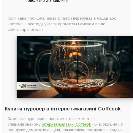
приблизно 2-3 хвилини.
Коли кава пройшла через фільтр і перебуває в чашці або
каструлі, насолоджуйтеся ароматом і смаком вашої
свіжозвареної кави.
Купити пуровер в інтернет-магазині Coffeeok
Замовити пуровери в асортименті ви можете в
спеціалізованому
інтернет-магазині Coffeeok
(Київ, Україна). У
нас дуже демократичні ціни, тільки якісна продукція, швидка