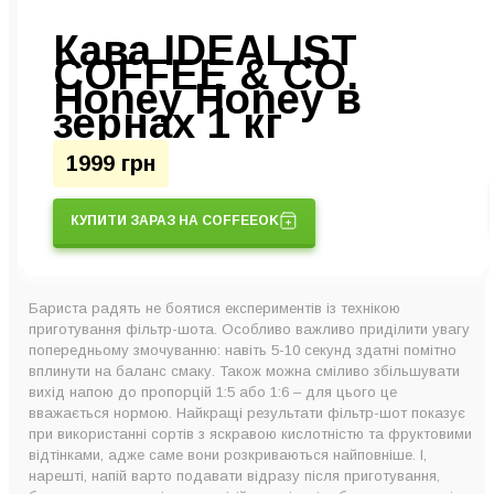
Кава IDEALIST
COFFEE & CO.
Honey Honey в
зернах 1 кг
1999 грн
КУПИТИ ЗАРАЗ НА COFFEEOK
Бариста радять не боятися експериментів із технікою
приготування фільтр-шота. Особливо важливо приділити увагу
попередньому змочуванню: навіть 5-10 секунд здатні помітно
вплинути на баланс смаку. Також можна сміливо збільшувати
вихід напою до пропорцій 1:5 або 1:6 – для цього це
вважається нормою. Найкращі результати фільтр-шот показує
при використанні сортів з яскравою кислотністю та фруктовими
відтінками, адже саме вони розкриваються найповніше. І,
нарешті, напій варто подавати відразу після приготування,