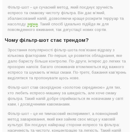
Фільтр-шот – це сучасний метод, який поєднує зручність
еспресо та смакову чистоту фільтра. Він дає м’який,
збалансований напій, дозволяючи краще розкрити терруар та
насолоду
зерна
. Такий спосіб ідеально підійде як для
повсякденного вживання, так дегустації нових сортів.
Чому фільтр-шот стає трендом?
Зростання популярності фільтр-шота пов’язане відразу з
кількома факторами. По-перше, це розвиток обладнання, яке
дало баристу більше контролю. По-друге, інтерес до легких та
прозорих напоїв: багато споживачів втомлюються від важкого
еспресо та шукають м’якіші смаки. По-третє, бажання кав’ярень
виділятися та пропонувати щось нове.
Фільтр-шот став своєрідною «золотою серединою» для тих,
хто любить еспресо-машину за швидкість, але хоче смаку
фільтра. Такий напій добре сприймається як новачками у світі
кави, і досвідченими кавоманами.
Фільтр-шот – це не тимчасовий експеримент, а повноцінний
метод заварювання, який вже зайняв своє місце у кавовій
культурі. Він поєднує найкращі сторони еспресо та фільтра:
насиченість та чистоту, концентрацію та легкість. Такий напій