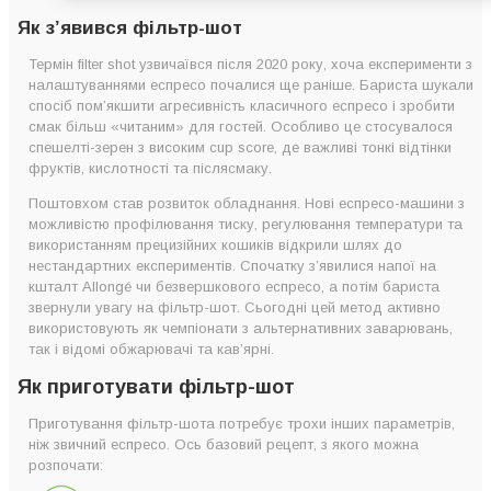
Як з’явився фільтр-шот
Термін filter shot узвичаївся після 2020 року, хоча експерименти з
налаштуваннями еспресо почалися ще раніше. Бариста шукали
спосіб пом’якшити агресивність класичного еспресо і зробити
смак більш «читаним» для гостей. Особливо це стосувалося
спешелті-зерен з високим cup score, де важливі тонкі відтінки
фруктів, кислотності та післясмаку.
Поштовхом став розвиток обладнання. Нові еспресо-машини з
можливістю профілювання тиску, регулювання температури та
використанням прецизійних кошиків відкрили шлях до
нестандартних експериментів. Спочатку з’явилися напої на
кшталт Allongé чи безвершкового еспресо, а потім бариста
звернули увагу на фільтр-шот. Сьогодні цей метод активно
використовують як чемпіонати з альтернативних заварювань,
так і відомі обжарювачі та кав’ярні.
Як приготувати фільтр-шот
Приготування фільтр-шота потребує трохи інших параметрів,
ніж звичний еспресо. Ось базовий рецепт, з якого можна
розпочати: