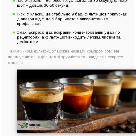
Час екстракції. Еспресо готується за 25-30 секунд, фільтр-
шот – довше, 30-50 секунд.
Тиск. У класиці це стабільно 9 бар, фільтр-шот припускає
діапазон від 5 до 9 бар, часто з використанням
профілювання.
Смак. Еспресо дає яскравий концентрований удар по
рецепторах, а фільтр-шот виходить легким, чистим та
делікатним.
Таким чином, фільтр-шот можна назвати компромісом: він
поєднує читання фільтра зі зручністю та швидкістю еспресо-
машини.