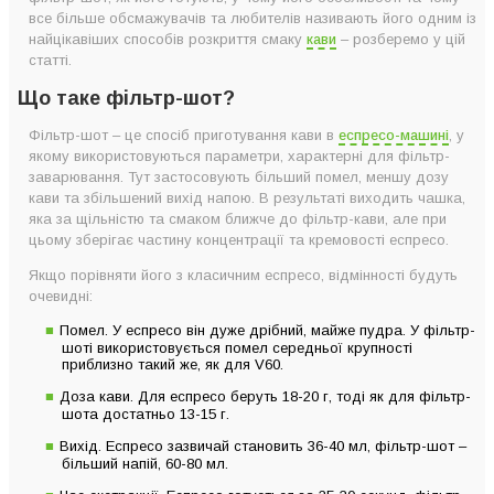
все більше обсмажувачів та любителів називають його одним із
найцікавіших способів розкриття смаку
кави
– розберемо у цій
статті.
Що таке фільтр-шот?
Фільтр-шот – це спосіб приготування кави в
еспресо-машині
, у
якому використовуються параметри, характерні для фільтр-
заварювання. Тут застосовують більший помел, меншу дозу
кави та збільшений вихід напою. В результаті виходить чашка,
яка за щільністю та смаком ближче до фільтр-кави, але при
цьому зберігає частину концентрації та кремовості еспресо.
Якщо порівняти його з класичним еспресо, відмінності будуть
очевидні:
Помел. У еспресо він дуже дрібний, майже пудра. У фільтр-
шоті використовується помел середньої крупності
приблизно такий же, як для V60.
Доза кави. Для еспресо беруть 18-20 г, тоді як для фільтр-
шота достатньо 13-15 г.
Вихід. Еспресо зазвичай становить 36-40 мл, фільтр-шот –
більший напій, 60-80 мл.