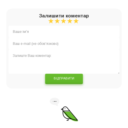
Залишити коментар
★
★
★
★
★
★
★
★
★
★
★
★
★
★
★
ВІДПРАВИТИ