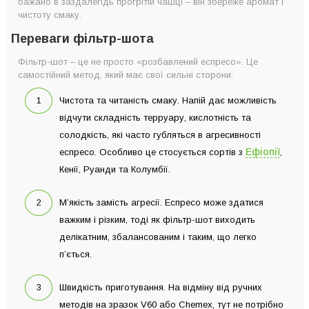
бажано в заздалегідь прогрітій чашці – він збереже аромат і
чистоту смаку.
Переваги фільтр-шота
Фільтр-шот – це не просто «розбавлений еспресо». Це
самостійний метод, який має свої сильні сторони:
Чистота та читаність смаку. Напій дає можливість
відчути складність терруару, кислотність та
солодкість, які часто губляться в агресивності
Ефіопії
еспресо. Особливо це стосується сортів з
,
Кенії, Руанди та Колумбії.
М’якість замість агресії. Еспресо може здатися
важким і різким, тоді як фільтр-шот виходить
делікатним, збалансованим і таким, що легко
п’ється.
Швидкість приготування. На відміну від ручних
методів на зразок V60 або Chemex, тут не потрібно