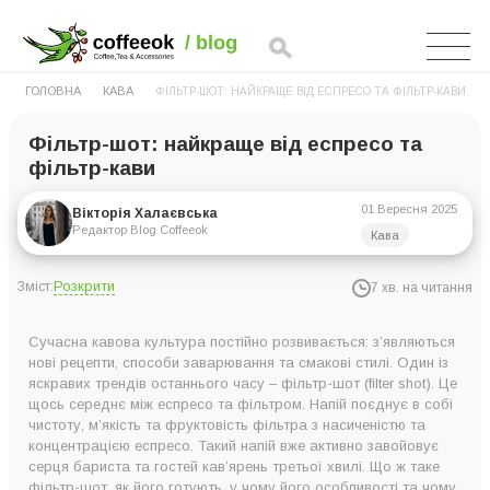
ГОЛОВНА
КАВА
ФІЛЬТР-ШОТ: НАЙКРАЩЕ ВІД ЕСПРЕСО ТА ФІЛЬТР-КАВИ
Фільтр-шот: найкраще від еспресо та
фільтр-кави
01 Вересня 2025
Вікторія Халаєвська
Редактор Blog Coffeeok
Кава
Розкрити
Зміст:
7 хв. на читання
Що таке фільтр-шот?
Сучасна кавова культура постійно розвивається: з’являються
Як з’явився фільтр-шот
нові рецепти, способи заварювання та смакові стилі. Один із
яскравих трендів останнього часу – фільтр-шот (filter shot). Це
Як приготувати фільтр-шот
щось середнє між еспресо та фільтром. Напій поєднує в собі
Переваги фільтр-шота
чистоту, м’якість та фруктовість фільтра з насиченістю та
концентрацією еспресо. Такий напій вже активно завойовує
Чому фільтр-шот стає трендом?
серця бариста та гостей кав’ярень третьої хвилі. Що ж таке
фільтр-шот, як його готують, у чому його особливості та чому