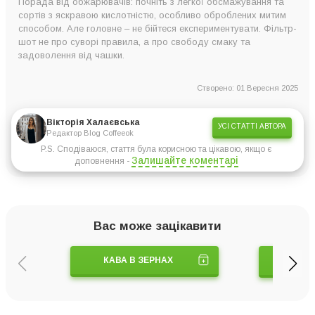
Порада від обжарювачів: почніть з легкої обсмажування та
сортів з яскравою кислотністю, особливо оброблених митим
способом. Але головне – не бійтеся експериментувати. Фільтр-
шот не про суворі правила, а про свободу смаку та
задоволення від чашки.
Створено: 01 Вересня 2025
Вікторія Халаєвська
УСІ СТАТТІ АВТОРА
Редактор Blog Coffeeok
P.S. Сподіваюся, стаття була корисною та цікавою, якщо є
Залишайте коментарі
доповнення -
Вас може зацікавити
КАВА В ЗЕРНАХ
КАВ