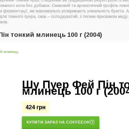
сованого кола без добавок. Смаковий та ароматичний профіль пов
м ферментації, які максимально розкривають унікальність букета. 
для темного пуера, смак – солодкуватий, з легким присмаком меду
анів.
Пін тонкий млинець 100 г (2004)
Шу Пуер Фей Пін т
млинець 100 г (200
424 грн
КУПИТИ ЗАРАЗ НА COFFEEOK