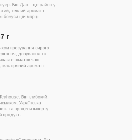
пуер. Бін Дао – це район у
стий, теплий аромат і
і бонуси цій марці
7 г
ляхом пресування сирого
ерігання, дозування та
биваєте шматок чаю
, має пряний аромат і
Teahouse. Він глибокий,
ясмаком. Українська
сть та процеси імпорту
й продукт.
коякісної сировини. Він