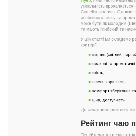
Пуер
, який часто називают
10. Пуер Туо з Жасм
унікальність проявляється 
9. Шен Пуер Jing Lo
Camellia sinensis. Однією
особливого смаку та аромат
8. Шу Пуер Jing Lon
може бути як молодим (Шен)
7. Шу пуер Chenxian
та мають глибокий та наси
6. Шу Пуер Міні То
У цій статті ми складемо ре
критерії:
5. Шен Пуер Бін Да
4. Шен Пуер Золоти
вік, тип (світлий, чорний
3. Шен Пуер Teahou
смакові та ароматичні
2. Шу Пуер Ювілейн
якість;
1. Шу Пуер Фей Пін 
ефект, корисність;
Топ-10 марок найкр
комфорт зберігання т
Як правильно вибра
ціна, доступність.
Головні критерії га
До складання рейтингу ми з
Рейтинг чаю п
Перейдемо до результатів 