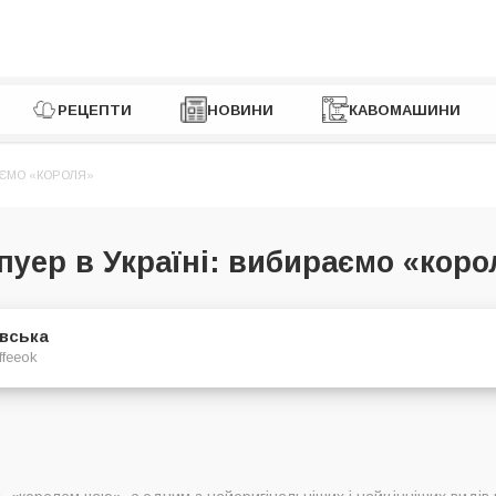
РЕЦЕПТИ
НОВИНИ
КАВОМАШИНИ
АЄМО «КОРОЛЯ»
пуер в Україні: вибираємо «коро
євська
ffeeok
Україні