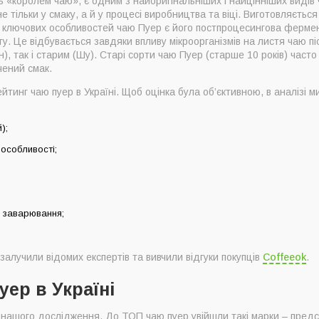
ь «королем чаю», є одним з найоригінальніших і найцінніших видів ч
іном Діамантовий дракон пак. із фольги 100 г
не тільки у смаку, а й у процесі виробництва та віці. Виготовляєтьс
ng Дорожній 2020 р 100 г
 з ключових особливостей чаю Пуер є його постпроцесингова ферме
у. Це відбувається завдяки впливу мікроорганізмів на листя чаю п
g у бамбуку 100 г
, так і старим (Шу). Старі сорти чаю Пуер (старше 10 років) част
g Yayun 357 г
чений смак.
ча з трояндою 100 г
йтинг чаю пуер в Україні. Щоб оцінка була об’єктивною, в аналізі ми
о Чяао Му Хун Де 357 г
й Павич млинець 2014 р. Чинг Юн 357 г
);
se № 10 Глибоке море 357 г
 особливості;
ий 2018 р Шу Дай Цзі 357 г
тонкий млинець 100 г (2004)
ащого чаю пуер за версією Coffeeok
а заварювання;
ти чай пуер
рного чаю пуер
алучили відомих експертів та вивчили відгуки покупців
Coffeeok
.
уер в Україні
нашого дослідження. До ТОП чаю пуер увійшли такі марки – предст