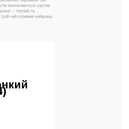
ністю визначаються сортом
Аромат – теплий та
. Цей чай отримав найкращі
онкий
4)