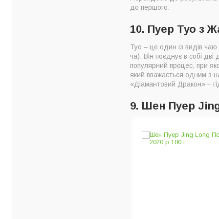
до першого.
10. Пуер Туо з 
Туо – це один із видів чаю
ча). Він поєднує в собі дв
популярний процес, при як
який вважається одним з н
«Діамантовий Дракон» – гі
9. Шен Пуер Jin