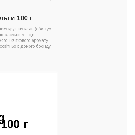
льги 100 г
ких круглих кеків (або туо
чаю жасмином – це
го і квіткового аромату,
сесвітньо відомого бренду
g
100 г