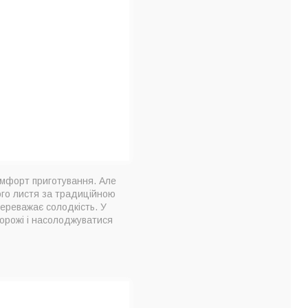
омфорт приготування. Але
ного листя за традиційною
переважає солодкість. У
дорожі і насолоджуватися