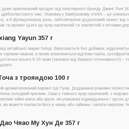
в дуже оригінальний продукт від популярного бренду Джинг Лонг (К
 дрібнолистового чаю. Упаковка у бамбуковому стеблі – це унікальн
у, а й функціональну роль, забезпечуючи додатковий захист від зо
Смак та аромат цього шу пуер насичений та землястий з нотками де
xiang Yayun 357 г
від китайської марки Getup. Випускається без добавок, відрізняєт
 терпким смаком, в якому вловлюються відтінки горіха, сухофруктів
статньо всього 8-15 грам (залежно від бажаної інтенсивності) – т
адовго.
 Точа з трояндою 100 г
ий ароматизований варіант Шу Пуер. Додавання рожевих пелюсток
злегка солодкий присмак. Смак у темного пуер насичений, з яскраво
великі чайні кекси або круги, які упаковані індивідуально і зручні
ки, ви можете покласти його в чашку або гайвань і залити окропом. 
 Дао Чяао Му Хун Де 357 г