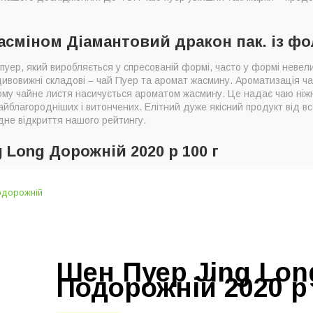
Жасміном Діамантовий дракон пак. із фо
 пуер, який виробляється у спресованій формі, часто у формі невели
і дивовижні складові – чай Пуер та аромат жасмину. Ароматизація 
ому чайне листя насичується ароматом жасмину. Це надає чаю ніжно
айблагородніших і витончених. Елітний дуже якісний продукт від в
дне відкриття нашого рейтингу.
g Long Дорожній 2020 р 100 г
Шен Пуер Jing Lon
Подорожній 2020 р 