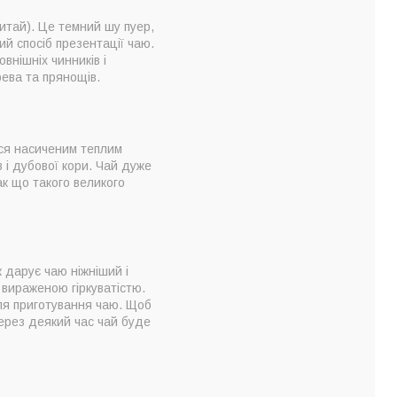
итай). Це темний шу пуер,
ий спосіб презентації чаю.
внішніх чинників і
рева та прянощів.
ься насиченим теплим
 і дубової кори. Чай дуже
ак що такого великого
 дарує чаю ніжніший і
 вираженою гіркуватістю.
 для приготування чаю. Щоб
Через деякий час чай буде