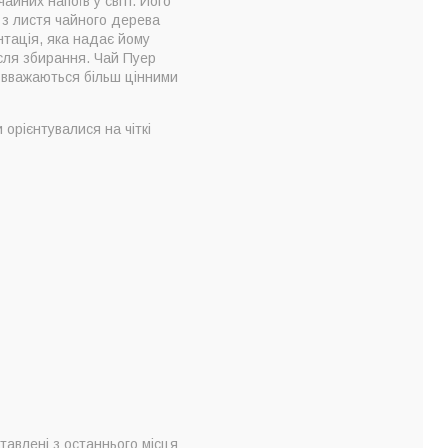
айних напоїв у світі. Його
я з листя чайного дерева
нтація, яка надає йому
ісля збирання. Чай Пуер
о вважаються більш цінними
 орієнтувалися на чіткі
авлені з останнього місця