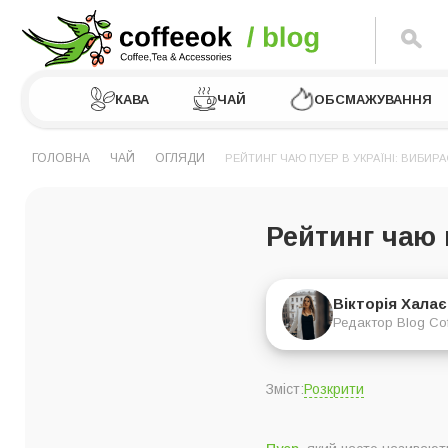
КАВА
ЧАЙ
ОБСМАЖУВАННЯ
ГОЛОВНА
ЧАЙ
ОГЛЯДИ
РЕЙТИНГ ЧАЮ ПУЕР В УКРАЇНІ: ВИБИР
Рейтинг чаю 
Вікторія Хала
Редактор Blog Co
Розкрити
Зміст:
Рейтинг чаю пуер в 