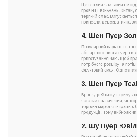
Це світлий чай, який не пі
провінції Юньнань, Китай,
терпкий смак. Випускається
принесла демократична варт
4. Шен Пуер Зол
Популярний варіант світлог
або зрілого листя пуера в 
приготування чаю. Щоб при
потрібного розміру, а поті
фруктовий смак. Однозначн
3. Шен Пуер Tea
Бронзу рейтингу отримує с
багатий і насичений, як мо
торгова марка співпрацює 
продукції. Тому вибираючи 
2. Шу Пуер Ювіл
Відмінний преміальний п’ят