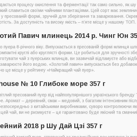
ддається процесу окислення та ферментації так само сильно, як шу 
 який славиться своїми чайними плантаціями. Цей сорт має земляни
 у пресованій формі, зручній для зберігання та заварювання. Окрем
ість. За доступність та високу якість – п’яте місце у нашому ТОП.
отий Павич млинець 2014 р. Чинг Юн 35
о пуера 8-річного віку. Випускається в пресованій формі млинця ш
компактні круглі або круглясті форми. Це робиться для зручності зб
готувати чай з пуерських млинців, ви зазвичай відламуєте або від
м заварюєте його водою. «Золотий павич» випускається без добавок
о це місце у рейтингу «Найкращий чай пуер».
house № 10 Глибоке море 357 г
вітлий пресований пуер від найпопулярнішого українського бренду 
ре. Аромат – деревний, смак – медовий, з багатим інтенсивним післ
безпосередньо з китайськими виробниками, суворо контролюючи які
цей чай, ви не ризикуєте – це гарантовано буде якісний та смачни
ейний 2018 р Шу Дай Цзі 357 г
ирічний темний пуер, створений за традиційною рецептурою із висо