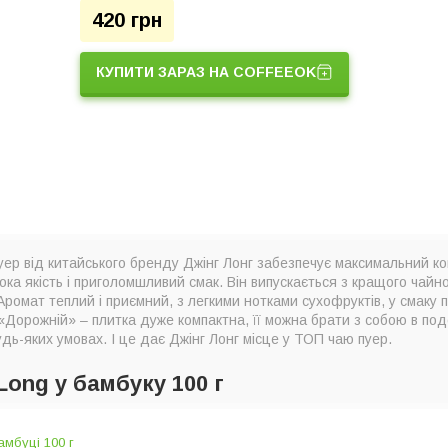
420 грн
КУПИТИ ЗАРАЗ НА COFFEEOK
ер від китайського бренду Джінг Лонг забезпечує максимальний к
сока якість і приголомшливий смак. Він випускається з кращого чай
Аромат теплий і приємний, з легкими нотками сухофруктів, у смаку 
 «Дорожній» – плитка дуже компактна, її можна брати з собою в по
дь-яких умовах. І це дає Джінг Лонг місце у ТОП чаю пуер.
Long у бамбуку 100 г