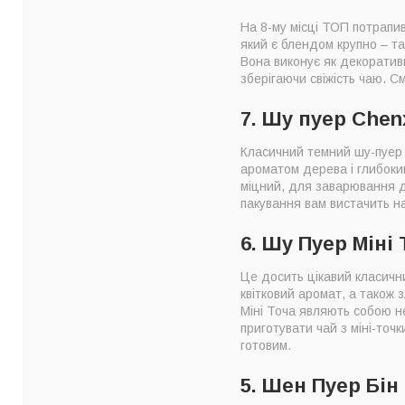
На 8-му місці ТОП потрапи
який є блендом крупно – та
Вона виконує як декоративн
зберігаючи свіжість чаю. 
7. Шу пуер Chen
Класичний темний шу-пуер 
ароматом дерева і глибоким
міцний, для заварювання до
пакування вам вистачить н
6. Шу Пуер Міні
Це досить цікавий класичн
квітковий аромат, а також 
Міні Точа являють собою не
приготувати чай з міні-точ
готовим.
5. Шен Пуер Бін