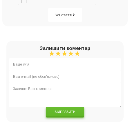
[…]
Усі статті
Залишити коментар
★
★
★
★
★
★
★
★
★
★
★
★
★
★
★
ВІДПРАВИТИ