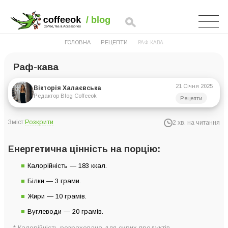
ГОЛОВНА
РЕЦЕПТИ
РАФ-КАВА
Раф-кава
21 Січня 2025
Вікторія Халаєвська
Редактор Blog Coffeeok
Рецепти
Розкрити
Зміст:
2 хв. на читання
Енергетична цінність на порцію:
Енергетична цінність на порцію:
Інгредієнти для 2 порцій:
Калорійність — 183 ккал.
Інструкція приготування.
Білки — 3 грами.
Жири — 10 грамів.
Вуглеводи — 20 грамів.
* Калорійність розрахована для сирих продуктів.