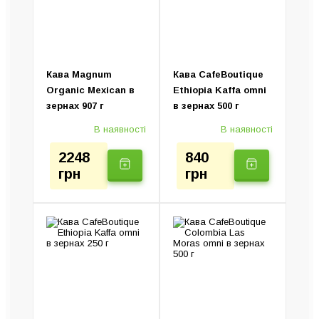
Ручні кавоварки
Колд Брю (Пристрій)
Електротурки
Кава Magnum
Кава CafeBoutique
Organic Mexican в
Ethiopia Kaffa omni
зернах 907 г
в зернах 500 г
В наявності
В наявності
2248
840
грн
грн