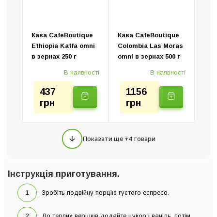
Кава CafeBoutique
Кава CafeBoutique
Ethiopia Kaffa omni
Colombia Las Moras
в зернах 250 г
omni в зернах 500 г
В наявності
В наявності
437
1156
грн
грн
Показати ще +4 товари
Інструкція приготування.
Зробіть подвійну порцію густого еспресо.
До теплих вершків додайте цукор і ваніль, потім