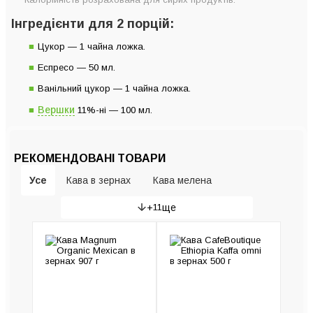
Інгредієнти для 2 порцій:
Цукор — 1 чайна ложка.
Еспресо — 50 мл.
Ванільний цукор — 1 чайна ложка.
Вершки
11%-ні — 100 мл.
РЕКОМЕНДОВАНІ ТОВАРИ
Усе
Кава в зернах
Кава мелена
+
11
ще
Гейзерні кавоварки
Рожкові кавоварки
Кавомашини
Кавомолки
Пуровери та сервери
Капсульні кавомашини
Турки (Джезви)
Крапельні кавоварки