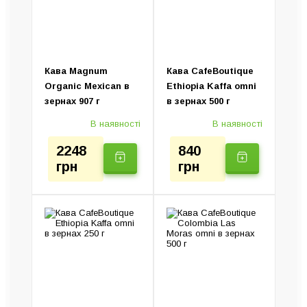
Ручні кавоварки
Колд Брю (Пристрій)
Електротурки
Кава Magnum
Кава CafeBoutique
Organic Mexican в
Ethiopia Kaffa omni
зернах 907 г
в зернах 500 г
В наявності
В наявності
2248
840
грн
грн