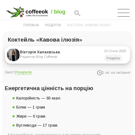
ГОЛОВНА
РЕЦЕПТИ
КОКТЕЙЛЬ «КАВОВА ІЛЮЗІЯ»
Коктейль «Кавова ілюзія»
23 Січня 2025
Вікторія Халаєвська
Редактор Blog Coffeeok
Рецепти
Розкрити
Зміст:
2 хв. на читання
Енергетична цінність на порцію
Енергетична цінність на порцію
Інгредієнти на 1 порцію
Калорійність — 93 ккал.
Інструкція з приготування
Білки — 1 грам.
Жири — 0 грам.
Вуглеводи — 17 грам.
* Калорійність розрахована для сирих продуктів