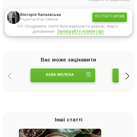
Вікторія Халаєвська
УСІ СТАТТІ АВТОРА
Редактор Blog Coffeeok
P.S. Сподіваюся, стаття була корисною та цікавою, якщо є
Залишайте коментарі
доповнення -
Вас може зацікавити
КАВА МЕЛЕНА
ТУРК
Інші статті