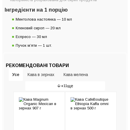
Інгредієнти на 1 порцію
Ментолова настоянка — 10 мл
Кленовий сироп — 20 мл
Еспресо — 30 мл
Пучок м’яти — 1 шт.
РЕКОМЕНДОВАНІ ТОВАРИ
Усе
Кава в зернах
Кава мелена
+
11
ще
Гейзерні кавоварки
Рожкові кавоварки
Кавомашини
Кавомолки
Пуровери та сервери
Капсульні кавомашини
Турки (Джезви)
Крапельні кавоварки