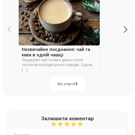
Незвичайне поєднання: чай та
кава в одній чашці
Традиційні чай та кава давно стали
частиною культури різних народів. Однак
[…]
Усі статті
Залишити коментар
★
★
★
★
★
★
★
★
★
★
★
★
★
★
★