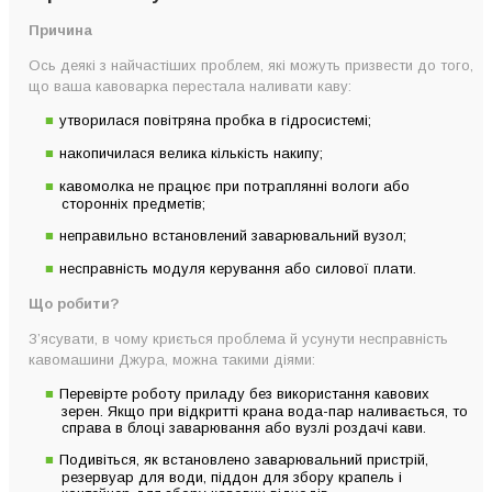
Причина
Ось деякі з найчастіших проблем, які можуть призвести до того,
що ваша кавоварка перестала наливати каву:
утворилася повітряна пробка в гідросистемі;
накопичилася велика кількість накипу;
кавомолка не працює при потраплянні вологи або
сторонніх предметів;
неправильно встановлений заварювальний вузол;
несправність модуля керування або силової плати.
Що робити?
З’ясувати, в чому криється проблема й усунути несправність
кавомашини Джура, можна такими діями:
Перевірте роботу приладу без використання кавових
зерен. Якщо при відкритті крана вода-пар наливається, то
справа в блоці заварювання або вузлі роздачі кави.
Подивіться, як встановлено заварювальний пристрій,
резервуар для води, піддон для збору крапель і