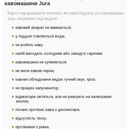
Кавомашина не зупиняється
кавомашини Jura
Не меле кавові зерна
Варто перерахувати поломки, які переслідують усі кавомашини
Кавове обладнання видає гучний звук, тріск
Jura, незалежно від моделі:
Не працює капучинатор
кавовий апарат не вмикається;
Індикатори світяться, але не реагують на натискання
у піддоні з’являється вода;
кнопок
не робить каву;
Погано протікає кава з диспенсера
напій виходить холодним або занадто гарячим;
Відсутність тиску
кавомашина не зупиняється;
Протікання з ріжка
не меле кавові зерна;
Неможливо усунути поломку або помилку своїми силами
кавове обладнання видає гучний звук, тріск;
не працює капучинатор;
індикатори світяться, але не реагують на натискання
кнопок;
погано протікає кава з диспенсера;
відсутність тиску;
протікання з ріжка.