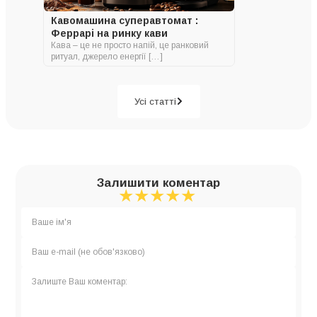
Кавомашина суперавтомат :
Феррарі на ринку кави
Кава – це не просто напій, це ранковий
ритуал, джерело енергії […]
Усі статті
Залишити коментар
★
★
★
★
★
★
★
★
★
★
★
★
★
★
★