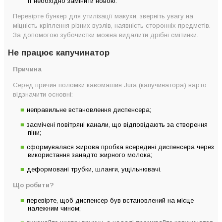
її необхідно замінити новою.
Перевірте бункер для утилізації макухи, зверніть увагу на
міцність кріплення різних вузлів, наявність сторонніх предметів.
За допомогою зубочистки можна видалити дрібні смітинки.
Не працює капучинатор
Причина
Серед причин поломки кавомашин Jura (капучинатора) варто
відзначити основні:
неправильне встановлення диспенсера;
засмічені повітряні канали, що відповідають за створення
піни;
сформувалася жирова пробка всередині диспенсера через
використання занадто жирного молока;
деформовані трубки, шланги, ущільнювачі.
Що робити?
перевірте, щоб диспенсер був встановлений на місце
належним чином;