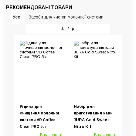
РЕКОМЕНДОВАНІ ТОВАРИ
Усе
Засоби для чистки молочної системи
+
2
ще
Аксесуари для кавомашин
Універсальні засоби для кавомашин
Набір для
Рідина для
приготування кави
очищення молочної
JURA Cold Sweet
системи VD Coffee
Nitro Kit
Clean PRO 5 л
В наявності
В наявності