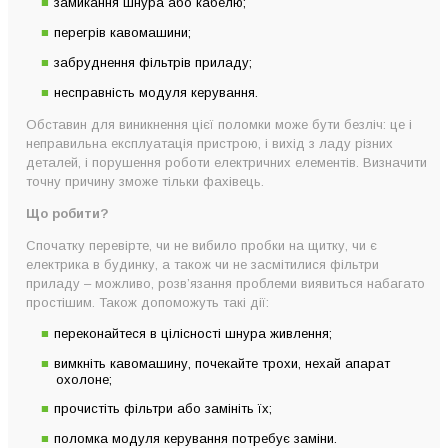
замикання шнура або кабелю;
перегрів кавомашини;
забруднення фільтрів приладу;
несправність модуля керування.
Обставин для виникнення цієї поломки може бути безліч: це і
неправильна експлуатація пристрою, і вихід з ладу різних
деталей, і порушення роботи електричних елементів. Визначити
точну причину зможе тільки фахівець.
Що робити?
Спочатку перевірте, чи не вибило пробки на щитку, чи є
електрика в будинку, а також чи не засмітилися фільтри
приладу – можливо, розв’язання проблеми виявиться набагато
простішим. Також допоможуть такі дії:
переконайтеся в цілісності шнура живлення;
вимкніть кавомашину, почекайте трохи, нехай апарат
охолоне;
прочистіть фільтри або замініть їх;
поломка модуля керування потребує заміни.