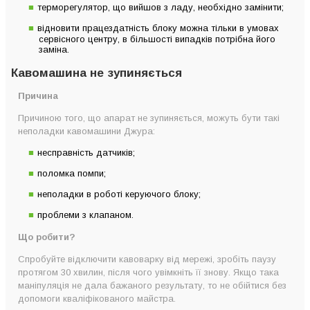
терморегулятор, що вийшов з ладу, необхідно замінити;
відновити працездатність блоку можна тільки в умовах
сервісного центру, в більшості випадків потрібна його
заміна.
Кавомашина не зупиняється
Причина
Причиною того, що апарат не зупиняється, можуть бути такі
неполадки кавомашини Джура:
несправність датчиків;
поломка помпи;
неполадки в роботі керуючого блоку;
проблеми з клапаном.
Що робити?
Спробуйте відключити кавоварку від мережі, зробіть паузу
протягом 30 хвилин, після чого увімкніть її знову. Якщо така
маніпуляція не дала бажаного результату, то не обійтися без
допомоги кваліфікованого майстра.