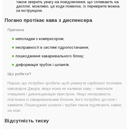
також зверніть увагу на повідомлення, що спливають на
дисплеї, можливо, це коди помилок, їх перевірити можна
за інструкцією.
Погано протікає кава з диспенсера
Причина
неполадки з компресором;
несправності в системі гідропостачання;
пошкодження заварювального блоку;
деформація трубок і шлангів.
Що робити?
Перше, що потрібно зробити, щоб уникнути серйозної поломки
кавоварок Джура, якщо вона не наливає каву, – виконати
очищення і декальцинацію пристрою. Якщо несправність
пов’язана із заварювальним блоком, його потрібно дістати і
замінити. Пошкоджені шланги і трубки також підлягають заміні
на нові.
Відсутність тиску