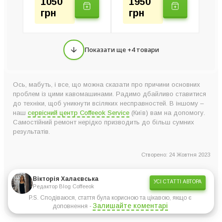
1050
1950
грн
грн
Показати ще +4 товари
Ось, мабуть, і все, що можна сказати про причини основних
проблем із цими кавомашинами. Радимо дбайливо ставитися
до техніки, щоб уникнути всіляких несправностей. В іншому –
наш
сервісний центр Coffeeok Service
(Київ) вам на допомогу.
Самостійний ремонт нерідко призводить до більш сумних
результатів.
Створено: 24 Жовтня 2023
Вікторія Халаєвська
УСІ СТАТТІ АВТОРА
Редактор Blog Coffeeok
P.S. Сподіваюся, стаття була корисною та цікавою, якщо є
Залишайте коментарі
доповнення -