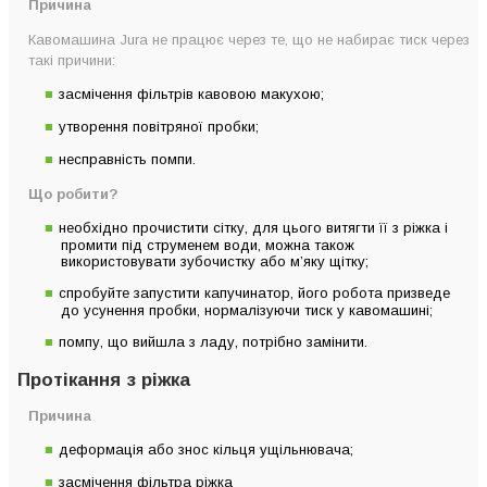
Причина
Кавомашина Jura не працює через те, що не набирає тиск через
такі причини:
засмічення фільтрів кавовою макухою;
утворення повітряної пробки;
несправність помпи.
Що робити?
необхідно прочистити сітку, для цього витягти її з ріжка і
промити під струменем води, можна також
використовувати зубочистку або м’яку щітку;
спробуйте запустити капучинатор, його робота призведе
до усунення пробки, нормалізуючи тиск у кавомашині;
помпу, що вийшла з ладу, потрібно замінити.
Протікання з ріжка
Причина
деформація або знос кільця ущільнювача;
засмічення фільтра ріжка