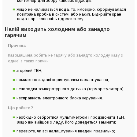
контейнер для збору кавових відходів.
Якщо не наливається вода, то, ймовірно, сформувалася
повітряна пробка в системі або накип. Відкрийте кран
вода-пар і заповніть гідросистему.
Напій виходить холодним або занадто
гарячим
Причина
Кавомашина робить не гарячу або занадто холодну каву з
однієї з таких причин:
згорілий ТЕН;
помилково задані користувачем налаштування;
неполадки температурного датчика (терморегулятора);
несправність електронного блока керування.
Що робити?
необхідно озброїтися мультиметром і продзвонити ТЕН,
якщо він вийшов з ладу, його доведеться замінити;
перевірте, чи всі налаштування введені правильно;