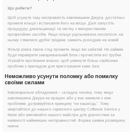
Що робити?
Щоб усунути таку несправність кавомашини Джура, достатньо
промити кільце і встановити його на місце. Далі запустіть
процедуру декальцинації та чистку з використанням
професійних засобів. Якщо кільце ущільнювача зносилося, на
ньому з’явилися дрібні тріщини, замініть розхідник на новий.
Фільтр ріжка також слід промити, якщо він забитий. Не зайвим
буде перевірити заварювальний блок і прочистити всі трубки.
Усувайте протікання вчасно, щоб уникнути більш серйозних
проблем з приладом для приготування кави Jura.
Неможливо усунути поломку або помилку
своїми силами
Кавоварильне обладнання – складна техніка, тому якщо
кавомашина Джура не працює або у вас виникли з нею
проблеми, дотримуйтеся принципу “не нашкодь”. Тому
звертайтеся до нашого сервісного центру Coffeeok Service у
Києві або викликайте нашого майстра для діагностики за
наявності найменших несправностей. Форма заявки розміщена
нижче.