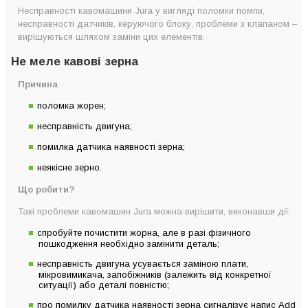
Несправності кавомашини Jura у вигляді поломки помпи,
несправності датчиків, керуючого блоку, проблеми з клапаном –
вирішуються шляхом заміни цих елементів.
Не меле кавові зерна
Причина
поломка жорен;
несправність двигуна;
помилка датчика наявності зерна;
неякісне зерно.
Що робити?
Такі проблеми кавомашин Jura можна вирішити, виконавши дії:
спробуйте почистити жорна, але в разі фізичного
пошкодження необхідно замінити деталь;
несправність двигуна усувається заміною плати,
мікровимикача, запобіжників (залежить від конкретної
ситуації) або деталі повністю;
про помилку датчика наявності зерна сигналізує напис Add