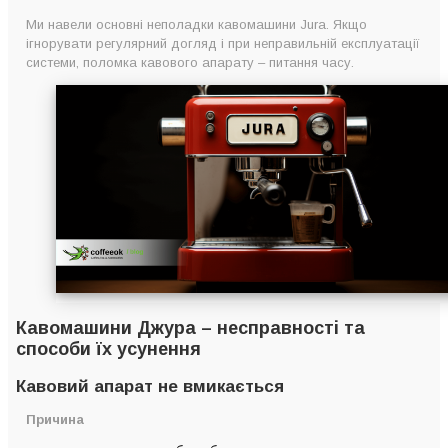
Ми навели основні неполадки кавомашини Jura. Якщо
ігнорувати регулярний догляд і при неправильній експлуатації
системи, поломка кавового апарату – питання часу.
Кавомашини Джура – несправності та
способи їх усунення
Кавовий апарат не вмикається
Причина