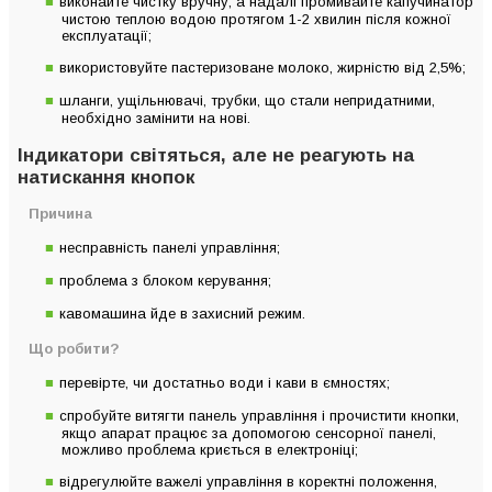
виконайте чистку вручну, а надалі промивайте капучинатор
чистою теплою водою протягом 1-2 хвилин після кожної
експлуатації;
використовуйте пастеризоване молоко, жирністю від 2,5%;
шланги, ущільнювачі, трубки, що стали непридатними,
необхідно замінити на нові.
Індикатори світяться, але не реагують на
натискання кнопок
Причина
несправність панелі управління;
проблема з блоком керування;
кавомашина йде в захисний режим.
Що робити?
перевірте, чи достатньо води і кави в ємностях;
спробуйте витягти панель управління і прочистити кнопки,
якщо апарат працює за допомогою сенсорної панелі,
можливо проблема криється в електроніці;
відрегулюйте важелі управління в коректні положення,