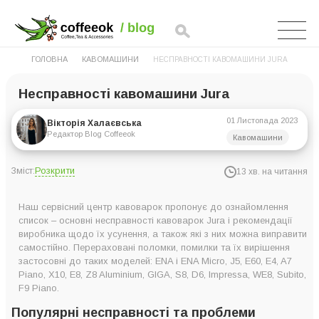
ГОЛОВНА
КАВОМАШИНИ
НЕСПРАВНОСТІ КАВОМАШИНИ JURA
Несправності кавомашини Jura
01 Листопада 2023
Вікторія Халаєвська
Редактор Blog Coffeeok
Кавомашини
Розкрити
Зміст:
13 хв. на читання
Популярні несправності та проблеми кавомашини Jura
Наш сервісний центр кавоварок пропонує до ознайомлення
Кавомашини Джура – несправності та способи їх усунення
список – основні несправності кавоварок Jura і рекомендації
виробника щодо їх усунення, а також які з них можна виправити
Кавовий апарат не вмикається
самостійно. Перераховані поломки, помилки та їх вирішення
У піддоні з’являється вода
застосовні до таких моделей: ENA і ENA Micro, J5, E60, E4, A7
Piano, X10, E8, Z8 Aluminium, GIGA, S8, D6, Impressa, WE8, Subito,
Не робить каву
F9 Piano.
Напій виходить холодним або занадто гарячим
Популярні несправності та проблеми