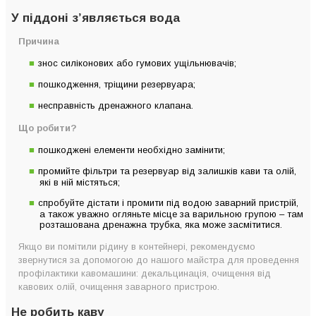
У піддоні з’являється вода
Причина
знос силіконових або гумових ущільнювачів;
пошкодження, тріщини резервуара;
несправність дренажного клапана.
Що робити?
пошкоджені елементи необхідно замінити;
промийте фільтри та резервуар від залишків кави та олій,
які в ній містяться;
спробуйте дістати і промити під водою заварний пристрій,
а також уважно огляньте місце за варильною групою – там
розташована дренажна трубка, яка може засмітитися.
Якщо ви помітили рідину в контейнері, рекомендуємо
звернутися за допомогою до нашого майстра для проведення
профілактики кавомашини: декальцинація, очищення від
кавових олій, очищення заварного пристрою.
Не робить каву