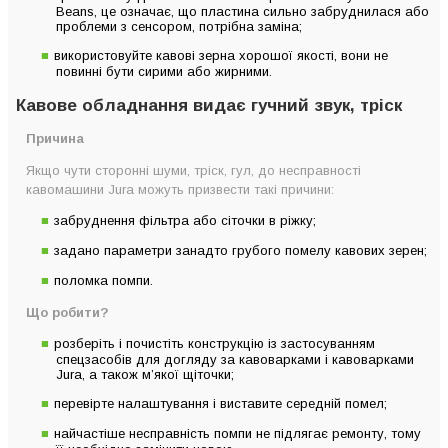
Beans, це означає, що пластина сильно забруднилася або
проблеми з сенсором, потрібна заміна;
використовуйте кавові зерна хорошої якості, вони не
повинні бути сирими або жирними.
Кавове обладнання видає гучний звук, тріск
Причина
Якщо чути сторонні шуми, тріск, гул, до несправності
кавомашини Jura можуть призвести такі причини:
забруднення фільтра або сіточки в ріжку;
задано параметри занадто грубого помелу кавових зерен;
поломка помпи.
Що робити?
розберіть і почистіть конструкцію із застосуванням
спецзасобів для догляду за кавоварками і кавоварками
Jura, а також м’якої щіточки;
перевірте налаштування і виставите середній помел;
найчастіше несправність помпи не підлягає ремонту, тому