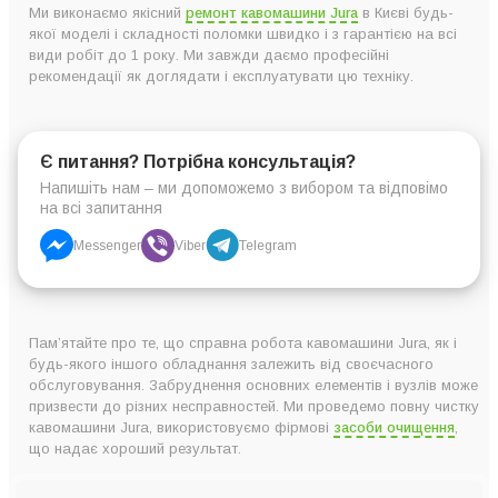
Ми виконаємо якісний
ремонт кавомашини Jura
в Києві будь-
якої моделі і складності поломки швидко і з гарантією на всі
види робіт до 1 року. Ми завжди даємо професійні
рекомендації як доглядати і експлуатувати цю техніку.
Є питання? Потрібна консультація?
Напишіть нам – ми допоможемо з вибором та відповімо
на всі запитання
Messenger
Viber
Telegram
Пам’ятайте про те, що справна робота кавомашини Jura, як і
будь-якого іншого обладнання залежить від своєчасного
обслуговування. Забруднення основних елементів і вузлів може
призвести до різних несправностей. Ми проведемо повну чистку
кавомашини Jura, використовуємо фірмові
засоби очищення
,
що надає хороший результат.