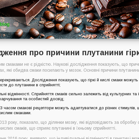
дження про причини плутанини гірк
лим смаками не є рідкістю. Наукові дослідження показують, що при
ах, які обидва смаки посилають у мозок. Основні причини плутанин
перекриваються. Дослідження показують, що гіркі й кислі смаки можуть
сти до плутанини в сприйнятті;
льні відмінності. Сприйняття смаків сильно залежить від культурних та 
и харчування та особистий досвід;
 З часом смакові рецептори можуть адаптуватися до різних стимулів,
 кислим смаками.
3 року, показало, що ділянки мозку, які відповідають за обробку 
кислих смаків, що сприяє плутанині в їхньому сприйнятті.
е 2016 року, виявило, що індивідуальні відмінності в генетиці мож