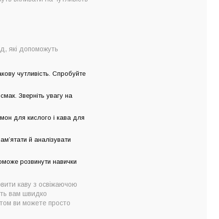
ад, які допоможуть
акову чутливість. Спробуйте
 смак. Зверніть увагу на
мон для кислого і кава для
пам’ятати й аналізувати
поможе розвинути навички
вити каву з освіжаючою
ить вам швидко
нтом ви можете просто