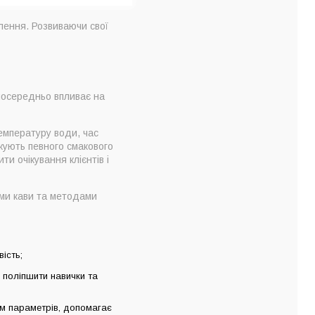
лення. Розвиваючи свої
зпосередньо впливає на
емпературу води, час
ікують певного смакового
и очікування клієнтів і
ами кави та методами
ість;
 поліпшити навички та
м параметрів, допомагає