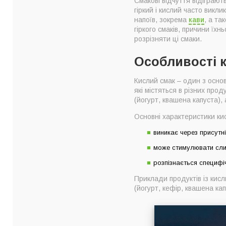
Смакові відчуття відіграют
Гіркий смак: як він 
гіркий і кислий часто викл
Наукові дослідженн
напоїв, зокрема
кави
, а та
гіркого смаків, причини їх
Як навчитися розрі
розрізняти ці смаки.
Чому бариста важлив
Особливості 
Кислий смак – один з основ
які містяться в різних про
(йогурт, квашена капуста), а
Основні характеристики кис
виникає через присутні
може стимулювати слин
розпізнається специфі
Приклади продуктів із кис
(йогурт, кефір, квашена кап