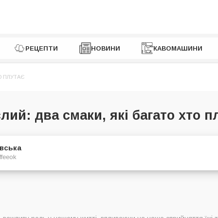
РЕЦЕПТИ
НОВИНИ
КАВОМАШИНИ
О ПЛУТАЄ
лий: два смаки, які багато хто п
євська
ffeeok
го смаку