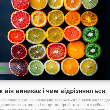
к він виникає і чим відрізняються
з основних смаків. Він найчастіше асоціюється з різними алкалоїда
 деяких рослинах, напоях і продуктах. Гіркий смак часто сприймаєт
ним механізмом попередження про потенційно токсичні речовини.