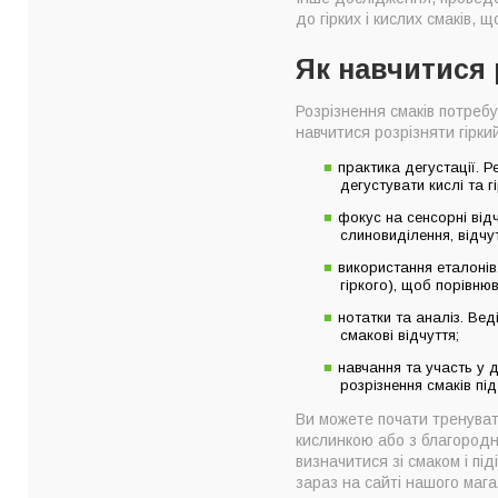
до гірких і кислих смаків,
Як навчитися
Розрізнення смаків потребу
навчитися розрізняти гіркий
практика дегустації. 
дегустувати кислі та г
фокус на сенсорні відч
слиновиділення, відчут
використання еталонів
гіркого), щоб порівню
нотатки та аналіз. Ве
смакові відчуття;
навчання та участь у 
розрізнення смаків під
Ви можете почати тренувати
кислинкою або з благородн
визначитися зі смаком і п
зараз на сайті нашого мага