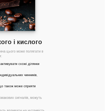
ого і кислого
чина цього може полягати в
и:
 активувати схожі ділянки
індивідуальних чинників,
 що також може сприяти
смакових сигналів, можуть
уть впливати на чутливість