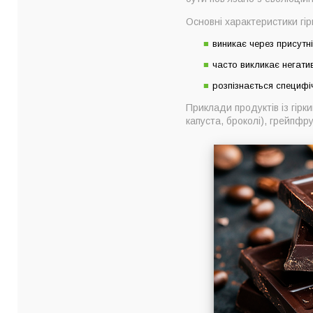
Основні характеристики гір
виникає через присутніс
часто викликає негатив
розпізнається специфіч
Приклади продуктів із гірк
капуста, броколі), грейпфр