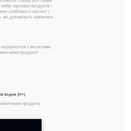
 напоїв. Серед усіх смаків
вибір харчових продуктів і
емо особливості кислого і
и, які допоможуть навчитися
й асоціюється з кислотами,
рментовані продукти
ів водню (H+).
ерментовані продукти