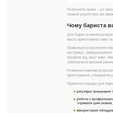
Розрізняти смаки – це захо
смакові рецептори, ви змож
Чому бариста ва
Для бариста вміння розрізн
якість приготованої кави та
Правильне розрізнення сма
екстракції, співвідношення
профілю від своєї кави. Ум
забезпечити високий рівень
Розвинені навички розрізн
приготування, створюючи ун
Практичні поради для бари
регулярні тренування.
робота з професіонала
отримати цінні знання;
використання обладна