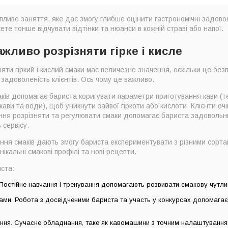
пливе заняття, яке дає змогу глибше оцінити гастрономічні задово
ете тонше відчувати відтінки та нюанси в кожній страві або напої.
жливо розрізняти гірке і кисле
яти гіркий і кислий смаки має величезне значення, оскільки це бе
 задоволеність клієнтів. Ось чому це важливо.
ків допомагає бариста коригувати параметри приготування кави (т
 кави та води), щоб уникнути зайвої гіркоти або кислоти. Клієнти оч
іння розрізняти та регулювати смаки допомагає бариста задовольнит
 сервісу.
ення смаків дають змогу бариста експериментувати з різними сорт
ікальні смакові профілі та нові рецепти.
ста:
 Постійне навчання і тренування допомагають розвивати смакову чутлив
ми. Робота з досвідченими бариста та участь у конкурсах допомагає
ння. Сучасне обладнання, таке як кавомашини з точним налаштування