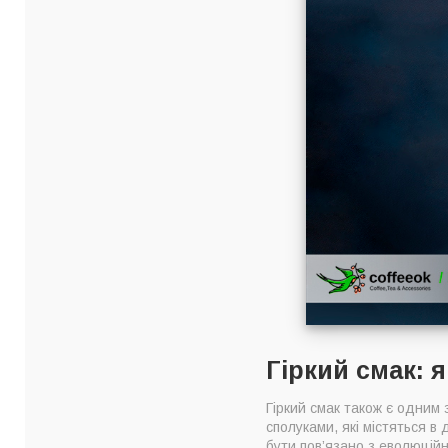
Гіркий смак: я
Гіркий смак також є одним 
сполуками, які містяться в
бути пов’язано з еволюцій