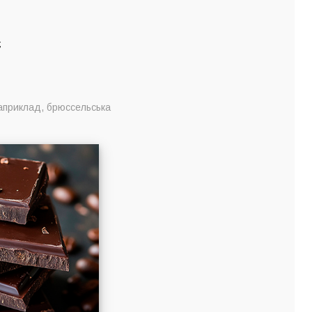
;
(наприклад, брюссельська