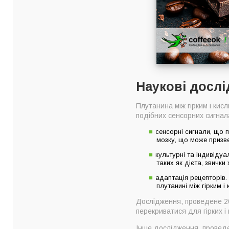
Наукові дослі
Плутанина між гірким і кис
подібних сенсорних сигнал
сенсорні сигнали, що 
мозку, що може призве
культурні та індивідуа
таких як дієта, звичк
адаптація рецепторів.
плутанині між гірким і
Дослідження, проведене 201
перекриватися для гірких і 
Інше дослідження, проведен