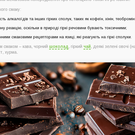
кого смаку:
ть алкалоїдів та інших гірких сполук, таких як кофеїн, хінін, теобромін
ну реакцію, оскільки в природі гіркі речовини бувають токсичними;
ними смаковими рецепторами на язиці, які реагують на гіркі сполуки.
им смаком – кава, чорний
шоколад
, гіркий
чай
, деякі зелені овочі 
ут, хурма.