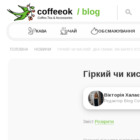
КАВА
ЧАЙ
ОБСМАЖУВАННЯ
ГОЛОВНА
НОВИНИ
ГІРКИЙ ЧИ КИСЛИЙ: ДВА СМАКИ, ЯКІ БАГАТО ХТ
Гіркий чи кис
Вікторія Хала
Редактор Blog Co
Розкрити
Зміст:
Особливості кисло