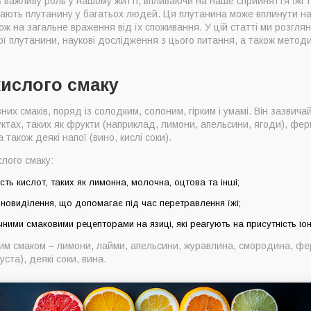
ь важливу роль у нашому житті, впливаючи на наше сприйняття їжі та
виникає і чим відрізняються
икають плутанину у багатьох людей. Ця плутанина може вплинути на 
я про причини плутанини гіркого і кислого
кож на загальне враження від їх споживання. У цій статті ми розглян
ньої плутанини, наукові дослідження з цього питання, а також метод
зняти смаки?
о розрізняти гірке і кисле
кислого смаку
них смаків, поряд із солодким, солоним, гірким і умамі. Він зазвича
дуктах, таких як фрукти (наприклад, лимони, апельсини, ягоди), фе
 також деякі напої (вино, кислі соки).
лого смаку:
сть кислот, таких як лимонна, молочна, оцтова та інші;
овиділення, що допомагає під час перетравлення їжі;
чними смаковими рецепторами на язиці, які реагують на присутність іон
лим смаком – лимони, лайми, апельсини, журавлина, смородина, ф
уста), деякі соки, вина.