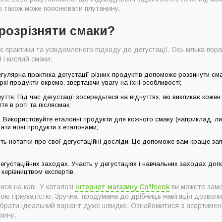
 що також може пояснювати плутанину.
 розрізняти смаки?
є практики та усвідомленого підходу до дегустації. Ось кілька пор
 і кислий смаки:
Регулярна практика дегустації різних продуктів допоможе розвинути см
іркі продукти окремо, звертаючи увагу на їхні особливості;
уття. Під час дегустації зосередьтеся на відчуттях, які викликає кожен
тя в роті та післясмак;
. Використовуйте еталонні продукти для кожного смаку (наприклад, ли
вати нові продукти з еталонами;
діть нотатки про свої дегустаційні досліди. Це допоможе вам краще за
дегустаційних заходах. Участь у дегустаціях і навчальних заходах до
 керівництвом експертів.
ся на каві. У каталозі
інтернет-магазину Coffeeok
ви можете замо
ою гіркуватістю. Зручна, продумана до дрібниць навігація дозвол
ідібрати ідеальний варіант дуже швидко. Ознайомитися з асортиме
зину.