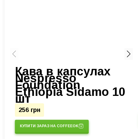
Кава в капсулах
г
Nespresso
Foundation
Ethiopia Sidamo 10
шт
256 грн
КУПИТИ ЗАРАЗ НА COFFEEOK