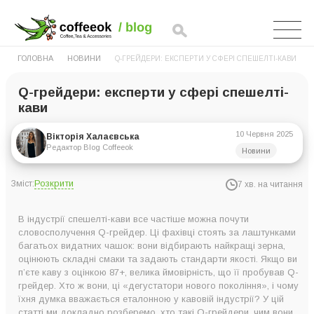
ГОЛОВНА
НОВИНИ
Q-ГРЕЙДЕРИ: ЕКСПЕРТИ У СФЕРІ СПЕШЕЛТІ-КАВИ
Q-грейдери: експерти у сфері спешелті-
кави
10 Червня 2025
Вікторія Халаєвська
Редактор Blog Coffeeok
Новини
Розкрити
Зміст:
7 хв. на читання
Хто такі Q-грейдери ?
В індустрії спешелті-кави все частіше можна почути
Навички та основні сфери компетенції Q-грейдера
словосполучення Q-грейдер. Ці фахівці стоять за лаштунками
багатьох видатних чашок: вони відбирають найкращі зерна,
Як стати Q-грейдером?
оцінюють складні смаки та задають стандарти якості. Якщо ви
Навіщо стають Q-грейдером ?
п’єте каву з оцінкою 87+, велика ймовірність, що її пробував Q-
грейдер. Хто ж вони, ці «дегустатори нового покоління», і чому
їхня думка вважається еталонною у кавовій індустрії? У цій
статті ми докладно розберемо, хто такі Q-грейдери, чим вони