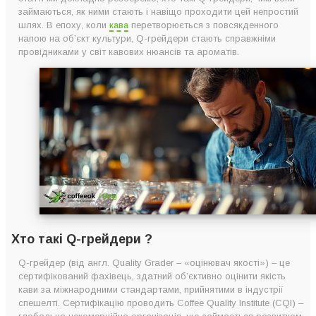
займаються, як ними стають і навіщо проходити цей непростий
шлях. В епоху, коли
кава
перетворюється з повсякденного
напою на об’єкт культури, Q-грейдери стають справжніми
провідниками у світ кавових нюансів та ароматів.
Хто такі Q-грейдери ?
Q-грейдер (від англ. Quality Grader – «оцінювач якості») – це
сертифікований фахівець, здатний об’єктивно оцінити якість
кави за міжнародними стандартами, прийнятими в індустрії
спешелті. Сертифікацію проводить Coffee Quality Institute (CQI) –