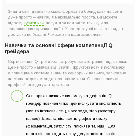
Знайти свій ідеальний смак, формат та бренд кави на сайті
дуже просто – навігація максимально проста. Ви можете
відразу
купити чай
, посуд для подачі та техніку для
заварювання гарячих напоїв. У нас доступні ціни та швидка
доставка по Україні. Чекаємо на ваші замовлення!
Навички та основні сфери компетенції Q-
грейдера
Сертифікація Q-грейдера потребує багатогранної підготовки.
Це не просто навичка відчувати «фруктові ноти в післясмаку»,
а повноцінна система знань та сенсорних навичок, заснована
на міжнародних стандартах оцінки кави. Основні навички
професійного дегустатора кави:
Сенсорика: визначення смаку та дефектів. Q-
грейдер повинен чітко ідентифікувати кислотність
(тип та інтенсивність), насолоду, тіло (текстуру
напою), баланс, післясмак, дефекти смаку
(ферментація, затхлість, пліснява та інші). Для
цього він проходить сліпу дегустацію десятків