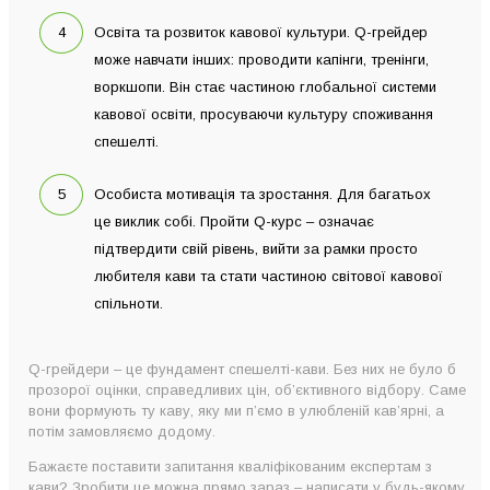
Освіта та розвиток кавової культури. Q-грейдер
може навчати інших: проводити капінги, тренінги,
воркшопи. Він стає частиною глобальної системи
кавової освіти, просуваючи культуру споживання
спешелті.
Особиста мотивація та зростання. Для багатьох
це виклик собі. Пройти Q-курс – означає
підтвердити свій рівень, вийти за рамки просто
любителя кави та стати частиною світової кавової
спільноти.
Q-грейдери – це фундамент спешелті-кави. Без них не було б
прозорої оцінки, справедливих цін, об’єктивного відбору. Саме
вони формують ту каву, яку ми п’ємо в улюбленій кав’ярні, а
потім замовляємо додому.
Бажаєте поставити запитання кваліфікованим експертам з
кави? Зробити це можна прямо зараз – написати у будь-якому