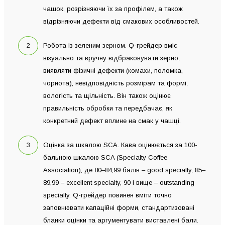
чашок, розрізняючи їх за профілем, а також
відрізняючи дефекти від смакових особливостей.
Робота із зеленим зерном. Q-грейдер вміє
візуально та вручну відбраковувати зерно,
виявляти фізичні дефекти (комахи, поломка,
чорнота), невідповідність розмірам та формі,
вологість та щільність. Він також оцінює
правильність обробки та передбачає, як
конкретний дефект вплине на смак у чашці.
Оцінка за шкалою SCA. Кава оцінюється за 100-
бальною шкалою SCA (Specialty Coffee
Association), де 80–84,99 балів – good specialty, 85–
89,99 – excellent specialty, 90 і вище – outstanding
specialty. Q-грейдер повинен вміти точно
заповнювати капаційні форми, стандартизовані
бланки оцінки та аргументувати виставлені бали.