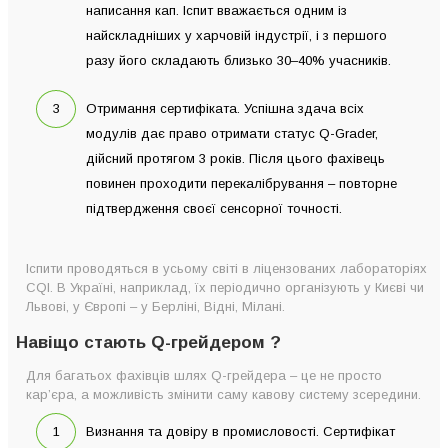
написання кап. Іспит вважається одним із
найскладніших у харчовій індустрії, і з першого
разу його складають близько 30–40% учасників.
Отримання сертифіката. Успішна здача всіх
модулів дає право отримати статус Q-Grader,
дійсний протягом 3 років. Після цього фахівець
повинен проходити перекалібрування – повторне
підтвердження своєї сенсорної точності.
Іспити проводяться в усьому світі в ліцензованих лабораторіях
CQI. В Україні, наприклад, їх періодично організують у Києві чи
Львові, у Європі – у Берліні, Відні, Мілані.
Навіщо стають Q-грейдером ?
Для багатьох фахівців шлях Q-грейдера – це не просто
кар’єра, а можливість змінити саму кавову систему зсередини.
Визнання та довіру в промисловості. Сертифікат