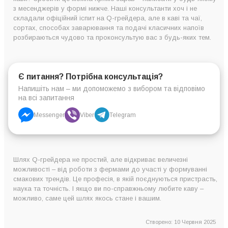
з месенджерів у формі нижче. Наші консультанти хоч і не
складали офіційний іспит на Q-грейдера, але в каві та чаї,
сортах, способах заварювання та подачі класичних напоїв
розбираються чудово та проконсультую вас з будь-яких тем.
Є питання? Потрібна консультація?
Напишіть нам – ми допоможемо з вибором та відповімо
на всі запитання
Messenger
Viber
Telegram
Шлях Q-грейдера не простий, але відкриває величезні
можливості – від роботи з фермами до участі у формуванні
смакових трендів. Це професія, в якій поєднуються пристрасть,
наука та точність. І якщо ви по-справжньому любите каву –
можливо, саме цей шлях якось стане і вашим.
Створено: 10 Червня 2025