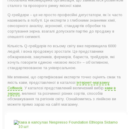
глобальна некомерційна організація, що займається розвитком
сталого та прозорого ринку якісної кави.
Q-грейдери – це не просто професійні дегустатори, як їх часто
називають в побуті. Це експерти з глибокими знаннями хімії,
сенсорного аналізу, агрономії, стандартів обробки та
сортування зерна. взагалі допускати партію до продажу в
спешелті-сегменті.
Кількість Q-грейдерів по всьому світу вже перевищила 6000
людей, і вона продовжує зростати. Це представники
обжарювачів, закупників, фермерів, бариста, трейдерів, які
хочуть говорити єдиною «мовою якості» – об’єктивною,
стандартизованою та універсальною.
Ми впевнені, що сертифіковані експерти точно оцінять смак та
якість кави, представленої в каталозі
інтернет-магазину
Coffeeok
. У каталозі представлений величезний вибір
кави в
зернах
, меленої та розчинної різних сортів, способів
обсмажування та регіонів світу. Ознайомитись з лінійкою ви
можете прямо зараз на сайті магазину.