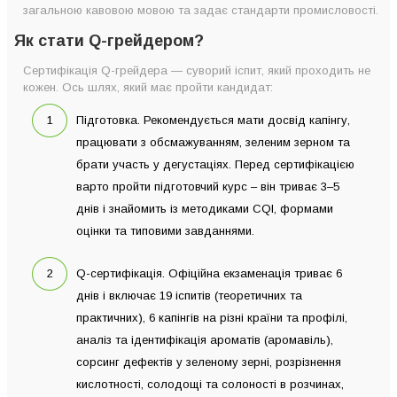
загальною кавовою мовою та задає стандарти промисловості.
Як стати Q-грейдером?
Сертифікація Q-грейдера — суворий іспит, який проходить не
кожен. Ось шлях, який має пройти кандидат:
Підготовка. Рекомендується мати досвід капінгу,
працювати з обсмажуванням, зеленим зерном та
брати участь у дегустаціях. Перед сертифікацією
варто пройти підготовчий курс – він триває 3–5
днів і знайомить із методиками CQI, формами
оцінки та типовими завданнями.
Q-сертифікація. Офіційна екзаменація триває 6
днів і включає 19 іспитів (теоретичних та
практичних), 6 капінгів на різні країни та профілі,
аналіз та ідентифікація ароматів (аромавіль),
сорсинг дефектів у зеленому зерні, розрізнення
кислотності, солодощі та солоності в розчинах,