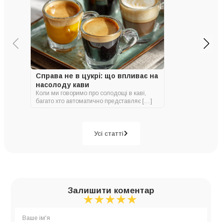
Справа не в цукрі: що впливає на
насолоду кави
Коли ми говоримо про солодощі в каві,
багато хто автоматично представляє […]
Усі статті
Залишити коментар
★
★
★
★
★
★
★
★
★
★
★
★
★
★
★