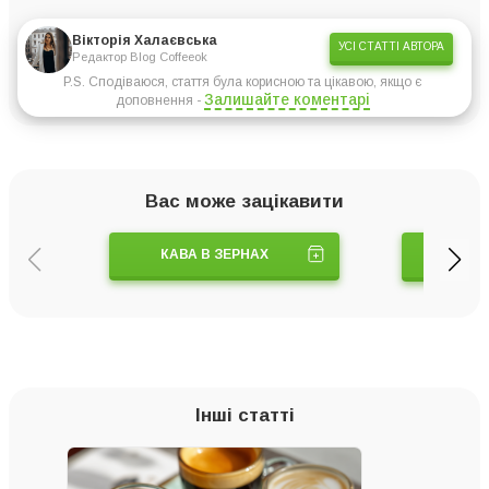
Вікторія Халаєвська
УСІ СТАТТІ АВТОРА
Редактор Blog Coffeeok
P.S. Сподіваюся, стаття була корисною та цікавою, якщо є
Залишайте коментарі
доповнення -
Вас може зацікавити
КАВА В ЗЕРНАХ
КАВ
Інші статті