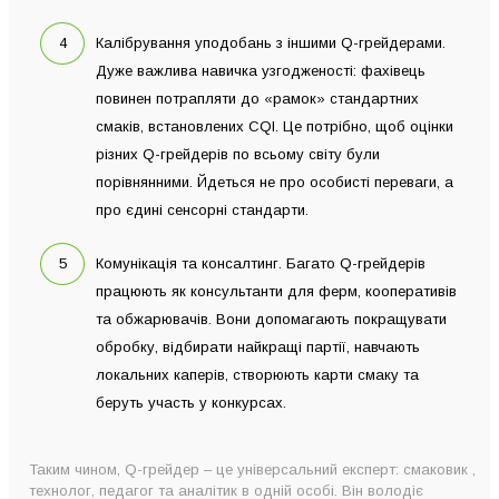
Калібрування уподобань з іншими Q-грейдерами.
Дуже важлива навичка узгодженості: фахівець
повинен потрапляти до «рамок» стандартних
смаків, встановлених CQI. Це потрібно, щоб оцінки
різних Q-грейдерів по всьому світу були
порівнянними. Йдеться не про особисті переваги, а
про єдині сенсорні стандарти.
Комунікація та консалтинг. Багато Q-грейдерів
працюють як консультанти для ферм, кооперативів
та обжарювачів. Вони допомагають покращувати
обробку, відбирати найкращі партії, навчають
локальних каперів, створюють карти смаку та
беруть участь у конкурсах.
Таким чином, Q-грейдер – це універсальний експерт: смаковик ,
технолог, педагог та аналітик в одній особі. Він володіє