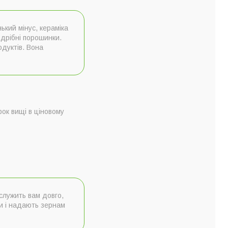
ький мінус, кераміка
 дрібні порошинки.
дуктів. Вона
рок вищі в ціновому
служить вам довго,
ти і надають зернам