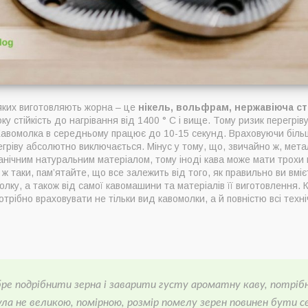
 яких виготовляють жорна – це
нікель, вольфрам, нержавіюча ст
у стійкість до нагрівання від 1400 ° C і вище. Тому ризик перегрів
 Кавомолка в середньому працює до 10-15 секунд. Враховуючи більш
гріву абсолютно виключається. Мінус у тому, що, звичайно ж, метал,
анічним натуральним матеріалом, тому іноді кава може мати трохи 
у ж таки, пам’ятайте, що все залежить від того, як правильно ви вмі
ку, а також від самої кавомашини та матеріалів її виготовлення. 
рібно враховувати не тільки вид кавомолки, а й повністю всі техні
ре подрібнити зерна і заварити густу ароматну каву, потрі
ла не великою, помірною, розмір помелу зерен повинен бути с