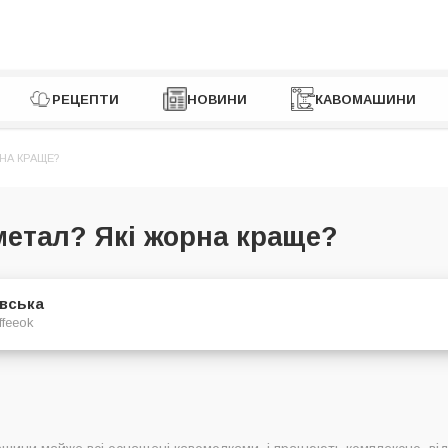
РЕЦЕПТИ
НОВИНИ
КАВОМАШИНИ
РНА КРАЩЕ?
метал? Які жорна краще?
євська
ffeeok
 метал чи кераміка?