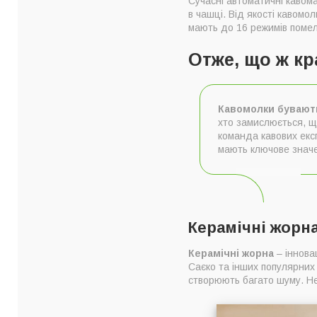
Сучасні автоматичні кавом
Керамічні жорна
в чашці. Від якості кавом
Металеві жорна
мають до 16 режимів помел
Отже, що ж кр
Кавомолки бувають
хто замислюється, щ
команда кавових екс
мають ключове значе
Керамічні жорн
Керамічні жорна
– іннова
Саєко та інших популярних 
створюють багато шуму. Не