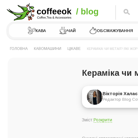
КАВА
ЧАЙ
ОБСМАЖУВАННЯ
ГОЛОВНА
КАВОМАШИНИ
ЦІКАВЕ
КЕРАМІКА ЧИ МЕТАЛ? ЯКІ ЖО
Кераміка чи 
Вікторія Хала
Редактор Blog Co
Розкрити
Зміст:
Отже, що ж краще –