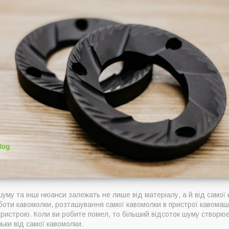
 шуму та інші нюанси залежать не лише від матеріалу, а й від самої 
оботи кавомолки, розташування самої кавомолки в пристрої кавомаш
пристрою. Коли ви робите помел, то більший відсоток шуму створю
ьки від самої кавомолки.