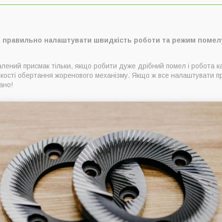
 правильно налаштувати швидкість роботи та режим помел
лений присмак тільки, якщо робити дуже дрібний помел і робота к
дкості обертання жоренового механізму. Якщо ж все налаштувати п
ано!