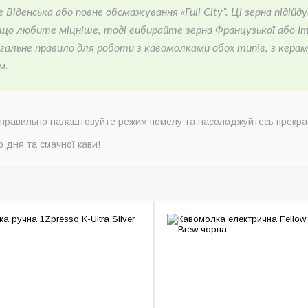
 Віденська або повне обсмажування «Full City”. Ці зерна підійд
Якщо любите міцніше, тоді вибирайте зерна Французької або Іт
гальне правило для роботи з кавомолками обох типів, з кера
м.
, правильно налаштовуйте режим помелу та насолоджуйтесь прекр
 дня та смачної кави!