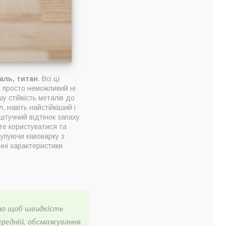
аль, титан
. Всі ці
у просто неможливий ні
у стійкість металів до
 навіть найстійкіший і
штучний відтінок запаху
єте користуватися та
Купуючи кавоварку з
чні характеристики
бно щоб швидкість
ередній, обсмажування