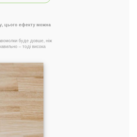
у, цього ефекту можна
авомолки буде довше, ніж
равильно – тоді висока