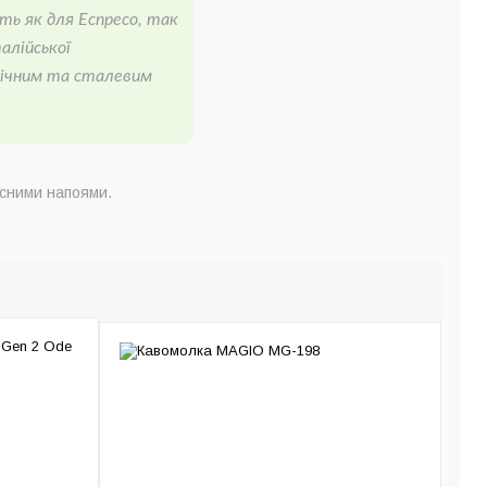
уть як для Еспресо, так
алійської
мічним та сталевим
асними напоями.