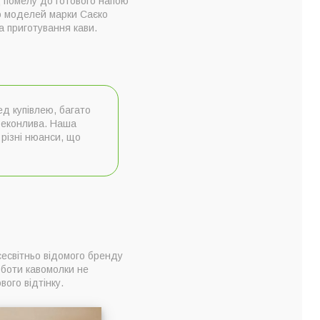
д помелу до готового напою
то моделей марки Саєко
а приготування кави.
ед купівлею, багато
реконлива. Наша
 різні нюанси, що
сесвітньо відомого бренду
оботи кавомолки не
ого відтінку.