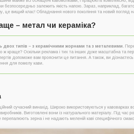
ашини майже всі оснащені кавомолками, і працюють комплексно, ві
олки безпосередньо залежить якість напою. Зараз, наприклад, бага
у, це вищий клас! Обладнання нового покоління та новий погляд н
аще – метал чи кераміка?
 двох типів – з керамічними жорнами та з металевими
. Пер
о ж краще? Оскільки реклама і тих та інших дуже масштабна та пе
пертів допоможе вам прояснити це питання. А також, ви дізнаєтесь
ння для помелу кави.
а
ційний сучасний винахід. Широко використовуються у кавоварках в
виробників. Виготовлені вони із натурального матеріалу. Під час р
 перепалюють зерна і не надають меленій каві специфічного смаков