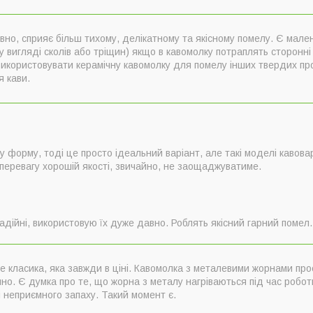
вно, сприяє більш тихому, делікатному та якісному помелу. Є мален
 вигляді сколів або тріщин) якщо в кавомолку потраплять сторонні
икористовувати керамічну кавомолку для помелу інших твердих про
 кави.
 форму, тоді це просто ідеальний варіант, але такі моделі кавова
є перевагу хорошій якості, звичайно, не заощаджуватиме.
надійні, використовую їх дуже давно. Роблять якісний гарний помел.
е класика, яка завжди в ціні. Кавомолка з металевими жорнами про
чно. Є думка про те, що жорна з металу нагріваються під час робо
 неприємного запаху. Такий момент є.