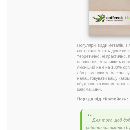
Популярні види металів, з
матеріали мають дуже висок
теоретично, ні практично.
плавлення, можливість пере
якісніший не є на 100% орг
або різку гіркоту. Але знов
налаштовувати вашу кавомол
вбудованою кавомолкою, пот
кавомашини.
Порада від «Кофейок» :
Для того щоб доб
роботи кавомолки бу