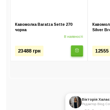
Кавомолка Baratza Sette 270
Кавомолк
чорна
Silver B
В наявності
23488 грн
12555
Вікторія Хала
Редактор Blog Co