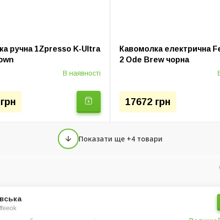
а ручна 1Zpresso K-Ultra
Кавомолка електрична F
rown
2 Ode Brew чорна
В наявності
 грн
17672 грн
Показати ще +4 товари
євська
ffeeok