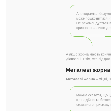
Але кераміка, безумо
може пошкодитися, (у
Не рекомендується в
призначена лише для
А якщо жорна мають конічну
діапазоні. Втім, хто відда
Металеві жорна
Металеві жорна
– міцні, 
Можна сказати, що ц
це надійно та безпе
смаженого присмаку і