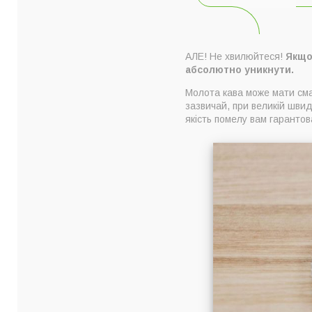
АЛЕ! Не хвилюйтеся!
Якщо
абсолютно уникнути.
Молота кава може мати сма
зазвичай, при великій шви
якість помелу вам гарантов