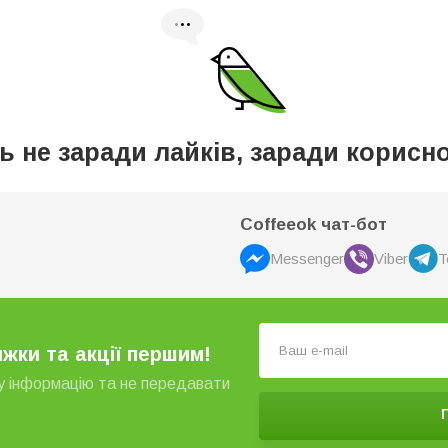
ь не заради лайків, заради корисно
Coffeeok чат-бот
Messenger
Viber
T
жки та акції першим!
ну інформацію та не передавати