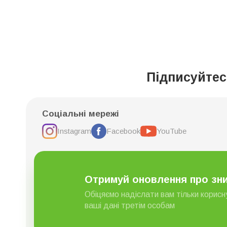
Підписуйтес
Соціальні мережі
Instagram
Facebook
YouTube
Отримуй оновлення про зни
Обіцяємо надіслати вам тільки корис
ваші дані третім особам